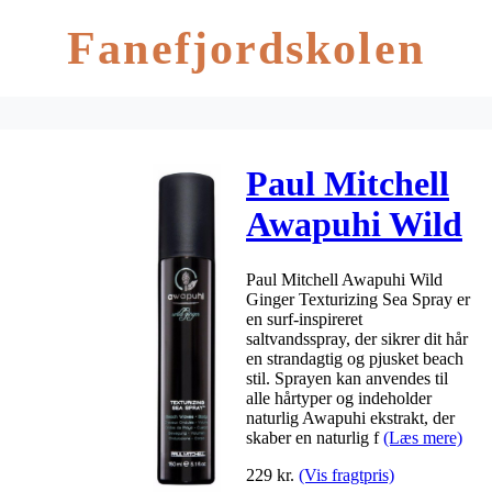
Fanefjordskolen
Paul Mitchell
Awapuhi Wild
Ginger
Paul Mitchell Awapuhi Wild
Texturizing
Ginger Texturizing Sea Spray er
en surf-inspireret
Sea Spray 150
saltvandsspray, der sikrer dit hår
en strandagtig og pjusket beach
ml
stil. Sprayen kan anvendes til
alle hårtyper og indeholder
naturlig Awapuhi ekstrakt, der
skaber en naturlig f
(Læs mere)
229
kr.
(Vis fragtpris)