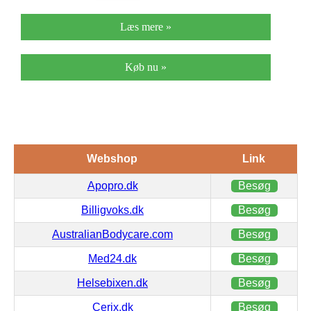
Læs mere »
Køb nu »
Webshop
Link
Apopro.dk
Besøg
Billigvoks.dk
Besøg
AustralianBodycare.com
Besøg
Med24.dk
Besøg
Helsebixen.dk
Besøg
Cerix.dk
Besøg