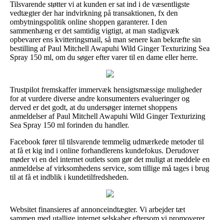
Tilsvarende støtter vi at kunden er sat ind i de væsentligste
vedtægter der har indvirkning på transaktionen, fx den
ombytningspolitik online shoppen garanterer. I den
sammenhæng er det samtidig vigtigt, at man stadigvæk
opbevarer ens kvitteringsmail, så man senere kan bekræfte sin
bestilling af Paul Mitchell Awapuhi Wild Ginger Texturizing Sea
Spray 150 ml, om du søger efter varer til en dame eller herre.
Trustpilot fremskaffer immervæk hensigtsmæssige muligheder
for at vurdere diverse andre konsumenters evalueringer og
derved er det godt, at du undersøger internet shoppens
anmeldelser af Paul Mitchell Awapuhi Wild Ginger Texturizing
Sea Spray 150 ml forinden du handler.
Facebook fører til tilsvarende temmelig udmærkede metoder til
at få et kig ind i online forhandlerens kundefokus. Derudover
møder vi en del internet outlets som gør det muligt at meddele en
anmeldelse af virksomhedens service, som tillige må tages i brug
til at få et indblik i kundetilfredsheden.
Websitet finansieres af annonceindtægter. Vi arbejder tæt
sammen med utallige internet selskaber eftersom vi promoverer