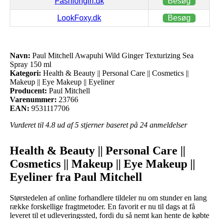
Fashiongirl.dk
Besøg
LookFoxy.dk
Besøg
Navn:
Paul Mitchell Awapuhi Wild Ginger Texturizing Sea
Spray 150 ml
Kategori:
Health & Beauty || Personal Care || Cosmetics ||
Makeup || Eye Makeup || Eyeliner
Producent:
Paul Mitchell
Varenummer:
23766
EAN:
9531117706
Vurderet til
4.8
ud af 5 stjerner baseret på
24
anmeldelser
Health & Beauty || Personal Care ||
Cosmetics || Makeup || Eye Makeup ||
Eyeliner fra Paul Mitchell
Størstedelen af online forhandlere tildeler nu om stunder en lang
række forskellige fragtmetoder. En favorit er nu til dags at få
leveret til et udleveringssted, fordi du så nemt kan hente de købte