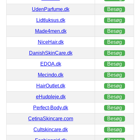
UdenParfume.dk
Besøg
Lidtluksus.dk
Besøg
Made4men.dk
Besøg
NiceHair.dk
Besøg
DanishSkinCare.dk
Besøg
EDOA.dk
Besøg
Mecindo.dk
Besøg
HairOutlet.dk
Besøg
eHudpleje.dk
Besøg
Perfect-Body.dk
Besøg
CetinaSkincare.com
Besøg
Cultskincare.dk
Besøg