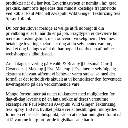
produkter når du har lyst. Leveringstypen er nemlig i høj grad
praktisk, samt ofte ligeledes den mindst kostelige fragtmetode
ved køb af Paul Mitchell Awapuhi Wild Ginger Texturizing Sea
Spray 150 ml.
Du bør derudover forsøge at vælge at få udbragt til din
privatbolig eller til når du er på job. Fragttypen er desværre lidt
mere omkostningsfuld, men omvendt virkelig nem. Den mest
betalelige leveringsmetode er dog at du selv henter varerne,
hvilket dog betinges af at du har bopæl i nærheden af online
webshoppens tilholdssted.
Antal dages levering på Health & Beauty || Personal Care ||
Cosmetics || Makeup || Eye Makeup || Eyeliner er selvfølgelig
ekstremt relevant såfremt vi behøver varen straks, så med det
formål er det forholdsvis aktuelt at vi kontrollerer den forventede
leveringsdato på den vedkommende vare.
Mange forretninger på nettet reklamerer med muligheden for
dag-til-dag levering på en lang række af deres varenumre,
eksempelvis Paul Mitchell Awapuhi Wild Ginger Texturizing
Sea Spray 150 ml, hvilket påkræver at bestillingen fuldbyrdes
forinden et fastslået tidspunkt, sådan at de har mulighed for at nå
at få varerne klargjort før de logistikansatte har fri.