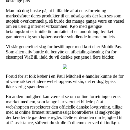
kostelige pris.
Man må dog huske på, at i tilfælde af at en e-forretning
markedsfører deres produkter til en udsalgspris der kan ses som
utopisk overkommelig, så burde det mange gange være en varsel
om en uærlig internet virksomhed. Køb med gængse
betalingskort er imidlertid omfattet af en anordning, hvilket
garanterer dig som køber overfor svindlende internet outlets.
Vi slår generelt et slag for bestillinger med kort eller MobilePay.
Som alternativ burde du benytte en afbetalingsløsning fra for
eksempel ViaBill, ifald du vil dække pengene i flere bidder.
Forud for at folk køber i en Paul Mitchell e-handler kunne de for
at være sikker studere webshoppens vilkår, det er dog typisk
ikke særlig spændende.
En anden mulighed kan være at se om online forretningen er e-
mærket medlem, som længe har været et billede på at
webshoppen respekterer den officielle danske lovgivning, tillige
med at online firmaet rutinemæssigt kontrolleres af sagkyndige
der kender de gældende regler. Dette er desuden din lejlighed til
at få assistance, såfremt du skulle få dilemmaer ved dit indkøb.