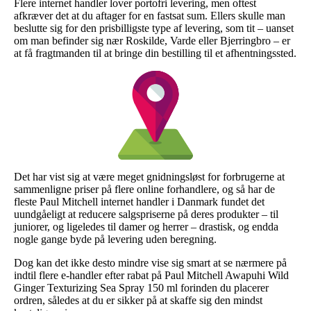
Flere internet handler lover portofri levering, men oftest
afkræver det at du aftager for en fastsat sum. Ellers skulle man
beslutte sig for den prisbilligste type af levering, som tit – uanset
om man befinder sig nær Roskilde, Varde eller Bjerringbro – er
at få fragtmanden til at bringe din bestilling til et afhentningssted.
Det har vist sig at være meget gnidningsløst for forbrugerne at
sammenligne priser på flere online forhandlere, og så har de
fleste Paul Mitchell internet handler i Danmark fundet det
uundgåeligt at reducere salgspriserne på deres produkter – til
juniorer, og ligeledes til damer og herrer – drastisk, og endda
nogle gange byde på levering uden beregning.
Dog kan det ikke desto mindre vise sig smart at se nærmere på
indtil flere e-handler efter rabat på Paul Mitchell Awapuhi Wild
Ginger Texturizing Sea Spray 150 ml forinden du placerer
ordren, således at du er sikker på at skaffe sig den mindst