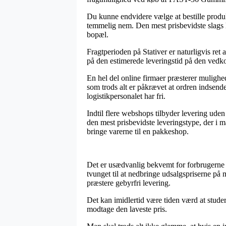
Du kunne endvidere vælge at bestille produkt
temmelig nem. Den mest prisbevidste slags l
bopæl.
Fragtperioden på Stativer er naturligvis re
på den estimerede leveringstid på den ved
En hel del online firmaer præsterer mulig
som trods alt er påkrævet at ordren indsende
logistikpersonalet har fri.
Indtil flere webshops tilbyder levering uden
den mest prisbevidste leveringstype, der i m
bringe varerne til en pakkeshop.
Det er usædvanlig bekvemt for forbrugerne at
tvunget til at nedbringe udsalgspriserne på 
præstere gebyrfri levering.
Det kan imidlertid være tiden værd at stud
modtage den laveste pris.