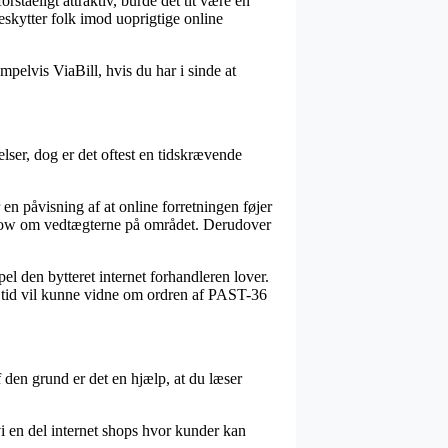
ståeligt attraktiv, burde det tit være en
beskytter folk imod uoprigtige online
mpelvis ViaBill, hvis du har i sinde at
lser, dog er det oftest en tidskrævende
 en påvisning af at online forretningen føjer
whow om vedtægterne på området. Derudover
el den bytteret internet forhandleren lover.
ver tid vil kunne vidne om ordren af PAST-36
en grund er det en hjælp, at du læser
vi en del internet shops hvor kunder kan