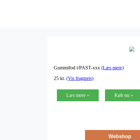
Gummifod t/PAST-xxx
(Læs mere)
25
kr.
(Vis fragtpris)
Læs mere »
Køb nu »
Webshop