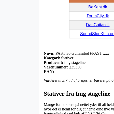
BeKent.dk
DrumCity.dk
DanGuitar.dk
SoundStoreXL.co
Navn:
PAST-36 Gummifod t/PAST-xxx
Kategori:
Stativer
Producent:
Img stageline
Varenummer:
235330
EAN:
Vurderet til
3.7
ud af 5 stjerner baseret på
6
Stativer fra Img stageline
Mange forhandlere på nettet yder til alt he
hvor det er nemt for dig at hente dine nye v
fragtmulighed ved køb af PAST-36 Gummi