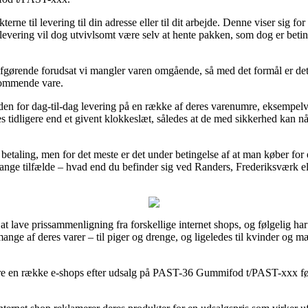
erne til levering til din adresse eller til dit arbejde. Denne viser sig 
evering vil dog utvivlsomt være selv at hente pakken, som dog er beting
t afgørende forudsat vi mangler varen omgående, så med det formål er d
kommende vare.
heden for dag-til-dag levering på en række af deres varenumre, ekse
s tidligere end et givent klokkeslæt, således at de med sikkerhed kan nå 
 betaling, men for det meste er det under betingelse af at man køber for 
ange tilfælde – hvad end du befinder sig ved Randers, Frederiksværk eller
 lave prissammenligning fra forskellige internet shops, og følgelig har
mange af deres varer – til piger og drenge, og ligeledes til kvinder og 
ere en række e-shops efter udsalg på PAST-36 Gummifod t/PAST-xxx før 