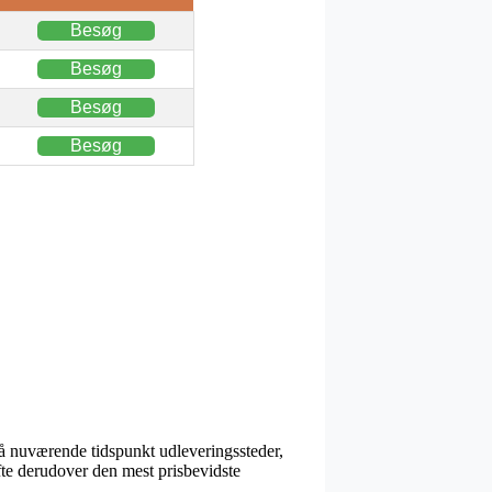
Besøg
Besøg
Besøg
Besøg
på nuværende tidspunkt udleveringssteder,
ofte derudover den mest prisbevidste