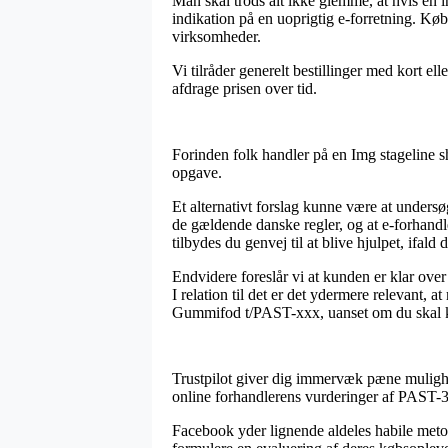
Man skal trods alt ikke glemme, at hvis en in
indikation på en uoprigtig e-forretning. Køb
virksomheder.
Vi tilråder generelt bestillinger med kort el
afdrage prisen over tid.
Forinden folk handler på en Img stageline s
opgave.
Et alternativt forslag kunne være at undersøg
de gældende danske regler, og at e-forhan
tilbydes du genvej til at blive hjulpet, ifal
Endvidere foreslår vi at kunden er klar over
I relation til det er det ydermere relevant,
Gummifod t/PAST-xxx, uanset om du skal kø
Trustpilot giver dig immervæk pæne mulighe
online forhandlerens vurderinger af PAST-
Facebook yder lignende aldeles habile metode