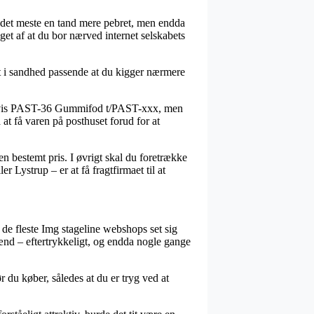
for det meste en tand mere pebret, men endda
et af at du bor nærved internet selskabets
et i sandhed passende at du kigger nærmere
mpelvis PAST-36 Gummifod t/PAST-xxx, men
at få varen på posthuset forud for at
en bestemt pris. I øvrigt skal du foretrække
 Lystrup – er at få fragtfirmaet til at
 de fleste Img stageline webshops set sig
mænd – eftertrykkeligt, og endda nogle gange
du køber, således at du er tryg ved at