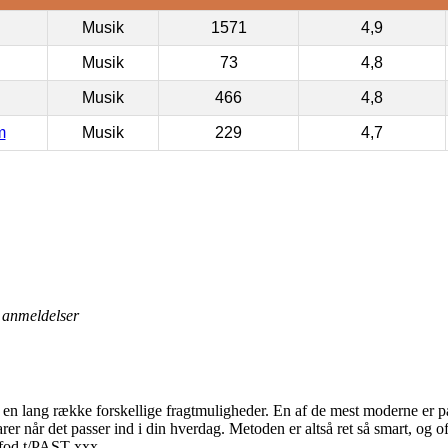
Musik
1571
4,9
Musik
73
4,8
Musik
466
4,8
m
Musik
229
4,7
anmeldelser
ld en lang række forskellige fragtmuligheder. En af de mest moderne er 
arer når det passer ind i din hverdag. Metoden er altså ret så smart, og 
fod t/PAST-xxx.