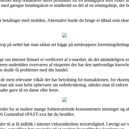
ternet shop reklamerer deres produkter for en udsalgspris som virker ufor
 med gængse betalingskort er imidlertid en del af en retningslinje, der 
ler betalinger med mobilen. Alternativt burde du bruge et tilbud som ekse
hop på nettet bør man sådan set kigge på netshoppens forretningsbetinge
e om internet firmaet er verificeret af e-mærket, da det almindeligvis er
dleren undertiden overværes af eksperter der har den nødvendige kno
d du skulle få problemer med din handel.
 de mest relevante vilkår der har betydning for transaktionen, for eksemp
 at man når som helst opbevarer sin ordrekvittering, således man til enh
be gave til en dame eller herre.
der for at studere mange forhenværende konsumenters meninger og af d
36 Gummifod t/PAST-xxx før du bestiller.
r til at få indblik i internet virksomhedens troværdighed. I øvrigt ser 