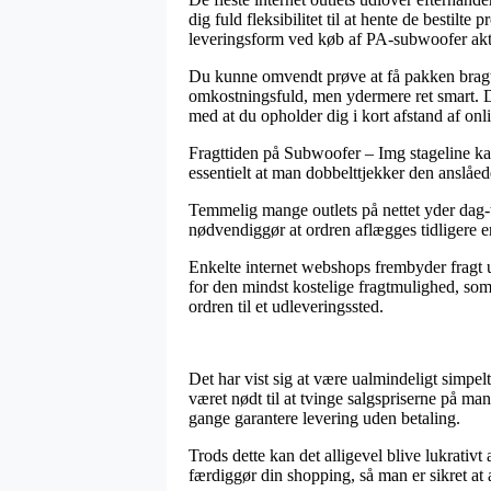
dig fuld fleksibilitet til at hente de bestilt
leveringsform ved køb af PA-subwoofer ak
Du kunne omvendt prøve at få pakken bragt h
omkostningsfuld, men ydermere ret smart. De
med at du opholder dig i kort afstand af onl
Fragttiden på Subwoofer – Img stageline kan 
essentielt at man dobbelttjekker den anslåed
Temmelig mange outlets på nettet yder dag-
nødvendiggør at ordren aflægges tidligere end 
Enkelte internet webshops frembyder fragt u
for den mindst kostelige fragtmulighed, som 
ordren til et udleveringssted.
Det har vist sig at være ualmindeligt simpelt
været nødt til at tvinge salgspriserne på ma
gange garantere levering uden betaling.
Trods dette kan det alligevel blive lukrati
færdiggør din shopping, så man er sikret at a