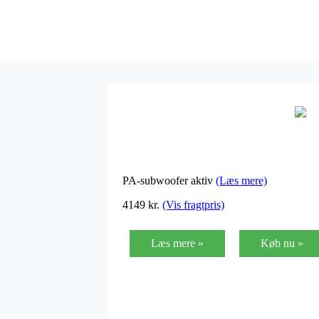
PA-subwoofer aktiv
(Læs mere)
4149
kr.
(Vis fragtpris)
Læs mere »
Køb nu »