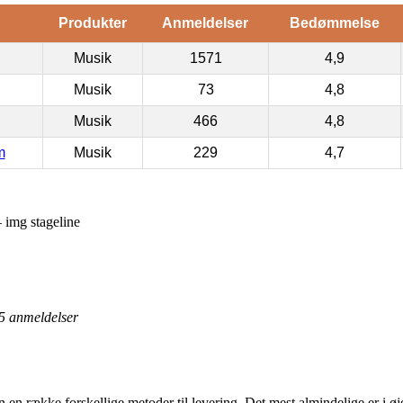
Produkter
Anmeldelser
Bedømmelse
Musik
1571
4,9
Musik
73
4,8
Musik
466
4,8
m
Musik
229
4,7
img stageline
5
anmeldelser
n en række forskellige metoder til levering. Det mest almindelige er i øj