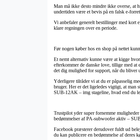
Man må ikke desto mindre ikke overse, at hvi
undertiden være et bevis på en falsk e-forre
Vi anbefaler generelt bestillinger med kort e
klare regningen over en periode.
Før nogen køber hos en shop på nettet kunne 
Et nemt alternativ kunne være at kigge hvor
efterkommer de danske love, tillige med at
det dig mulighed for support, når du bliver
Yderligere tilråder vi at du er påpasselig 
bruger. Her er det ligeledes vigtigt, at ma
SUB-12AK – img stageline, hvad end du leder
Trustpilot yder super fornemme muligheder 
bedømmelser af PA-subwoofer aktiv – SUB-1
Facebook præsterer derudover fuldt ud belej
du kan publicere en bedømmelse af deres køb