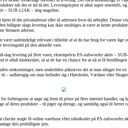
e produkter når der er tid til det. Leveringstypen er altså super smertefri
tiv – SUB-12AK – img stageline.
jem til din privatadresse eller til adressen hvor du arbejder. Denne vi
n billigste slags levering kan ikke modsiges at være at hente produkte
ine firmaets adresse.
være ualmindeligt relevant i tilfælde af at du har brug for varen lige om
e leveringstid på den aktuelle vare.
til-dag levering på flere varer, eksempelvis PA-subwoofer aktiv – SUB
et aftalt klokkeslæt, så at de har en chance for at nå at få bestillingen 
den omkostninger, men undertiden påkræves det at man aftager for en ko
tit – uafhængig om man befinder sig i Hørsholm, Værløse eller Skagen – 
 for forbrugerne at søge sig frem til priser på flere internet handler, og
nge af deres produkter – til piger og drenge, og samtidig også til herrer
vt at checke nogle få online varehuse efter rabatkoder på PA-subwoofer
ntage den prisbilligste pris.