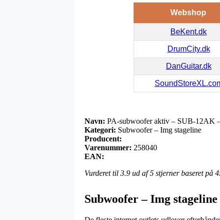
Webshop
BeKent.dk
DrumCity.dk
DanGuitar.dk
SoundStoreXL.co
Navn:
PA-subwoofer aktiv – SUB-12AK – 
Kategori:
Subwoofer – Img stageline
Producent:
Varenummer:
258040
EAN:
Vurderet til
3.9
ud af 5 stjerner baseret på
4
Subwoofer – Img stageline
De fleste internet outlets udlover efterhånde