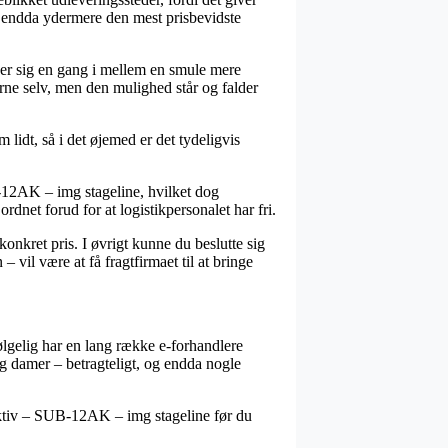
, og endda ydermere den mest prisbevidste
ser sig en gang i mellem en smule mere
rne selv, men den mulighed står og falder
 lidt, så i det øjemed er det tydeligvis
-12AK – img stageline, hvilket dog
ordnet forud for at logistikpersonalet har fri.
nkret pris. I øvrigt kunne du beslutte sig
vil være at få fragtfirmaet til at bringe
 følgelig har en lang række e-forhandlere
 og damer – betragteligt, og endda nogle
 aktiv – SUB-12AK – img stageline før du