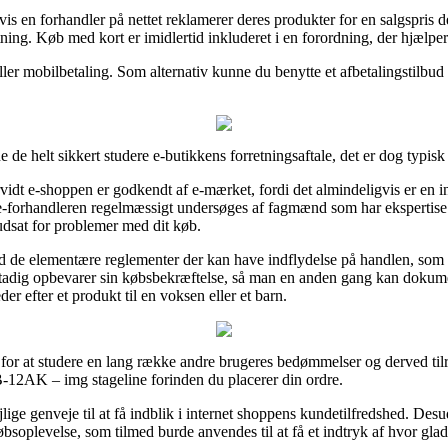
s en forhandler på nettet reklamerer deres produkter for en salgspris de
tning. Køb med kort er imidlertid inkluderet i en forordning, der hjælper
ller mobilbetaling. Som alternativ kunne du benytte et afbetalingstilbud 
de helt sikkert studere e-butikkens forretningsaftale, det er dog typisk 
vidt e-shoppen er godkendt af e-mærket, fordi det almindeligvis er en in
 e-forhandleren regelmæssigt undersøges af fagmænd som har ekspertise 
 udsat for problemer med dit køb.
med de elementære reglementer der kan have indflydelse på handlen, som 
n stadig opbevarer sin købsbekræftelse, så man en anden gang kan dokum
 efter et produkt til en voksen eller et barn.
for at studere en lang række andre brugeres bedømmelser og derved til
2AK – img stageline forinden du placerer din ordre.
lige genveje til at få indblik i internet shoppens kundetilfredshed. Des
soplevelse, som tilmed burde anvendes til at få et indtryk af hvor gla