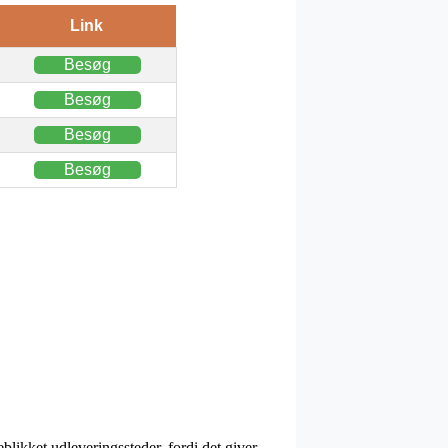
Link
Besøg
Besøg
Besøg
Besøg
eblikket udleveringssteder, fordi det giver