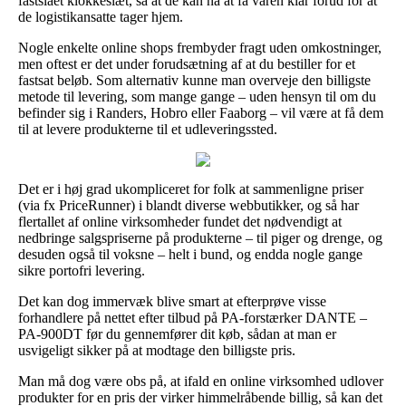
fastslået klokkeslæt, så at de kan nå at få varen klar forud for at
de logistikansatte tager hjem.
Nogle enkelte online shops frembyder fragt uden omkostninger,
men oftest er det under forudsætning af at du bestiller for et
fastsat beløb. Som alternativ kunne man overveje den billigste
metode til levering, som mange gange – uden hensyn til om du
befinder sig i Randers, Hobro eller Faaborg – vil være at få dem
til at levere produkterne til et udleveringssted.
Det er i høj grad ukompliceret for folk at sammenligne priser
(via fx PriceRunner) i blandt diverse webbutikker, og så har
flertallet af online virksomheder fundet det nødvendigt at
nedbringe salgspriserne på produkterne – til piger og drenge, og
desuden også til voksne – helt i bund, og endda nogle gange
sikre portofri levering.
Det kan dog immervæk blive smart at efterprøve visse
forhandlere på nettet efter tilbud på PA-forstærker DANTE –
PA-900DT før du gennemfører dit køb, sådan at man er
usvigeligt sikker på at modtage den billigste pris.
Man må dog være obs på, at ifald en online virksomhed udlover
produkter for en pris der virker himmelråbende billig, så kan det