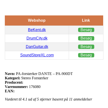
Webshop
Link
BeKent.dk
Besøg
DrumCity.dk
Besøg
DanGuitar.dk
Besøg
SoundStoreXL.com
Besøg
Navn:
PA-forstærker DANTE – PA-900DT
Kategori:
Stereo Forstærker
Producent:
Varenummer:
176080
EAN:
Vurderet til
4.1
ud af 5 stjerner baseret på
11
anmeldelser