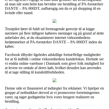
så man når som helst kan bevidne sin bestilling af PA-forstærker
DANTE – PA-900DT, uafhængig om du er på shopping til en
kvinde eller mand.
Trustpilot fører til fuldt ud fremragende genveje til at kigge
nærmere på flere tidligere køberes meninger og på grund af dette
anbefales det, at du eksaminerer internet virksomhedens
bedømmelser af PA-forstærker DANTE – PA-900DT inden du
køber.
Facebook tilbyder ligeledes adskillige fortræffelige muligheder
for at få indblik i online virksomhedens kundefokus. Herinde ser
vi endda online varehuse i Danmark som giver folk mulighed for
at levere en omtale af deres køb, hvilket desuden kan anvendes
til at tage stilling til kundetilfredsheden.
Denne side er finansieret af indtægter fra reklamer. Vi hjælper en
gruppe af netbutikker derved at vi promoverer forretningernes
varer, og tager godtgørelse hvis vores brugere realiserer en
bestilling.