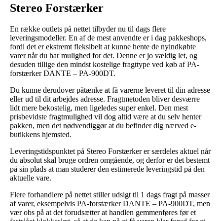
Stereo Forstærker
En række outlets på nettet tilbyder nu til dags flere
leveringsmodeller. En af de mest anvendte er i dag pakkeshops,
fordi det er ekstremt fleksibelt at kunne hente de nyindkøbte
varer når du har mulighed for det. Denne er jo vældig let, og
desuden tillige den mindst kostelige fragttype ved køb af PA-
forstærker DANTE – PA-900DT.
Du kunne derudover påtænke at få varerne leveret til din adresse
eller ud til dit arbejdes adresse. Fragtmetoden bliver desværre
lidt mere bekostelig, men ligeledes super enkel. Den mest
prisbevidste fragtmulighed vil dog altid være at du selv henter
pakken, men det nødvendiggør at du befinder dig nærved e-
butikkens hjemsted.
Leveringstidspunktet på Stereo Forstærker er særdeles aktuel når
du absolut skal bruge ordren omgående, og derfor er det bestemt
på sin plads at man studerer den estimerede leveringstid på den
aktuelle vare.
Flere forhandlere på nettet stiller udsigt til 1 dags fragt på masser
af varer, eksempelvis PA-forstærker DANTE – PA-900DT, men
vær obs på at det forudsætter at handlen gemmenføres før et