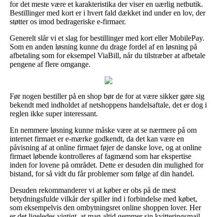
for det meste være et karakteristika der viser en uærlig netbutik.
Bestillinger med kort er i hvert fald dækket ind under en lov, der
støtter os imod bedrageriske e-firmaer.
Generelt slår vi et slag for bestillinger med kort eller MobilePay.
Som en anden løsning kunne du drage fordel af en løsning på
afbetaling som for eksempel ViaBill, når du tilstræber at afbetale
pengene af flere omgange.
Før nogen bestiller på en shop bør de for at være sikker gøre sig
bekendt med indholdet af netshoppens handelsaftale, det er dog i
reglen ikke super interessant.
En nemmere løsning kunne måske være at se nærmere på om
internet firmaet er e-mærke godkendt, da det kan være en
påvisning af at online firmaet føjer de danske love, og at online
firmaet løbende kontrolleres af fagmænd som har ekspertise
inden for lovene på området. Dette er desuden din mulighed for
bistand, for så vidt du får problemer som følge af din handel.
Desuden rekommanderer vi at køber er obs på de mest
betydningsfulde vilkår der spiller ind i forbindelse med købet,
som eksempelvis den ombytningsret online shoppen lover. Her
er det ligeledes vigtigt, at man altid gemmer sin kvitteringsmail,