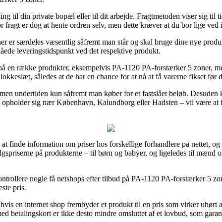
 til din private bopæl eller til dit arbejde. Fragtmetoden viser sig til 
or fragt er dog at hente ordren selv, men dette kræver at du bor lige ved
r er særdeles væsentlig såfremt man står og skal bruge dine nye produkt
åede leveringstidspunkt ved det respektive produkt.
på en række produkter, eksempelvis PA-1120 PA-forstærker 5 zoner, me
okkeslæt, således at de har en chance for at nå at få varerne fikset før d
g, men undertiden kun såfremt man køber for et fastslået beløb. Desude
opholder sig nær København, Kalundborg eller Hadsten – vil være at få f
k at finde information om priser hos forskellige forhandlere på nettet,
lgspriserne på produkterne – til børn og babyer, og ligeledes til mænd 
ntrollere nogle få netshops efter tilbud på PA-1120 PA-forstærker 5 zo
ste pris.
vis en internet shop frembyder et produkt til en pris som virker uhørt 
ed betalingskort er ikke desto mindre omsluttet af et lovbud, som gara