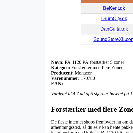
BeKent.dk
DrumCity.dk
DanGuitar.dk
SoundStoreXL.co
Navn:
PA-1120 PA-forstærker 5 zoner
Kategori:
Forstærker med flere Zoner
Producent:
Monacor
Varenummer:
170780
EAN:
Vurderet til
4.7
ud af 5 stjerner baseret på
1
Forstærker med flere Zon
De fleste internet shops frembyder nu om dag
afhentningssted, så du selv kan hente pakke
leveringsform ved køb af PA-1120 PA-forst