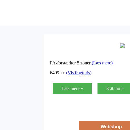
PA-forstærker 5 zoner
(Læs mere)
6499
kr.
(Vis fragtpris)
Læs mere »
Køb nu »
Webshop