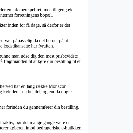
tider en tak mere pebret, men til gengæld
 internet forretningens bopæl.
er inden for få dage, så derfor er det
n vær påpasselig da det beroer på at
e logistikansatte har fyraften.
n kunne man udse dig den mest prisbevidste
ragtmanden til at køre din bestilling til et
 og herved har en lang række Monacor
og kvinder – en hel del, og endda nogle
ner forinden du gennemfører din bestilling,
attraktiv, bør det mange gange være en
nterer køberen imod bedrageriske e-butikker.