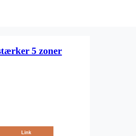
tærker 5 zoner
Link