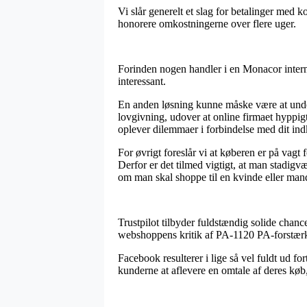
Vi slår generelt et slag for betalinger med k
honorere omkostningerne over flere uger.
Forinden nogen handler i en Monacor intern
interessant.
En anden løsning kunne måske være at under
lovgivning, udover at online firmaet hyppig
oplever dilemmaer i forbindelse med dit in
For øvrigt foreslår vi at køberen er på vagt
Derfor er det tilmed vigtigt, at man stadigv
om man skal shoppe til en kvinde eller man
Trustpilot tilbyder fuldstændig solide chanc
webshoppens kritik af PA-1120 PA-forstærk
Facebook resulterer i lige så vel fuldt ud fo
kunderne at aflevere en omtale af deres køb, h