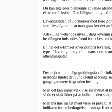
Du kan ligeledes planlægge at vælge afsending
ekstremt fleksibel. Den billigste mulighed f
Leveringstiden på Forstærker med flere Zone
særdeles afgørende at man gransker det ansl
Adskillige webshops giver 1 dags levering 
bestillingen indsendes forud for et bestemt kl
En hel del e-firmaer lover portofri leverin
type af levering, der gerne – uanset om man 
afhentningssted.
Det er jo ualmindeligt gnidningsløst for fol
netshops fundet det uundgåeligt at tvinge sa
gange garantere fragt uden betaling.
Men det kan immervæk vise sig nyttigt at ko
så du er skråsikker på at indhente den skarpe
Man må lige meget hvad være så påvagt, at h
indikator for en bedragerisk netshop. Køb m