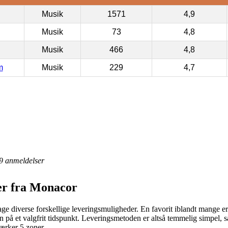
Musik
1571
4,9
Musik
73
4,8
Musik
466
4,8
m
Musik
229
4,7
9
anmeldelser
er fra Monacor
e diverse forskellige leveringsmuligheder. En favorit iblandt mange er n
n på et valgfrit tidspunkt. Leveringsmetoden er altså temmelig simpel, 
ærker 5 zoner.