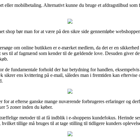
ort eller mobilbetaling. Alternativt kunne du bruge et afdragstilbud som f
et shop bør man for at være på den sikre side gennemløbe webshoppens b
søge om online butikken er e-mærket medlem, da det er en sikkerhed fo
t ses til af fagmænd som kender til de gældende love. Desuden giver det 
dkøb.
 for de fundamentale forhold der har betydning for handlen, eksempelvis
æk sikrer ens kvittering på e-mail, således man i fremtiden kan eftervis
d.
er for at efterse ganske mange nuværende forbrugeres erfaringer og derfor
er 5 zoner inden du køber.
rtræffelige metoder til at få indblik i e-shoppens kundefokus. Herinde se
vilket tillige må bruges til at tage stilling til tidligere kunders oplevels