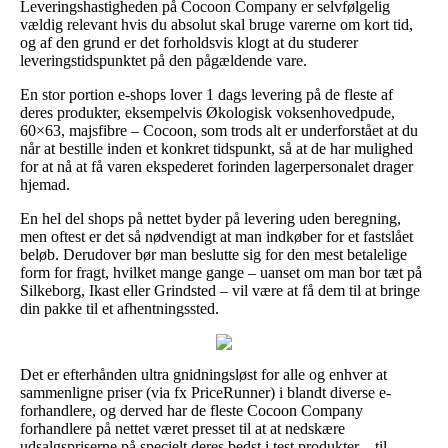
Leveringshastigheden på Cocoon Company er selvfølgelig
vældig relevant hvis du absolut skal bruge varerne om kort tid,
og af den grund er det forholdsvis klogt at du studerer
leveringstidspunktet på den pågældende vare.
En stor portion e-shops lover 1 dags levering på de fleste af
deres produkter, eksempelvis Økologisk voksenhovedpude,
60×63, majsfibre – Cocoon, som trods alt er underforstået at du
når at bestille inden et konkret tidspunkt, så at de har mulighed
for at nå at få varen ekspederet forinden lagerpersonalet drager
hjemad.
En hel del shops på nettet byder på levering uden beregning,
men oftest er det så nødvendigt at man indkøber for et fastslået
beløb. Derudover bør man beslutte sig for den mest betalelige
form for fragt, hvilket mange gange – uanset om man bor tæt på
Silkeborg, Ikast eller Grindsted – vil være at få dem til at bringe
din pakke til et afhentningssted.
Det er efterhånden ultra gnidningsløst for alle og enhver at
sammenligne priser (via fx PriceRunner) i blandt diverse e-
forhandlere, og derved har de fleste Cocoon Company
forhandlere på nettet været presset til at at nedskære
udsalgspriserne på specielt deres bedst i test produkter – til