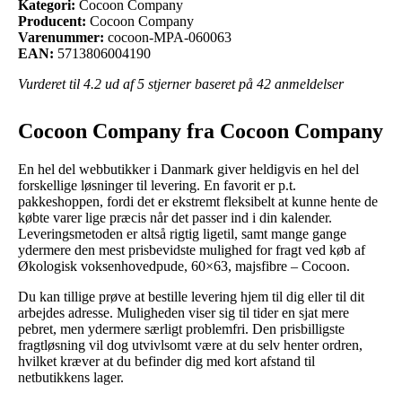
Kategori:
Cocoon Company
Producent:
Cocoon Company
Varenummer:
cocoon-MPA-060063
EAN:
5713806004190
Vurderet til
4.2
ud af 5 stjerner baseret på
42
anmeldelser
Cocoon Company fra Cocoon Company
En hel del webbutikker i Danmark giver heldigvis en hel del
forskellige løsninger til levering. En favorit er p.t.
pakkeshoppen, fordi det er ekstremt fleksibelt at kunne hente de
købte varer lige præcis når det passer ind i din kalender.
Leveringsmetoden er altså rigtig ligetil, samt mange gange
ydermere den mest prisbevidste mulighed for fragt ved køb af
Økologisk voksenhovedpude, 60×63, majsfibre – Cocoon.
Du kan tillige prøve at bestille levering hjem til dig eller til dit
arbejdes adresse. Muligheden viser sig til tider en sjat mere
pebret, men ydermere særligt problemfri. Den prisbilligste
fragtløsning vil dog utvivlsomt være at du selv henter ordren,
hvilket kræver at du befinder dig med kort afstand til
netbutikkens lager.