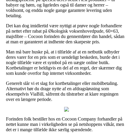
babyer og børn, og ligeledes også til damer og herrer –
voldsomt, og endda nogle gange garantere levering uden
betaling.
Det kan dog imidlertid være nyttigt at prøve nogle forhandlere
på nettet efter rabat på Økologisk voksenhovedpude, 60×63,
majsfibre – Cocoon forinden du gennemfører din handel, sådan
at man er garanteret at indhente den skarpeste pris.
Man må bare huske på, at i tilfælde af at en netbutik udbyder
deres varer for en pris som er uendeligt beskeden, burde det i
nogle tilfælde være et symbol på en uægte online butik.
Kortbetalinger er heldigvis en del af en regel, der skærmer dig
som kunde overfor fup internet virksomheder.
Generelt slår vi et slag for kortbetalinger eller mobilbetaling.
Alternativt bør du drage nytte af en afdragsløsning som
eksempelvis ViaBill, såfremt du tilstræber at klare regningen
over en længere periode.
Forinden folk bestiller hos en Cocoon Company forhandler på
nettet kunne man i virkeligheden se på netshoppens vilkår, men
det er i mange tilfælde ikke særlig spændende.