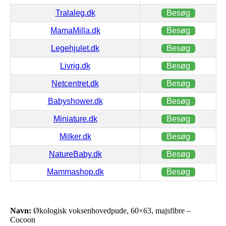
Tralaleg.dk
Besøg
MamaMilla.dk
Besøg
Legehjulet.dk
Besøg
Livrig.dk
Besøg
Netcentret.dk
Besøg
Babyshower.dk
Besøg
Miniature.dk
Besøg
Milker.dk
Besøg
NatureBaby.dk
Besøg
Mammashop.dk
Besøg
Navn:
Økologisk voksenhovedpude, 60×63, majsfibre –
Cocoon