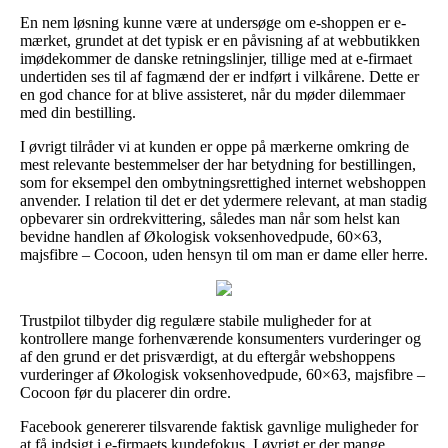
En nem løsning kunne være at undersøge om e-shoppen er e-
mærket, grundet at det typisk er en påvisning af at webbutikken
imødekommer de danske retningslinjer, tillige med at e-firmaet
undertiden ses til af fagmænd der er indført i vilkårene. Dette er
en god chance for at blive assisteret, når du møder dilemmaer
med din bestilling.
I øvrigt tilråder vi at kunden er oppe på mærkerne omkring de
mest relevante bestemmelser der har betydning for bestillingen,
som for eksempel den ombytningsrettighed internet webshoppen
anvender. I relation til det er det ydermere relevant, at man stadig
opbevarer sin ordrekvittering, således man når som helst kan
bevidne handlen af Økologisk voksenhovedpude, 60×63,
majsfibre – Cocoon, uden hensyn til om man er dame eller herre.
Trustpilot tilbyder dig regulære stabile muligheder for at
kontrollere mange forhenværende konsumenters vurderinger og
af den grund er det prisværdigt, at du eftergår webshoppens
vurderinger af Økologisk voksenhovedpude, 60×63, majsfibre –
Cocoon før du placerer din ordre.
Facebook genererer tilsvarende faktisk gavnlige muligheder for
at få indsigt i e-firmaets kundefokus. I øvrigt er der mange