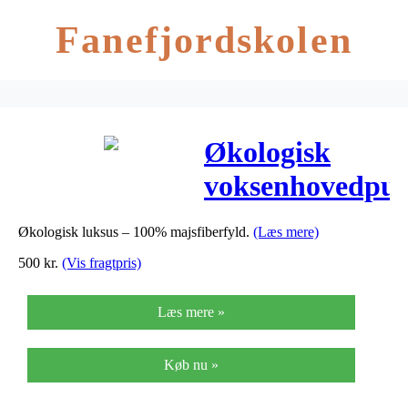
Fanefjordskolen
Økologisk
voksenhovedpud
60×63,
Økologisk luksus – 100% majsfiberfyld.
(Læs mere)
majsfibre –
500
kr.
(Vis fragtpris)
Cocoon
Læs mere »
Køb nu »