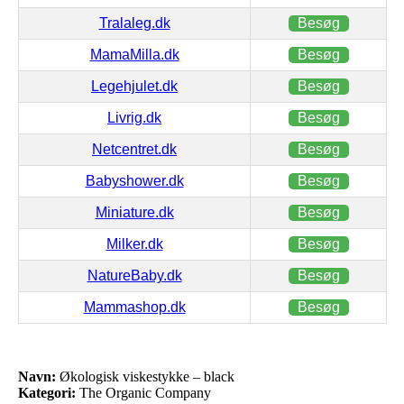
Tralaleg.dk
Besøg
MamaMilla.dk
Besøg
Legehjulet.dk
Besøg
Livrig.dk
Besøg
Netcentret.dk
Besøg
Babyshower.dk
Besøg
Miniature.dk
Besøg
Milker.dk
Besøg
NatureBaby.dk
Besøg
Mammashop.dk
Besøg
Navn:
Økologisk viskestykke – black
Kategori:
The Organic Company