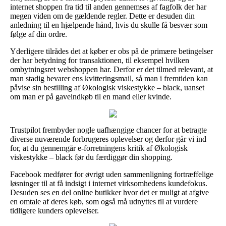
internet shoppen fra tid til anden gennemses af fagfolk der har
megen viden om de gældende regler. Dette er desuden din
anledning til en hjælpende hånd, hvis du skulle få besvær som
følge af din ordre.
Yderligere tilrådes det at køber er obs på de primære betingelser
der har betydning for transaktionen, til eksempel hvilken
ombytningsret webshoppen har. Derfor er det tilmed relevant, at
man stadig bevarer ens kvitteringsmail, så man i fremtiden kan
påvise sin bestilling af Økologisk viskestykke – black, uanset
om man er på gaveindkøb til en mand eller kvinde.
Trustpilot frembyder nogle uafhængige chancer for at betragte
diverse nuværende forbrugeres oplevelser og derfor går vi ind
for, at du gennemgår e-forretningens kritik af Økologisk
viskestykke – black før du færdiggør din shopping.
Facebook medfører for øvrigt uden sammenligning fortræffelige
løsninger til at få indsigt i internet virksomhedens kundefokus.
Desuden ses en del online butikker hvor det er muligt at afgive
en omtale af deres køb, som også må udnyttes til at vurdere
tidligere kunders oplevelser.