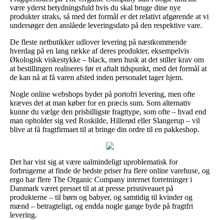
være yderst betydningsfuld hvis du skal bruge dine nye
produkter straks, så med det formål er det relativt afgørende at vi
undersøger den anslåede leveringsdato på den respektive vare.
De fleste netbutikker udlover levering på næstkommende
hverdag på en lang række af deres produkter, eksempelvis
Økologisk viskestykke – black, men husk at det stiller krav om
at bestillingen realiseres før et aftalt tidspunkt, med det formål at
de kan nå at få varen afsted inden personalet tager hjem.
Nogle online webshops byder på portofri levering, men ofte
kræves det at man køber for en præcis sum. Som alternativ
kunne du vælge den prisbilligste fragttype, som ofte – hvad end
man opholder sig ved Roskilde, Hillerød eller Slangerup – vil
blive at få fragtfirmaet til at bringe din ordre til en pakkeshop.
Det har vist sig at være ualmindeligt uproblematisk for
forbrugerne at finde de bedste priser fra flere online varehuse, og
ergo har flere The Organic Company internet forretninger i
Danmark været presset til at at presse prisniveauet på
produkterne – til børn og babyer, og samtidig til kvinder og
mænd – betragteligt, og endda nogle gange byde på fragtfri
levering.