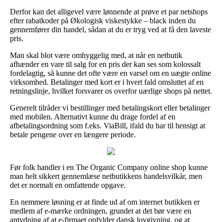
Derfor kan det alligevel være lønnende at prøve et par netshops
efter rabatkoder på Økologisk viskestykke – black inden du
gennemfører din handel, sådan at du er tryg ved at få den laveste
pris.
Man skal blot være omhyggelig med, at når en netbutik
afhænder en vare til salg for en pris der kan ses som kolossalt
fordelagtig, så kunne det ofte være en varsel om en uægte online
virksomhed. Betalinger med kort er i hvert fald omsluttet af en
retningslinje, hvilket forsvarer os overfor uærlige shops på nettet.
Generelt tilråder vi bestillinger med betalingskort eller betalinger
med mobilen. Alternativt kunne du drage fordel af en
afbetalingsordning som f.eks. ViaBill, ifald du har til hensigt at
betale pengene over en længere periode.
Før folk handler i en The Organic Company online shop kunne
man helt sikkert gennemlæse netbutikkens handelsvilkår, men
det er normalt en omfattende opgave.
En nemmere løsning er at finde ud af om internet butikken er
medlem af e-mærke ordningen, grundet at det bør være en
antydning af at e-firmaet opfylder dansk lovgivning, og at