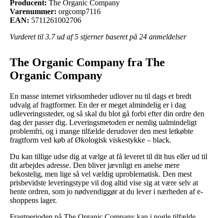
Producent:
The Organic Company
Varenummer:
orgcomp7116
EAN:
5711261002706
Vurderet til
3.7
ud af 5 stjerner baseret på
24
anmeldelser
The Organic Company fra The
Organic Company
En masse internet virksomheder udlover nu til dags et bredt
udvalg af fragtformer. En der er meget almindelig er i dag
udleveringssteder, og så skal du blot gå forbi efter din ordre den
dag der passer dig. Leveringsmetoden er nemlig ualmindeligt
problemfri, og i mange tilfælde derudover den mest letkøbte
fragtform ved køb af Økologisk viskestykke – black.
Du kan tillige udse dig at vælge at få leveret til dit hus eller ud til
dit arbejdes adresse. Den bliver jævnligt en anelse mere
bekostelig, men lige så vel vældig uproblematisk. Den mest
prisbevidste leveringstype vil dog altid vise sig at være selv at
hente ordren, som jo nødvendiggør at du lever i nærheden af e-
shoppens lager.
Fragtperioden på The Organic Company kan i nogle tilfælde