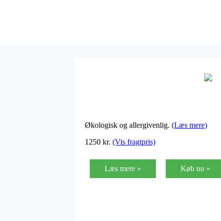
Økologisk og allergivenlig.
(Læs mere)
1250
kr.
(Vis fragtpris)
Læs mere »
Køb nu »