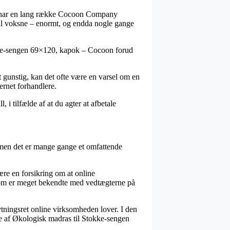
ergo har en lang række Cocoon Company
m til voksne – enormt, og endda nogle gange
okke-sengen 69×120, kapok – Cocoon forud
t gunstig, kan det ofte være en varsel om en
ernet forhandlere.
 i tilfælde af at du agter at afbetale
 men det er mange gange et omfattende
ære en forsikring om at online
 som er meget bekendte med vedtægterne på
bytningsret online virksomheden lover. I den
dre af Økologisk madras til Stokke-sengen