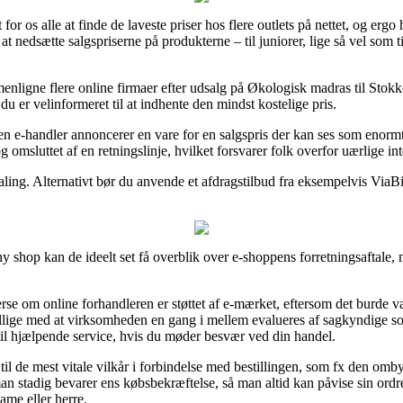
 for os alle at finde de laveste priser hos flere outlets på nettet, og 
 at nedsætte salgspriserne på produkterne – til juniorer, lige så vel so
menligne flere online firmaer efter udsalg på Økologisk madras til St
du er velinformeret til at indhente den mindst kostelige pris.
 en e-handler annoncerer en vare for en salgspris der kan ses som enorm
omsluttet af en retningslinje, hvilket forsvarer folk overfor uærlige int
ling. Alternativt bør du anvende et afdragstilbud fra eksempelvis ViaBill,
hop kan de ideelt set få overblik over e-shoppens forretningsaftale,
rse om online forhandleren er støttet af e-mærket, eftersom det burde v
tillige med at virksomheden en gang i mellem evalueres af sagkyndige
til hjælpende service, hvis du møder besvær ved din handel.
e til de mest vitale vilkår i forbindelse med bestillingen, som fx den om
t man stadig bevarer ens købsbekræftelse, så man altid kan påvise sin or
me eller herre.