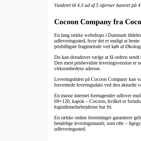
Vurderet til
4.3
ud af 5 stjerner baseret på
4
Cocoon Company fra Coc
En lang række webshops i Danmark tildeler i
udleveringssted, hvor det er muligt at hent
prisbilligste fragtmetode ved køb af Økolo
Du kan derudover vælge at få ordren sendt til
Den mest prisbevidste leveringsversion er u
virksomhedens adresse.
Leveringstiden på Cocoon Company kan være 
forventede leveringsdato ved den aktuelle v
En masse internet foretagender udlover mul
69×120, kapok – Cocoon, hvilket er forudsat 
logistikmedarbejderne har fri.
En række online forretninger garanterer geby
betalelige leveringsmanér, som ofte – ligegy
udleveringssted.