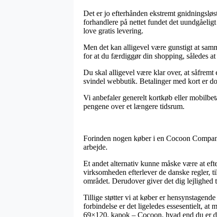
Det er jo efterhånden ekstremt gnidningsløst
forhandlere på nettet fundet det uundgåeligt
love gratis levering.
Men det kan alligevel være gunstigt at sam
for at du færdiggør din shopping, således at 
Du skal alligevel være klar over, at såfremt
svindel webbutik. Betalinger med kort er dog 
Vi anbefaler generelt kortkøb eller mobilbeta
pengene over et længere tidsrum.
Forinden nogen køber i en Cocoon Company s
arbejde.
Et andet alternativ kunne måske være at efte
virksomheden efterlever de danske regler, 
området. Derudover giver det dig lejlighed 
Tillige støtter vi at køber er hensynstagend
forbindelse er det ligeledes essesentielt, a
69×120, kapok – Cocoon, hvad end du er da