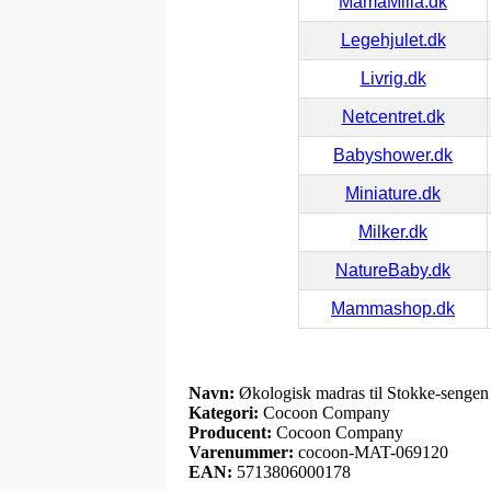
MamaMilla.dk
Legehjulet.dk
Livrig.dk
Netcentret.dk
Babyshower.dk
Miniature.dk
Milker.dk
NatureBaby.dk
Mammashop.dk
Navn:
Økologisk madras til Stokke-senge
Kategori:
Cocoon Company
Producent:
Cocoon Company
Varenummer:
cocoon-MAT-069120
EAN:
5713806000178