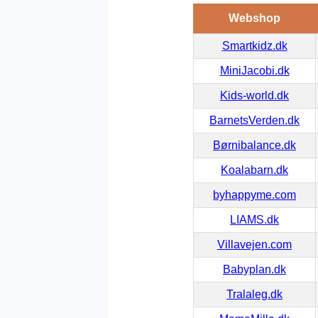
Webshop
Smartkidz.dk
MiniJacobi.dk
Kids-world.dk
BarnetsVerden.dk
Børnibalance.dk
Koalabarn.dk
byhappyme.com
LIAMS.dk
Villavejen.com
Babyplan.dk
Tralaleg.dk