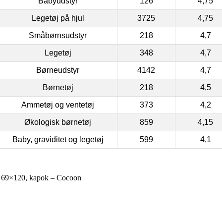
Babyudstyr
126
4,75
Legetøj på hjul
3725
4,75
Småbørnsudstyr
218
4,7
Legetøj
348
4,7
Børneudstyr
4142
4,7
Børnetøj
218
4,5
Ammetøj og ventetøj
373
4,2
Økologisk børnetøj
859
4,15
Baby, graviditet og legetøj
599
4,1
n 69×120, kapok – Cocoon