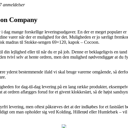
7
anmeldelser
oon Company
 dag mange forskellige leveringsudgaver. En der er meget populær er på
e dine varer når der er mulighed for det. Muligheden er jo særligt frem
gisk madras til Stokke-sengen 69×120, kapok – Cocoon.
 din lejlighed eller til når du er på job. Denne er beklageligvis en tand
den tvivl selv at hente ordren, men den mulighed nødvendiggør at du f
yderst bestemmende ifald vi skal bruge varerne omgående, så derfor er
are.
igheden for dag-til-dag levering på en lang række produkter, eksempel
at ordren aflægges forud for et givent klokkeslæt, så de højst sandsynl
rfri levering, men oftest påkræves det at der indkøbes for et fastslået 
ldigt om man opholder sig ved Kolding, Hillerød eller Humlebæk – vil bl