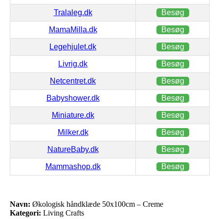
Tralaleg.dk
Besøg
MamaMilla.dk
Besøg
Legehjulet.dk
Besøg
Livrig.dk
Besøg
Netcentret.dk
Besøg
Babyshower.dk
Besøg
Miniature.dk
Besøg
Milker.dk
Besøg
NatureBaby.dk
Besøg
Mammashop.dk
Besøg
Navn:
Økologisk håndklæde 50x100cm – Creme
Kategori:
Living Crafts