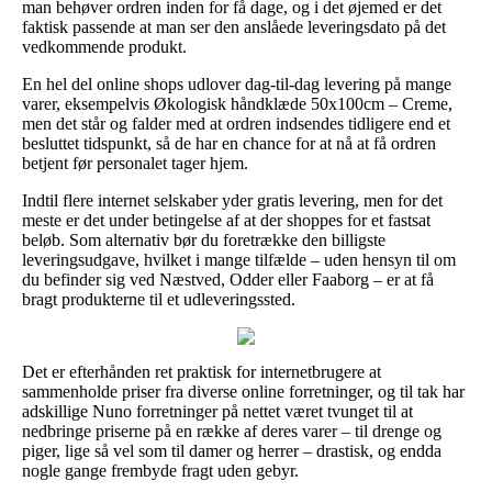
man behøver ordren inden for få dage, og i det øjemed er det
faktisk passende at man ser den anslåede leveringsdato på det
vedkommende produkt.
En hel del online shops udlover dag-til-dag levering på mange
varer, eksempelvis Økologisk håndklæde 50x100cm – Creme,
men det står og falder med at ordren indsendes tidligere end et
besluttet tidspunkt, så de har en chance for at nå at få ordren
betjent før personalet tager hjem.
Indtil flere internet selskaber yder gratis levering, men for det
meste er det under betingelse af at der shoppes for et fastsat
beløb. Som alternativ bør du foretrække den billigste
leveringsudgave, hvilket i mange tilfælde – uden hensyn til om
du befinder sig ved Næstved, Odder eller Faaborg – er at få
bragt produkterne til et udleveringssted.
Det er efterhånden ret praktisk for internetbrugere at
sammenholde priser fra diverse online forretninger, og til tak har
adskillige Nuno forretninger på nettet været tvunget til at
nedbringe priserne på en række af deres varer – til drenge og
piger, lige så vel som til damer og herrer – drastisk, og endda
nogle gange frembyde fragt uden gebyr.