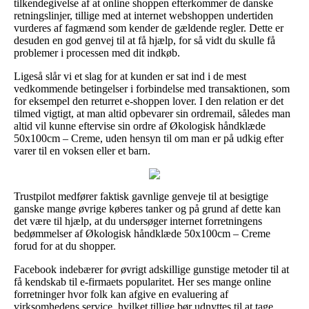
tilkendegivelse af at online shoppen efterkommer de danske
retningslinjer, tillige med at internet webshoppen undertiden
vurderes af fagmænd som kender de gældende regler. Dette er
desuden en god genvej til at få hjælp, for så vidt du skulle få
problemer i processen med dit indkøb.
Ligeså slår vi et slag for at kunden er sat ind i de mest
vedkommende betingelser i forbindelse med transaktionen, som
for eksempel den returret e-shoppen lover. I den relation er det
tilmed vigtigt, at man altid opbevarer sin ordremail, således man
altid vil kunne eftervise sin ordre af Økologisk håndklæde
50x100cm – Creme, uden hensyn til om man er på udkig efter
varer til en voksen eller et barn.
Trustpilot medfører faktisk gavnlige genveje til at besigtige
ganske mange øvrige køberes tanker og på grund af dette kan
det være til hjælp, at du undersøger internet forretningens
bedømmelser af Økologisk håndklæde 50x100cm – Creme
forud for at du shopper.
Facebook indebærer for øvrigt adskillige gunstige metoder til at
få kendskab til e-firmaets popularitet. Her ses mange online
forretninger hvor folk kan afgive en evaluering af
virksomhedens service, hvilket tillige bør udnyttes til at tage