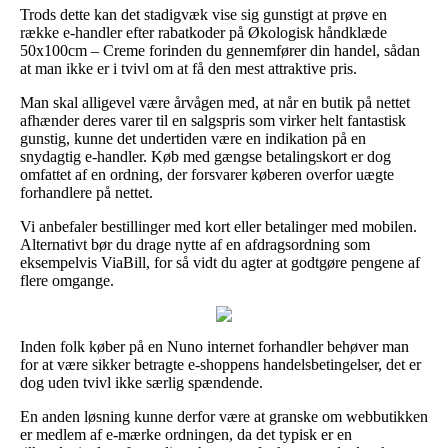
Trods dette kan det stadigvæk vise sig gunstigt at prøve en
række e-handler efter rabatkoder på Økologisk håndklæde
50x100cm – Creme forinden du gennemfører din handel, sådan
at man ikke er i tvivl om at få den mest attraktive pris.
Man skal alligevel være årvågen med, at når en butik på nettet
afhænder deres varer til en salgspris som virker helt fantastisk
gunstig, kunne det undertiden være en indikation på en
snydagtig e-handler. Køb med gængse betalingskort er dog
omfattet af en ordning, der forsvarer køberen overfor uægte
forhandlere på nettet.
Vi anbefaler bestillinger med kort eller betalinger med mobilen.
Alternativt bør du drage nytte af en afdragsordning som
eksempelvis ViaBill, for så vidt du agter at godtgøre pengene af
flere omgange.
Inden folk køber på en Nuno internet forhandler behøver man
for at være sikker betragte e-shoppens handelsbetingelser, det er
dog uden tvivl ikke særlig spændende.
En anden løsning kunne derfor være at granske om webbutikken
er medlem af e-mærke ordningen, da det typisk er en