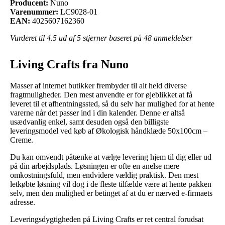
Producent:
Nuno
Varenummer:
LC9028-01
EAN:
4025607162360
Vurderet til
4.5
ud af 5 stjerner baseret på
48
anmeldelser
Living Crafts fra Nuno
Masser af internet butikker frembyder til alt held diverse
fragtmuligheder. Den mest anvendte er for øjeblikket at få
leveret til et afhentningssted, så du selv har mulighed for at hente
varerne når det passer ind i din kalender. Denne er altså
usædvanlig enkel, samt desuden også den billigste
leveringsmodel ved køb af Økologisk håndklæde 50x100cm –
Creme.
Du kan omvendt påtænke at vælge levering hjem til dig eller ud
på din arbejdsplads. Løsningen er ofte en anelse mere
omkostningsfuld, men endvidere vældig praktisk. Den mest
letkøbte løsning vil dog i de fleste tilfælde være at hente pakken
selv, men den mulighed er betinget af at du er nærved e-firmaets
adresse.
Leveringsdygtigheden på Living Crafts er ret central forudsat