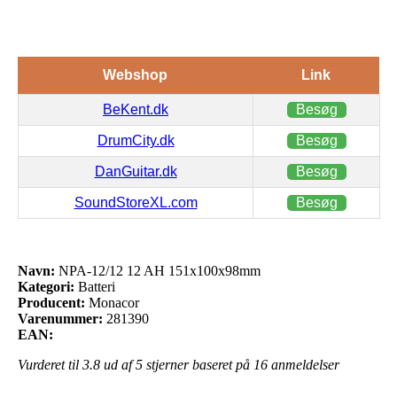
Webshop
Link
BeKent.dk
Besøg
DrumCity.dk
Besøg
DanGuitar.dk
Besøg
SoundStoreXL.com
Besøg
Navn:
NPA-12/12 12 AH 151x100x98mm
Kategori:
Batteri
Producent:
Monacor
Varenummer:
281390
EAN:
Vurderet til
3.8
ud af 5 stjerner baseret på
16
anmeldelser