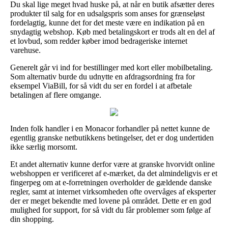
Du skal lige meget hvad huske på, at når en butik afsætter deres
produkter til salg for en udsalgspris som anses for grænseløst
fordelagtig, kunne det for det meste være en indikation på en
snydagtig webshop. Køb med betalingskort er trods alt en del af
et lovbud, som redder køber imod bedrageriske internet
varehuse.
Generelt går vi ind for bestillinger med kort eller mobilbetaling.
Som alternativ burde du udnytte en afdragsordning fra for
eksempel ViaBill, for så vidt du ser en fordel i at afbetale
betalingen af flere omgange.
Inden folk handler i en Monacor forhandler på nettet kunne de
egentlig granske netbutikkens betingelser, det er dog undertiden
ikke særlig morsomt.
Et andet alternativ kunne derfor være at granske hvorvidt online
webshoppen er verificeret af e-mærket, da det almindeligvis er et
fingerpeg om at e-forretningen overholder de gældende danske
regler, samt at internet virksomheden ofte overvåges af eksperter
der er meget bekendte med lovene på området. Dette er en god
mulighed for support, for så vidt du får problemer som følge af
din shopping.