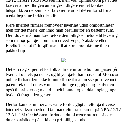
12/12 12 AH 151x100x98mm, men vær opmærksom på at det
kræver at bestillingen anbringes tidligere end et konkret
tidspunkt, så de kan nå at få varerne ud af døren forud for at
medarbejderne holder fyraften.
Flere internet firmaer frembyder levering uden omkostninger,
men for det meste kun ifald man bestiller for en bestemt sum.
Derudover må man foretrække den billigste metode til levering,
som mange gange – om man er ved Vejle, Nakskov eller
Ebeltoft – er at få fragtfirmaet til at køre produkterne til en
pakkeshop.
Det er i dag super let for folk at finde information om priser på
tværs af outlets på nettet, og til gengæld har masser af Monacor
online forhandlere ikke kunne slippe for at presse prisniveauet
på en række af deres varer – til drenge og piger, og endvidere
også til kvinder og mænd – helt i bund, og endda nogle gange
byde på fragt uden gebyr.
Derfor kan det immervæk være fordelagtigt at eftergå diverse
internet virksomheder i Danmark efter rabatkoder på NPA-12/12
12 AH 151x100x98mm forinden du placerer ordren, således at
du er skråsikker på at få den prisbilligste pris.