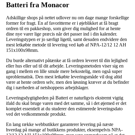
Batteri fra Monacor
Adskillige shops på nettet udlover nu om dage mange forskellige
former for fragt. En af favoritterne er i øjeblikket at få bragt
ordren til en pakkeshop, som giver dig mulighed for at hente
dine nye varer lige præcis når det passer ind i din kalender.
Leveringstypen er jo særligt ligetil, samt desuden endvidere den
mest letkøbte metode til levering ved køb af NPA-12/12 12 AH
151x100x98mm.
Du burde alternativt påtænke at få ordren leveret til din lejlighed
eller hus eller ud til dit arbejde. Leveringsmetoden viser sig en
gang i mellem en lille smule mere bekostelig, men også super
uproblematisk. Den mest letkøbte leveringsmåde vil dog altid
være at hente ordren selv, men den løsning kræver at du befinder
dig i nærheden af netshoppens arbejdslager.
Leveringsdygtigheden på Batteri er naturligvis ekstremt vigtig
ifald du skal bruge varen med det samme, så i det øjemed er det
komplet essentielt at du studerer den estimerede leveringsdato
ved det vedkommende produkt.
En lang række webbutikker garanterer levering på næste
hverdag på mange af butikkens produkter, eksempelvis NPA-