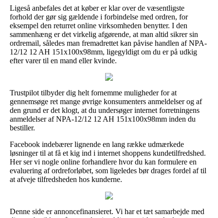
Ligeså anbefales det at køber er klar over de væsentligste
forhold der gør sig gældende i forbindelse med ordren, for
eksempel den returret online virksomheden benytter. I den
sammenhæng er det virkelig afgørende, at man altid sikrer sin
ordremail, således man fremadrettet kan påvise handlen af NPA-
12/12 12 AH 151x100x98mm, ligegyldigt om du er på udkig
efter varer til en mand eller kvinde.
Trustpilot tilbyder dig helt fornemme muligheder for at
gennemsøge ret mange øvrige konsumenters anmeldelser og af
den grund er det klogt, at du undersøger internet forretningens
anmeldelser af NPA-12/12 12 AH 151x100x98mm inden du
bestiller.
Facebook indebærer lignende en lang række udmærkede
løsninger til at få et kig ind i internet shoppens kundetilfredshed.
Her ser vi nogle online forhandlere hvor du kan formulere en
evaluering af ordreforløbet, som ligeledes bør drages fordel af til
at afveje tilfredsheden hos kunderne.
Denne side er annoncefinansieret. Vi har et tæt samarbejde med