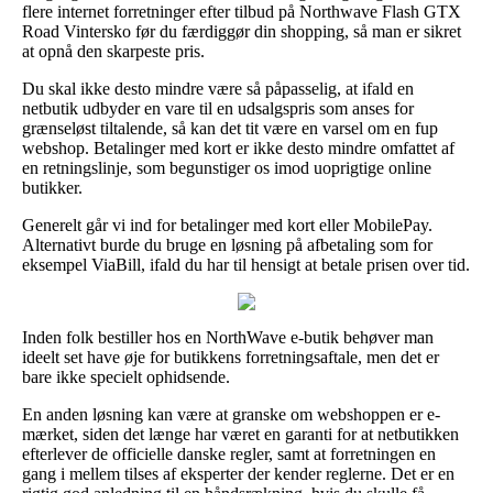
flere internet forretninger efter tilbud på Northwave Flash GTX
Road Vintersko før du færdiggør din shopping, så man er sikret
at opnå den skarpeste pris.
Du skal ikke desto mindre være så påpasselig, at ifald en
netbutik udbyder en vare til en udsalgspris som anses for
grænseløst tiltalende, så kan det tit være en varsel om en fup
webshop. Betalinger med kort er ikke desto mindre omfattet af
en retningslinje, som begunstiger os imod uoprigtige online
butikker.
Generelt går vi ind for betalinger med kort eller MobilePay.
Alternativt burde du bruge en løsning på afbetaling som for
eksempel ViaBill, ifald du har til hensigt at betale prisen over tid.
Inden folk bestiller hos en NorthWave e-butik behøver man
ideelt set have øje for butikkens forretningsaftale, men det er
bare ikke specielt ophidsende.
En anden løsning kan være at granske om webshoppen er e-
mærket, siden det længe har været en garanti for at netbutikken
efterlever de officielle danske regler, samt at forretningen en
gang i mellem tilses af eksperter der kender reglerne. Det er en