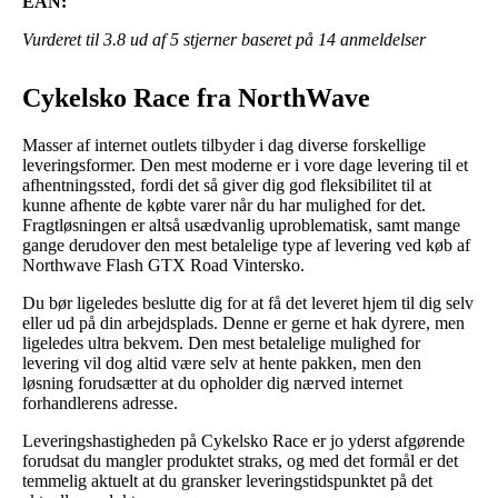
EAN:
Vurderet til
3.8
ud af 5 stjerner baseret på
14
anmeldelser
Cykelsko Race fra NorthWave
Masser af internet outlets tilbyder i dag diverse forskellige
leveringsformer. Den mest moderne er i vore dage levering til et
afhentningssted, fordi det så giver dig god fleksibilitet til at
kunne afhente de købte varer når du har mulighed for det.
Fragtløsningen er altså usædvanlig uproblematisk, samt mange
gange derudover den mest betalelige type af levering ved køb af
Northwave Flash GTX Road Vintersko.
Du bør ligeledes beslutte dig for at få det leveret hjem til dig selv
eller ud på din arbejdsplads. Denne er gerne et hak dyrere, men
ligeledes ultra bekvem. Den mest betalelige mulighed for
levering vil dog altid være selv at hente pakken, men den
løsning forudsætter at du opholder dig nærved internet
forhandlerens adresse.
Leveringshastigheden på Cykelsko Race er jo yderst afgørende
forudsat du mangler produktet straks, og med det formål er det
temmelig aktuelt at du gransker leveringstidspunktet på det