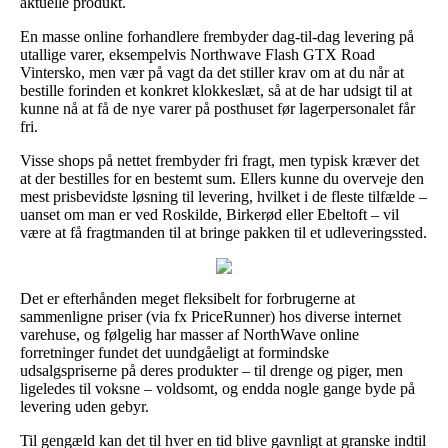
aktuelle produkt.
En masse online forhandlere frembyder dag-til-dag levering på
utallige varer, eksempelvis Northwave Flash GTX Road
Vintersko, men vær på vagt da det stiller krav om at du når at
bestille forinden et konkret klokkeslæt, så at de har udsigt til at
kunne nå at få de nye varer på posthuset før lagerpersonalet får
fri.
Visse shops på nettet frembyder fri fragt, men typisk kræver det
at der bestilles for en bestemt sum. Ellers kunne du overveje den
mest prisbevidste løsning til levering, hvilket i de fleste tilfælde –
uanset om man er ved Roskilde, Birkerød eller Ebeltoft – vil
være at få fragtmanden til at bringe pakken til et udleveringssted.
Det er efterhånden meget fleksibelt for forbrugerne at
sammenligne priser (via fx PriceRunner) hos diverse internet
varehuse, og følgelig har masser af NorthWave online
forretninger fundet det uundgåeligt at formindske
udsalgspriserne på deres produkter – til drenge og piger, men
ligeledes til voksne – voldsomt, og endda nogle gange byde på
levering uden gebyr.
Til gengæld kan det til hver en tid blive gavnligt at granske indtil