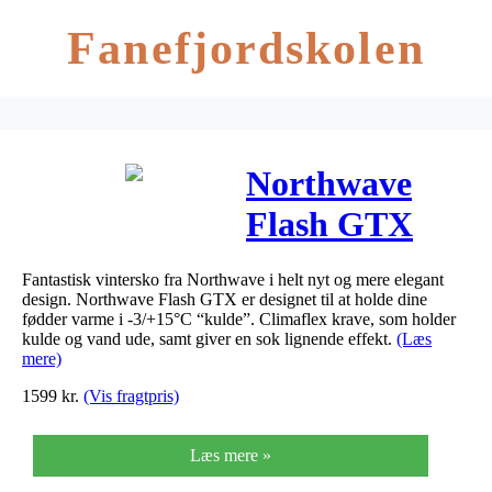
Fanefjordskolen
Northwave
Flash GTX
Road
Fantastisk vintersko fra Northwave i helt nyt og mere elegant
Vintersko
design. Northwave Flash GTX er designet til at holde dine
fødder varme i -3/+15°C “kulde”. Climaflex krave, som holder
kulde og vand ude, samt giver en sok lignende effekt.
(Læs
mere)
1599
kr.
(Vis fragtpris)
Læs mere »