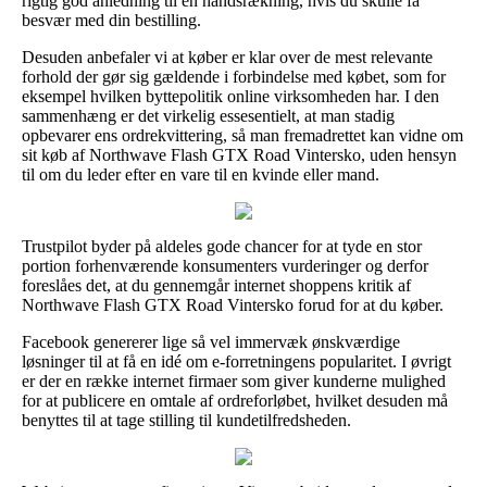
rigtig god anledning til en håndsrækning, hvis du skulle få
besvær med din bestilling.
Desuden anbefaler vi at køber er klar over de mest relevante
forhold der gør sig gældende i forbindelse med købet, som for
eksempel hvilken byttepolitik online virksomheden har. I den
sammenhæng er det virkelig essesentielt, at man stadig
opbevarer ens ordrekvittering, så man fremadrettet kan vidne om
sit køb af Northwave Flash GTX Road Vintersko, uden hensyn
til om du leder efter en vare til en kvinde eller mand.
Trustpilot byder på aldeles gode chancer for at tyde en stor
portion forhenværende konsumenters vurderinger og derfor
foreslåes det, at du gennemgår internet shoppens kritik af
Northwave Flash GTX Road Vintersko forud for at du køber.
Facebook genererer lige så vel immervæk ønskværdige
løsninger til at få en idé om e-forretningens popularitet. I øvrigt
er der en række internet firmaer som giver kunderne mulighed
for at publicere en omtale af ordreforløbet, hvilket desuden må
benyttes til at tage stilling til kundetilfredsheden.