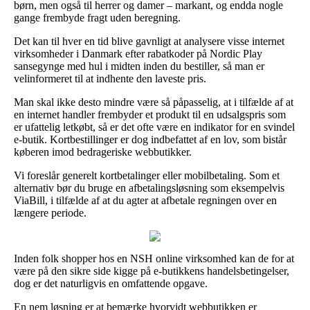
børn, men også til herrer og damer – markant, og endda nogle
gange frembyde fragt uden beregning.
Det kan til hver en tid blive gavnligt at analysere visse internet
virksomheder i Danmark efter rabatkoder på Nordic Play
sansegynge med hul i midten inden du bestiller, så man er
velinformeret til at indhente den laveste pris.
Man skal ikke desto mindre være så påpasselig, at i tilfælde af at
en internet handler frembyder et produkt til en udsalgspris som
er ufattelig letkøbt, så er det ofte være en indikator for en svindel
e-butik. Kortbestillinger er dog indbefattet af en lov, som bistår
køberen imod bedrageriske webbutikker.
Vi foreslår generelt kortbetalinger eller mobilbetaling. Som et
alternativ bør du bruge en afbetalingsløsning som eksempelvis
ViaBill, i tilfælde af at du agter at afbetale regningen over en
længere periode.
Inden folk shopper hos en NSH online virksomhed kan de for at
være på den sikre side kigge på e-butikkens handelsbetingelser,
dog er det naturligvis en omfattende opgave.
En nem løsning er at bemærke hvorvidt webbutikken er