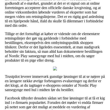
godkendt af e-mærket, grundet at det er et signal om at online
forretningen accepterer den officielle danske lovgivning, og at
online virksomheden løbende vurderes af eksperter som har
megen viden om retningslinjerne. Det er en rigtig god anledning
til en hjælpende hånd, ifald du skulle få dilemmaer i forbindelse
med din ordre.
Tillige er det fornuftigt at køber er vidende om de elementære
retningslinjer der gør sig gældende i forbindelse med
bestillingen, eksempelvis den ombytningspolitik shoppen
tilsikrer. Derfor er det ligeledes essesentielt, at man stadigvæk
beholder sin faktura, så man altid kan dokumentere bestillingen
af Nordic Play sansegynge med hul i midten, om du søger
produkter til en pige eller dreng.
Trustpilot leverer immervæk gunstige løsninger til at se nøjere på
en længere række øvrige forbrugeres evalueringer og derfor er
det klogt, at du iagttager e-shoppens omtaler af Nordic Play
sansegynge med hul i midten før du bestiller.
Facebook tilbyder desuden sådan set fine løsninger til at få et kig
ind i e-firmaets popularitet. Foruden det møder vi endda firmaer
på nettet som gør det muligt at meddele en vurdering af