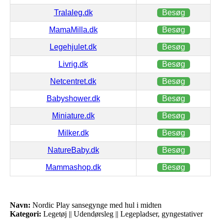
Tralaleg.dk
Besøg
MamaMilla.dk
Besøg
Legehjulet.dk
Besøg
Livrig.dk
Besøg
Netcentret.dk
Besøg
Babyshower.dk
Besøg
Miniature.dk
Besøg
Milker.dk
Besøg
NatureBaby.dk
Besøg
Mammashop.dk
Besøg
Navn:
Nordic Play sansegynge med hul i midten
Kategori:
Legetøj || Udendørsleg || Legepladser, gyngestativer