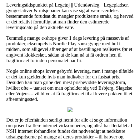
Leveringstidspunktet på Legetøj || Udendørsleg || Legepladser,
gyngestativer & rutsjebaner kan vise sig at være særdeles
bestemmende forudsat du mangler produkterne straks, og herved
er det relativt fornuftigt at man finder den estimerede
leveringsdato på den aktuelle vare.
Temmelig mange e-shops giver 1 dags levering på massevis af
produkter, eksempelvis Nordic Play sansegynge med hul i
midten, som alligevel afhænger af at bestillingen realiseres før et
angivent klokkeslæt, sådan at de kan nå at få ordren hen til
fragtfirmaet forinden personalet har fri.
Nogle online shops lover gebyrfri levering, men i mange tilfælde
er det kun gældende hvis man indkøber for en fastsat pris.
Desuden kan man gribe den mest prisbevidste leveringsform,
hvilket ofte – uanset om man opholder sig ved Esbjerg, Slagelse
eller Vojens – vil blive at få fragtfirmaet til at levere pakken til et
afhentningssted.
Det er jo efterhånden særligt nemt for alle at søge information
om priser fra flere internet virksomheder, og altså har flertallet af
NSH internet forhandlere fundet det nødvendigt at nedskære
udsalgspriserne på mange af deres produkter – til babyer og