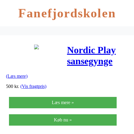
Fanefjordskolen
Nordic Play
sansegynge
med hul i
(Læs mere)
midten
500
kr.
(Vis fragtpris)
Læs mere »
Køb nu »