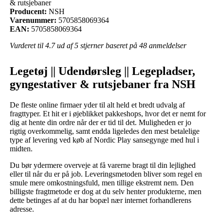
& rutsjebaner
Producent:
NSH
Varenummer:
5705858069364
EAN:
5705858069364
Vurderet til
4.7
ud af 5 stjerner baseret på
48
anmeldelser
Legetøj || Udendørsleg || Legepladser,
gyngestativer & rutsjebaner fra NSH
De fleste online firmaer yder til alt held et bredt udvalg af
fragttyper. Et hit er i øjeblikket pakkeshops, hvor det er nemt for
dig at hente din ordre når der er tid til det. Muligheden er jo
rigtig overkommelig, samt endda ligeledes den mest betalelige
type af levering ved køb af Nordic Play sansegynge med hul i
midten.
Du bør ydermere overveje at få varerne bragt til din lejlighed
eller til når du er på job. Leveringsmetoden bliver som regel en
smule mere omkostningsfuld, men tillige ekstremt nem. Den
billigste fragtmetode er dog at du selv henter produkterne, men
dette betinges af at du har bopæl nær internet forhandlerens
adresse.