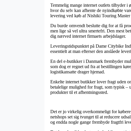
Temmelig mange internet outlets tilbyder i ø
hvor du selv kan afhente de nyindkøbte varer
levering ved køb af Nishiki Touring Maste
Du burde omvendt beslutte dig for at få pro
men lige så vel ultra smertefri. Den mest be
dig nærved internet firmaets arbejdslager.
Leveringstidspunktet på Dame Citybike Indv.
essentielt at man efterser den anslåede leve
En del e-butikker i Danmark frembyder mul
som dog er regnet ud fra at bestillingen køre
logistikansatte drager hjemad.
Enkelte internet butikker lover fragt uden
betalelige mulighed for fragt, som typisk – u
produkter til et afhentningssted.
Det er jo virkelig overkommeligt for købere
netshops set sig tvunget til at reducere uds
og endda nogle gange frembyde fragtfri lev