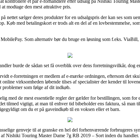
 at kontrollere et par e-forhandlere efter udsalg på Nishiki Touring M
d at modtage den mest attraktive pris.
på nettet sælger deres produkter for en udsalgspris der kan ses som uen
hop. Køb med betalingskort er trods alt en del af en lovbestemmelse, so
 MobilePay. Som alternativ bør du bruge en løsning som f.eks. ViaBill, i t
ndler burde de sådan set få overblik over dens forretningsvilkår, dog e
rvidt e-forretningen er medlem af e-mærke ordningen, eftersom det skull
t online virksomheden løbende tilses af specialister der kender til love
er problemer som følge af dit indkøb.
selig med de mest essentielle regler der gælder for bestillingen, som fo
et tilmed vigtigt, at man til enhver tid bibeholder ens faktura, så man t
egyldigt om du er på gaveindkøb til en voksen eller et barn.
selige genveje til at granske en hel del forhenværende forbrugeres syn
 af Nishiki Touring Master Dame 7g RB 2019 – Sort inden du handler.