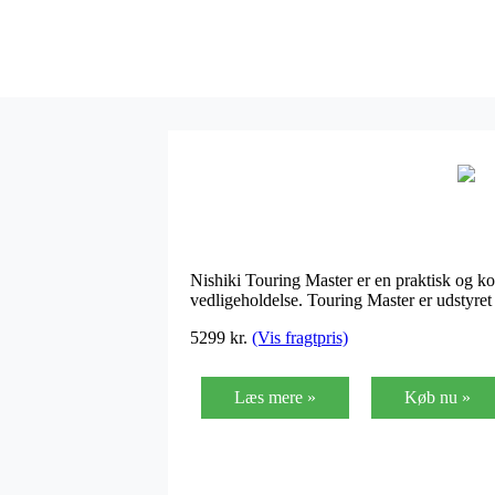
Nishiki Touring Master er en praktisk og ko
vedligeholdelse. Touring Master er udstyre
5299
kr.
(Vis fragtpris)
Læs mere »
Køb nu »