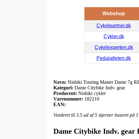
Webshop
Cykelpartner.dk
Cykler.dk
Cykelexperten.dk
Pedalatleten.dk
Navn:
Nishiki Touring Master Dame 7g RB
Kategori:
Dame Citybike Indv. gear
Producent:
Nishiki cykler
Varenummer:
182210
EAN:
Vurderet til
3.5
ud af 5 stjerner baseret på
1
Dame Citybike Indv. gear f