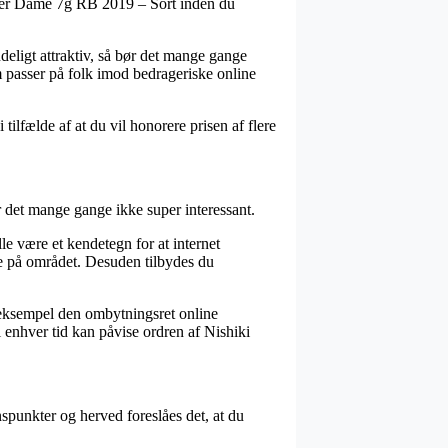
aster Dame 7g RB 2019 – Sort inden du
deligt attraktiv, så bør det mange gange
m passer på folk imod bedrageriske online
ilfælde af at du vil honorere prisen af flere
r det mange gange ikke super interessant.
e være et kendetegn for at internet
ne på området. Desuden tilbydes du
r eksempel den ombytningsret online
il enhver tid kan påvise ordren af Nishiki
spunkter og herved foreslåes det, at du