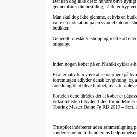
Det kan dog ikke desto mindre blive nyttigt
gennemfører din bestilling, så du er tryg ve
Man skal dog ikke glemme, at hvis en butik 
være en indikation på en svindel internet s
butikker.
Generelt foreslår vi shopping med kort eller
omgange.
Inden nogen køber på en Nishiki cykler e-ha
Et alternativ kan være at se nærmere på hvo
forretningen adlyder dansk lovgivning, og a
anledning til at blive hjulpet, hvis du oplev
Foruden dette tilrådes det at køber er påpas
virksomheden tilbyder. I den forbindelse er d
Touring Master Dame 7g RB 2019 – Sort, lig
Trustpilot indebærer uden sammenligning pas
sonderer online forhandlerens bedømmelser