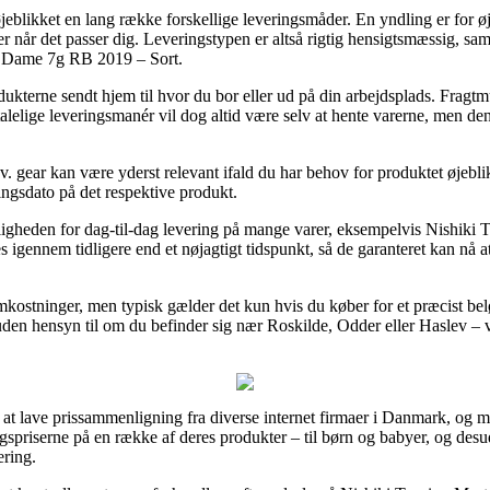
jeblikket en lang række forskellige leveringsmåder. En yndling er for øj
 når det passer dig. Leveringstypen er altså rigtig hensigtsmæssig, samt 
r Dame 7g RB 2019 – Sort.
dukterne sendt hjem til hvor du bor eller ud på din arbejdsplads. Fragtm
talelige leveringsmanér vil dog altid være selv at hente varerne, men de
 gear kan være yderst relevant ifald du har behov for produktet øjeblik
ringsdato på det respektive produkt.
igheden for dag-til-dag levering på mange varer, eksempelvis Nishiki
s igennem tidligere end et nøjagtigt tidspunkt, så de garanteret kan nå at
 omkostninger, men typisk gælder det kun hvis du køber for et præcist 
den hensyn til om du befinder sig nær Roskilde, Odder eller Haslev – vil 
 at lave prissammenligning fra diverse internet firmaer i Danmark, og m
algspriserne på en række af deres produkter – til børn og babyer, og des
ering.