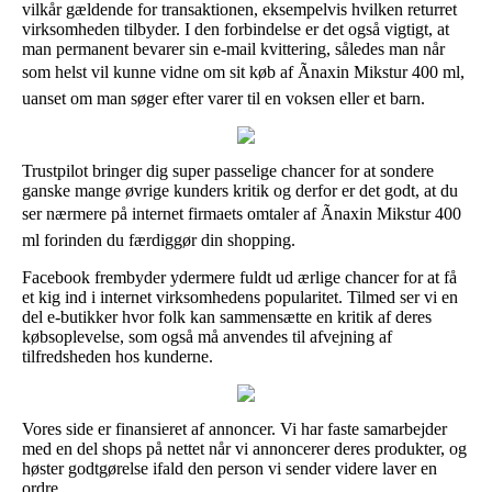
vilkår gældende for transaktionen, eksempelvis hvilken returret
virksomheden tilbyder. I den forbindelse er det også vigtigt, at
man permanent bevarer sin e-mail kvittering, således man når
som helst vil kunne vidne om sit køb af Ãnaxin Mikstur 400 ml,
uanset om man søger efter varer til en voksen eller et barn.
Trustpilot bringer dig super passelige chancer for at sondere
ganske mange øvrige kunders kritik og derfor er det godt, at du
ser nærmere på internet firmaets omtaler af Ãnaxin Mikstur 400
ml forinden du færdiggør din shopping.
Facebook frembyder ydermere fuldt ud ærlige chancer for at få
et kig ind i internet virksomhedens popularitet. Tilmed ser vi en
del e-butikker hvor folk kan sammensætte en kritik af deres
købsoplevelse, som også må anvendes til afvejning af
tilfredsheden hos kunderne.
Vores side er finansieret af annoncer. Vi har faste samarbejder
med en del shops på nettet når vi annoncerer deres produkter, og
høster godtgørelse ifald den person vi sender videre laver en
ordre.