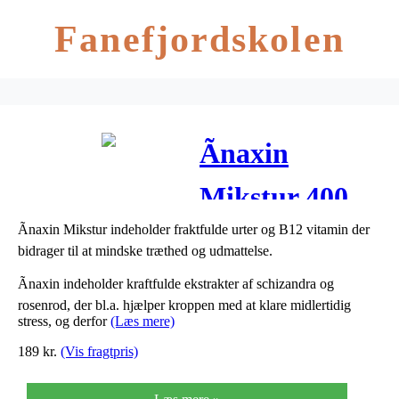
Fanefjordskolen
Ãnaxin
Mikstur 400
ml
Ãnaxin Mikstur indeholder fraktfulde urter og B12 vitamin der
bidrager til at mindske træthed og udmattelse.
Ãnaxin indeholder kraftfulde ekstrakter af schizandra og
rosenrod, der bl.a. hjælper kroppen med at klare midlertidig
stress, og derfor
(Læs mere)
189
kr.
(Vis fragtpris)