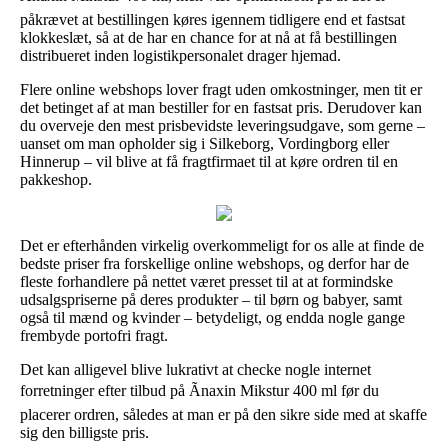
påkrævet at bestillingen køres igennem tidligere end et fastsat
klokkeslæt, så at de har en chance for at nå at få bestillingen
distribueret inden logistikpersonalet drager hjemad.
Flere online webshops lover fragt uden omkostninger, men tit er
det betinget af at man bestiller for en fastsat pris. Derudover kan
du overveje den mest prisbevidste leveringsudgave, som gerne –
uanset om man opholder sig i Silkeborg, Vordingborg eller
Hinnerup – vil blive at få fragtfirmaet til at køre ordren til en
pakkeshop.
Det er efterhånden virkelig overkommeligt for os alle at finde de
bedste priser fra forskellige online webshops, og derfor har de
fleste forhandlere på nettet været presset til at at formindske
udsalgspriserne på deres produkter – til børn og babyer, samt
også til mænd og kvinder – betydeligt, og endda nogle gange
frembyde portofri fragt.
Det kan alligevel blive lukrativt at checke nogle internet
forretninger efter tilbud på Ãnaxin Mikstur 400 ml før du
placerer ordren, således at man er på den sikre side med at skaffe
sig den billigste pris.