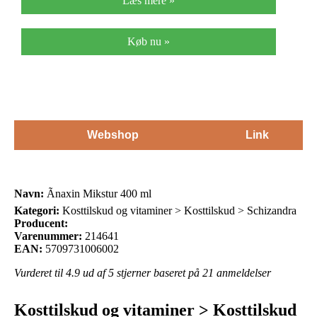
Læs mere »
Køb nu »
Webshop
Link
Navn:
Ãnaxin Mikstur 400 ml
Kategori:
Kosttilskud og vitaminer > Kosttilskud > Schizandra
Producent:
Varenummer:
214641
EAN:
5709731006002
Vurderet til
4.9
ud af 5 stjerner baseret på
21
anmeldelser
Kosttilskud og vitaminer > Kosttilskud