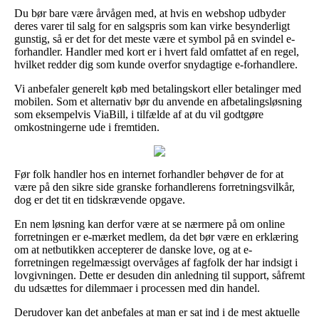
Du bør bare være årvågen med, at hvis en webshop udbyder
deres varer til salg for en salgspris som kan virke besynderligt
gunstig, så er det for det meste være et symbol på en svindel e-
forhandler. Handler med kort er i hvert fald omfattet af en regel,
hvilket redder dig som kunde overfor snydagtige e-forhandlere.
Vi anbefaler generelt køb med betalingskort eller betalinger med
mobilen. Som et alternativ bør du anvende en afbetalingsløsning
som eksempelvis ViaBill, i tilfælde af at du vil godtgøre
omkostningerne ude i fremtiden.
Før folk handler hos en internet forhandler behøver de for at
være på den sikre side granske forhandlerens forretningsvilkår,
dog er det tit en tidskrævende opgave.
En nem løsning kan derfor være at se nærmere på om online
forretningen er e-mærket medlem, da det bør være en erklæring
om at netbutikken accepterer de danske love, og at e-
forretningen regelmæssigt overvåges af fagfolk der har indsigt i
lovgivningen. Dette er desuden din anledning til support, såfremt
du udsættes for dilemmaer i processen med din handel.
Derudover kan det anbefales at man er sat ind i de mest aktuelle