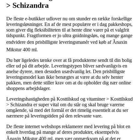
> Schizandra
De fleste e-butikker udlover nu om stunder en række forskellige
leveringsløsninger. En af de mest populære er i dag pakkeshops,
som giver dig fleksibiliteten til at hente dine varer på et valgfrit
tidspunkt. Fragtformen er jo ultra gnidningsløs, og mange gange
endvidere den prisbilligste leveringsmanér ved køb af Ãnaxin
Mikstur 400 ml.
Du bør ligeledes tænke over at få produkterne sendt til din bolig
eller ud på dit arbejde. Leveringstypen bliver sædvanligvis en
anelse dyrere, men desuden usædvanlig let. Den prisbilligste
leveringsmodel kan ikke benægtes at være at du selv henter
pakken, men dette stiller krav om at du opholder dig nær online
shoppens arbejdslager.
Leveringshastigheden på Kosttilskud og vitaminer > Kosttilskud
> Schizandra er super vital om du står og skal bruge varerne
omgående, så med det formål er det rimelig essentielt at du ser
nærmere på leveringstiden på den relevante vare.
De fleste internet webshops reklamerer med levering på blot en
enkelt hverdag på mange af deres produkter, eksempelvis
Ãnaxin Mikstur 400 ml, men vær opmærksom på at det er