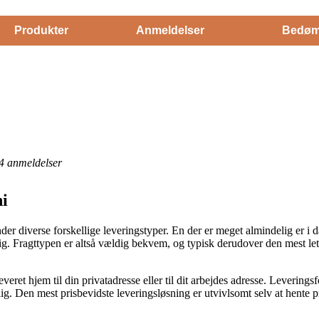
Produkter
Anmeldelser
Bedøm
4
anmeldelser
ni
er diverse forskellige leveringstyper. En der er meget almindelig er i da
ig. Fragttypen er altså vældig bekvem, og typisk derudover den mest le
eret hjem til din privatadresse eller til dit arbejdes adresse. Leverings
ig. Den mest prisbevidste leveringsløsning er utvivlsomt selv at hente