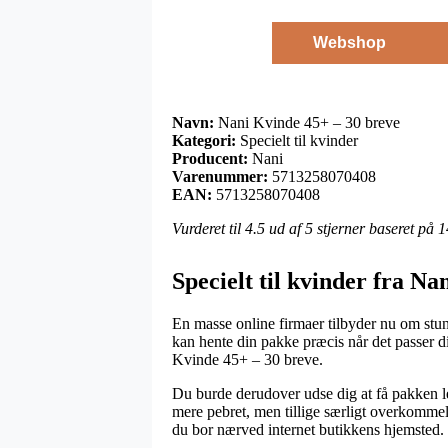
Webshop
Navn:
Nani Kvinde 45+ – 30 breve
Kategori:
Specielt til kvinder
Producent:
Nani
Varenummer:
5713258070408
EAN:
5713258070408
Vurderet til
4.5
ud af 5 stjerner baseret på
1
Specielt til kvinder fra Na
En masse online firmaer tilbyder nu om stund
kan hente din pakke præcis når det passer d
Kvinde 45+ – 30 breve.
Du burde derudover udse dig at få pakken lev
mere pebret, men tillige særligt overkommel
du bor nærved internet butikkens hjemsted.