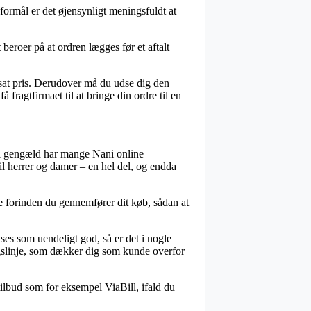
 formål er det øjensynligt meningsfuldt at
eroer på at ordren lægges før et aftalt
stsat pris. Derudover må du udse dig den
fragtfirmaet til at bringe din ordre til en
 til gengæld har mange Nani online
il herrer og damer – en hel del, og endda
e forinden du gennemfører dit køb, sådan at
ses som uendeligt god, så er det i nogle
ngslinje, som dækker dig som kunde overfor
tilbud som for eksempel ViaBill, ifald du