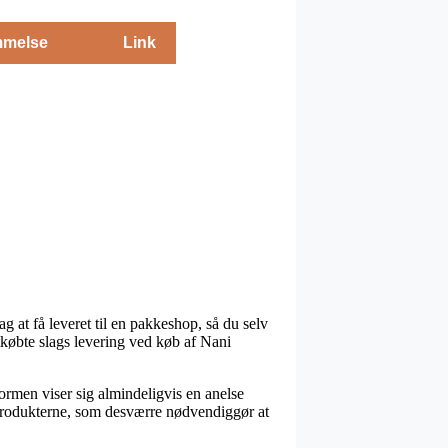
melse
Link
g at få leveret til en pakkeshop, så du selv
tkøbte slags levering ved køb af Nani
formen viser sig almindeligvis en anelse
 produkterne, som desværre nødvendiggør at