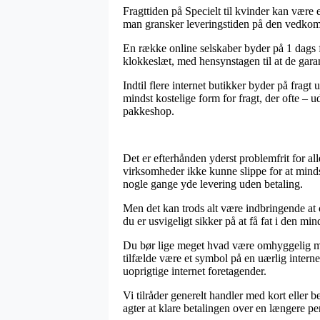
Fragttiden på Specielt til kvinder kan være 
man gransker leveringstiden på den vedko
En række online selskaber byder på 1 dags f
klokkeslæt, med hensynstagen til at de garant
Indtil flere internet butikker byder på frag
mindst kostelige form for fragt, der ofte – u
pakkeshop.
Det er efterhånden yderst problemfrit for al
virksomheder ikke kunne slippe for at mindsk
nogle gange yde levering uden betaling.
Men det kan trods alt være indbringende at 
du er usvigeligt sikker på at få fat i den mind
Du bør lige meget hvad være omhyggelig med, 
tilfælde være et symbol på en uærlig intern
uoprigtige internet foretagender.
Vi tilråder generelt handler med kort eller
agter at klare betalingen over en længere pe