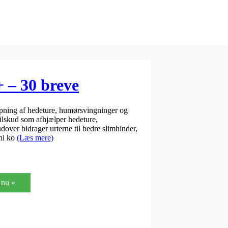
 – 30 breve
lpning af hedeture, humørsvingninger og
ilskud som afhjælper hedeture,
over bidrager urterne til bedre slimhinder,
ni ko
(Læs mere)
nu »