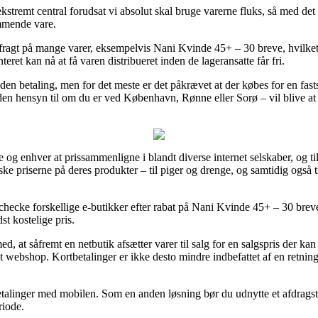
ekstremt central forudsat vi absolut skal bruge varerne fluks, så med det
mmende vare.
ragt på mange varer, eksempelvis Nani Kvinde 45+ – 30 breve, hvilket b
eret kan nå at få varen distribueret inden de lageransatte får fri.
t uden betaling, men for det meste er det påkrævet at der købes for en fa
den hensyn til om du er ved København, Rønne eller Sorø – vil blive at få 
le og enhver at prissammenligne i blandt diverse internet selskaber, og
e priserne på deres produkter – til piger og drenge, og samtidig også t
checke forskellige e-butikker efter rabat på Nani Kvinde 45+ – 30 brev
st kostelige pris.
at såfremt en netbutik afsætter varer til salg for en salgspris der kan 
et webshop. Kortbetalinger er ikke desto mindre indbefattet af en retni
 betalinger med mobilen. Som en anden løsning bør du udnytte et afdrags
riode.