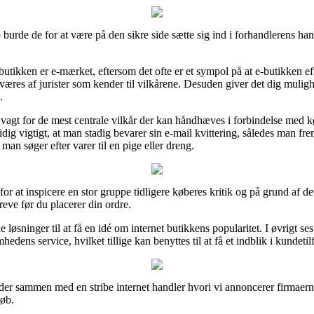
urde de for at være på den sikre side sætte sig ind i forhandlerens hande
utikken er e-mærket, eftersom det ofte er et sympol på at e-butikken eft
res af jurister som kender til vilkårene. Desuden giver det dig muligh
.
agt for de mest centrale vilkår der kan håndhæves i forbindelse med køb
idig vigtigt, at man stadig bevarer sin e-mail kvittering, således man f
an søger efter varer til en pige eller dreng.
for at inspicere en stor gruppe tidligere køberes kritik og på grund af d
eve før du placerer din ordre.
sninger til at få en idé om internet butikkens popularitet. I øvrigt se
hedens service, hvilket tillige kan benyttes til at få et indblik i kundeti
der sammen med en stribe internet handler hvori vi annoncerer firmaernes
køb.