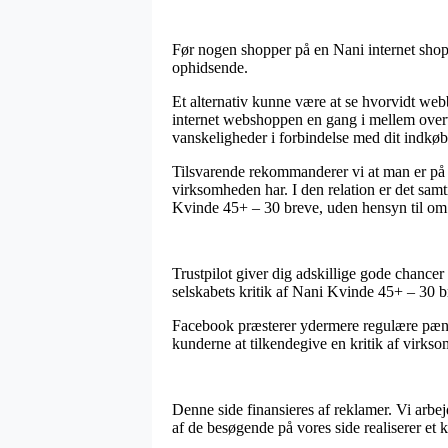
Før nogen shopper på en Nani internet shop b
ophidsende.
Et alternativ kunne være at se hvorvidt webb
internet webshoppen en gang i mellem overvæ
vanskeligheder i forbindelse med dit indkøb
Tilsvarende rekommanderer vi at man er på v
virksomheden har. I den relation er det samt
Kvinde 45+ – 30 breve, uden hensyn til om m
Trustpilot giver dig adskillige gode chancer 
selskabets kritik af Nani Kvinde 45+ – 30 br
Facebook præsterer ydermere regulære pæne lø
kunderne at tilkendegive en kritik af virksom
Denne side finansieres af reklamer. Vi arbej
af de besøgende på vores side realiserer et 