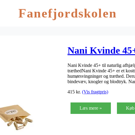
Fanefjordskolen
Nani Kvinde 45+
Nani Kvinde 45+ til naturlig afhjæ
træthedNani Kvinde 45+ er et kostt
humørsvingninger og træthed. Derud
bindevæv, knogler og blodtryk. Na
415
kr.
(Vis fragtpris)
Læs mere »
Køb 