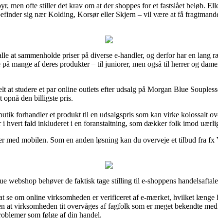
r, men ofte stiller det krav om at der shoppes for et fastslået beløb. El
finder sig nær Kolding, Korsør eller Skjern – vil være at få fragtmanden
or alle at sammenholde priser på diverse e-handler, og derfor har en la
 på mange af deres produkter – til juniorer, men også til herrer og dam
lt at studere et par online outlets efter udsalg på Morgan Blue Souple
 opnå den billigste pris.
utik forhandler et produkt til en udsalgspris som kan virke kolossalt o
 i hvert fald inkluderet i en foranstaltning, som dækker folk imod uærli
er med mobilen. Som en anden løsning kan du overveje et tilbud fra fx Vi
ue webshop behøver de faktisk tage stilling til e-shoppens handelsaftale
 se om online virksomheden er verificeret af e-mærket, hvilket længe 
en at virksomheden tit overvåges af fagfolk som er meget bekendte med
roblemer som følge af din handel.