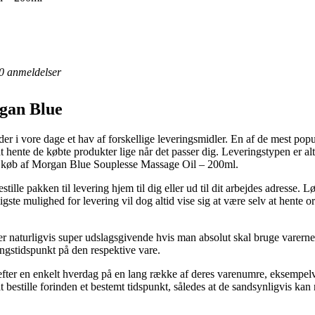
0
anmeldelser
rgan Blue
 i vore dage et hav af forskellige leveringsmidler. En af de mest popul
 at hente de købte produkter lige når det passer dig. Leveringstypen er a
ved køb af Morgan Blue Souplesse Massage Oil – 200ml.
tille pakken til levering hjem til dig eller ud til dit arbejdes adresse. L
ligste mulighed for levering vil dog altid vise sig at være selv at hent
r naturligvis super udslagsgivende hvis man absolut skal bruge varerne o
ringstidspunkt på den respektive vare.
 efter en enkelt hverdag på en lang række af deres varenumre, eksemp
 bestille forinden et bestemt tidspunkt, således at de sandsynligvis kan 