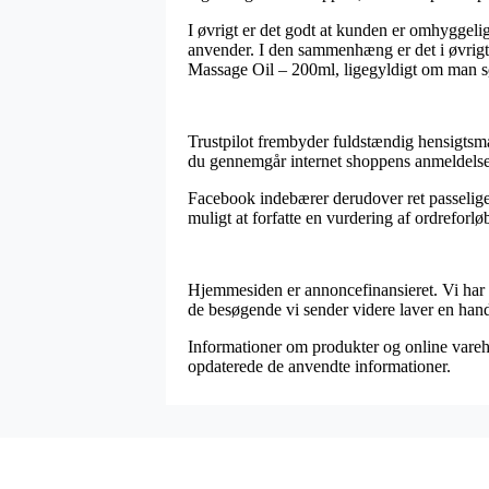
I øvrigt er det godt at kunden er omhyggelig
anvender. I den sammenhæng er det i øvrigt 
Massage Oil – 200ml, ligegyldigt om man søg
Trustpilot frembyder fuldstændig hensigtsmæ
du gennemgår internet shoppens anmeldelse
Facebook indebærer derudover ret passelige g
muligt at forfatte en vurdering af ordreforløbe
Hjemmesiden er annoncefinansieret. Vi har sa
de besøgende vi sender videre laver en hand
Informationer om produkter og online varehu
opdaterede de anvendte informationer.