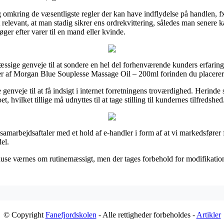
 omkring de væsentligste regler der kan have indflydelse på handlen, fx
relevant, at man stadig sikrer ens ordrekvittering, således man senere
er efter varer til en mand eller kvinde.
ssige genveje til at sondere en hel del forhenværende kunders erfaringe
r af Morgan Blue Souplesse Massage Oil – 200ml forinden du placerer 
enveje til at få indsigt i internet forretningens troværdighed. Herinde s
t, hvilket tillige må udnyttes til at tage stilling til kundernes tilfredshed
marbejdsaftaler med et hold af e-handler i form af at vi markedsfører fo
el.
se værnes om rutinemæssigt, men der tages forbehold for modifikationer 
© Copyright
Fanefjordskolen
- Alle rettigheder forbeholdes -
Artikler