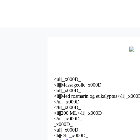
<ul||_x000D_
<li||Massageolie_x000D_
<ul||_x000D_
<li||Med rosmarin og eukalyptus</li||_x00
</ul||_x000D_
</li||_x000D_
<li||200 ML</li||_x000D_
</ul||_x000D_
_x000D_
<ul||_x000D_
<li||</li||_x000D_