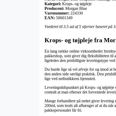
Kategori:
Krops- og tøjpleje
Producent:
Morgan Blue
Varenummer:
224330
EAN:
50601349
Vurderet til
3.5
ud af 5 stjerner baseret på
1
Krops- og tøjpleje fra Mo
En lang række online virksomheder frembyder
pakkeshop, som giver dig fleksibiliteten til
ligeledes den prisbilligste leveringstype 
Du burde lige så vel afveje for og imod at bes
den anden side særligt praktisk. Den prisbil
lige ved netbutikkens hjemsted.
Leveringstidspunktet på Krops- og tøjpleje e
centralt at man efterser det forventede leve
Mange forhandlere på nettet giver levering
200ml, som trods alt afhænger af at du når at
pakkepersonalet får fri.