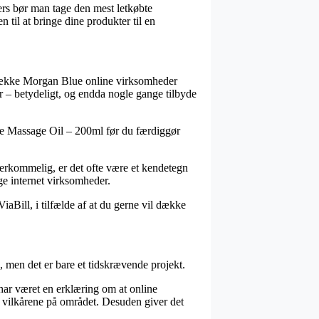
lers bør man tage den mest letkøbte
 til at bringe dine produkter til en
ng række Morgan Blue online virksomheder
er – betydeligt, og endda nogle gange tilbyde
sse Massage Oil – 200ml før du færdiggør
verkommelig, er det ofte være et kendetegn
ge internet virksomheder.
aBill, i tilfælde af at du gerne vil dække
, men det er bare et tidskrævende projekt.
har været en erklæring om at online
 vilkårene på området. Desuden giver det