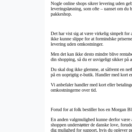
Nogle online shops sikrer levering uden geby
leveringsløsning, som ofte – uanset om du be
pakkeshop.
Det har vist sig at være virkelig simpelt f
ikke kunne slippe for at formindske priserne
levering uden omkostninger.
Men det kan ikke desto mindre blive rentabe
din shopping, så du er usvigeligt sikker på at
Du skal dog ikke glemme, at såfremt en netb
på en uoprigtig e-butik. Handler med kort er
Vi anbefaler handler med kort eller betaling
omkostningerne over tid.
Forud for at folk bestiller hos en Morgan Bl
En anden valgmulighed kunne derfor være at
shoppen understøtter de danske love, forud
dig mulighed for support, hvis du oplever p