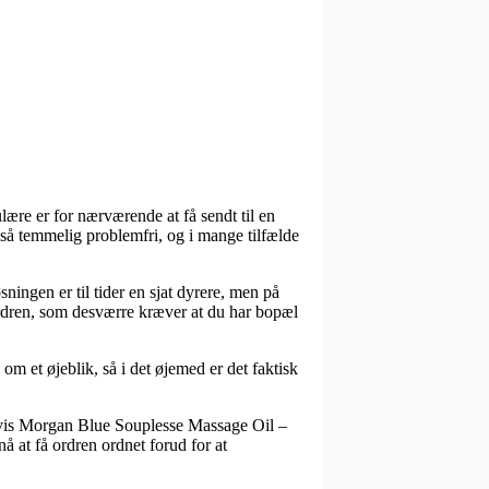
ære er for nærværende at få sendt til en
ltså temmelig problemfri, og i mange tilfælde
øsningen er til tider en sjat dyrere, men på
e ordren, som desværre kræver at du har bopæl
m et øjeblik, så i det øjemed er det faktisk
elvis Morgan Blue Souplesse Massage Oil –
nå at få ordren ordnet forud for at