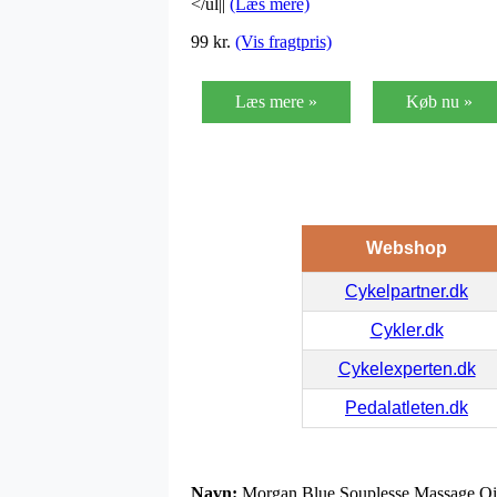
</ul||
(Læs mere)
99
kr.
(Vis fragtpris)
Læs mere »
Køb nu »
Webshop
Cykelpartner.dk
Cykler.dk
Cykelexperten.dk
Pedalatleten.dk
Navn:
Morgan Blue Souplesse Massage Oi