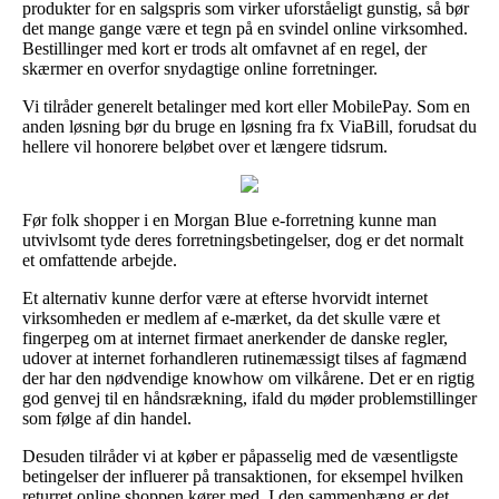
produkter for en salgspris som virker uforståeligt gunstig, så bør
det mange gange være et tegn på en svindel online virksomhed.
Bestillinger med kort er trods alt omfavnet af en regel, der
skærmer en overfor snydagtige online forretninger.
Vi tilråder generelt betalinger med kort eller MobilePay. Som en
anden løsning bør du bruge en løsning fra fx ViaBill, forudsat du
hellere vil honorere beløbet over et længere tidsrum.
Før folk shopper i en Morgan Blue e-forretning kunne man
utvivlsomt tyde deres forretningsbetingelser, dog er det normalt
et omfattende arbejde.
Et alternativ kunne derfor være at efterse hvorvidt internet
virksomheden er medlem af e-mærket, da det skulle være et
fingerpeg om at internet firmaet anerkender de danske regler,
udover at internet forhandleren rutinemæssigt tilses af fagmænd
der har den nødvendige knowhow om vilkårene. Det er en rigtig
god genvej til en håndsrækning, ifald du møder problemstillinger
som følge af din handel.
Desuden tilråder vi at køber er påpasselig med de væsentligste
betingelser der influerer på transaktionen, for eksempel hvilken
returret online shoppen kører med. I den sammenhæng er det