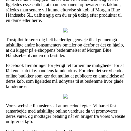
ligeledes essesentielt, at man permanent opbevarer ens faktura,
således man senere vil kunne eftervise sit køb af Morgan Blue
Håndsæbe 5L, uafhængig om du er på udkig efter produkter til
en dame eller herre.
Trustpilot forærer dig helt hæderlige genveje til at gennemgå
adskillige andre konsumenters omtaler og derfor er det en hjælp,
at du kigger på e-shoppens bedømmelser af Morgan Blue
Håndsæbe 5L inden du bestiller.
Facebook frembringer for øvrigt ret fornemme muligheder for at
få kendskab til e-handlens kundefokus. Foruden det ser vi endda
online butikker som gør det muligt at publicere en anmeldelse af
deres køb, som ligeledes må udnyttes til at bedømme hvor glade
kunderne er.
Vores website finansieres af annonceindtægter. Vi har et fast
samarbejde med adskillige online varehuse da vi promoverer
deres varer, og modtager betaling når en bruger fra vores website
udfører et køb.