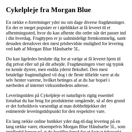
Cykelpleje fra Morgan Blue
En række e-forretninger yder nu om dage diverse fragtløsninger.
En der er meget populær er i øjeblikket at få leveret til et
afhentningssted, hvor du kan afhente din ordre når det passer ind
i din hverdag. Fragttypen er jo ualmindeligt fremkommelig, samt
desuden derudover den mest prisbevidste mulighed for levering
ved køb af Morgan Blue Håndsæbe 5L.
Du kan ligeledes beslutte dig for at vælge at få leveret hjem til
dig privat eller ud på dit arbejde. Fragtløsningen viser sig typisk
en kende dyrere, men endda yderst fleksibel. Den mest
betalelige fragtmulighed vil dog i de fleste tilfælde være at du
selv henter varerne, hvilket betinges af at du har bopæl i
nærheden af internet virksomhedens adresse.
Leveringstiden på Cykelpleje er naturligvis rigtig essentiel
forudsat du har brug for produkterne omgående, så af den grund
er det forholdsvis væsentligt at man dobbelttjekker det
estimerede leveringstidspunkt for den respektive vare.
En lang række online butikker yder dag-til-dag levering på en
lang række varer, eksempelvis Morgan Blue Håndsæbe 5L, som
imidlertid beroer på at du bestiller forud for et fastsat tidspunkt,