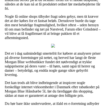
således at de kan nå at få produktet ordnet før medarbejderne får
fri.
Nogle få online shops tilbyder fragt uden gebyr, men tit kræver
det at der købes for et fastsat beløb. Derudover burde du tage
den mest betalelige fragtmulighed, hvilket oftest – uden hensyn
til om man befinder sig tæt på Næstved, Farum eller Grindsted –
vil blive at få fragtfirmaet til at bringe pakken til et
afhentningssted.
Det er i dag ualmindeligt smertefrit for købere at analysere priser
på diverse forretninger på nettet, og herved har langt de fleste
Morgan Blue webbutikker fundet det nødvendigt at trykke
salgspriserne på deres varer – til børn, samt også til herrer og
damer – betydeligt, og endda nogle gange sikre gebyrfri
levering.
Det kan trods alt blive indbringende at inspicere nogle
forskellige internet virksomheder i Danmark efter rabatkoder på
Morgan Blue Håndsæbe 5L før du færdiggør din shopping,
sådan at man er garanteret at antage den billigste pris.
Du bør bare ikke undervurdere, at ifald en e-forretning udbyder