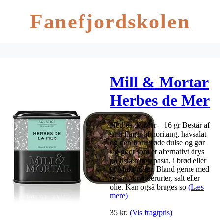
Fanefjordskolen
Mill & Mortar
Herbes de Mer
– 16 gr
Herbes de Mer – 16 gr Består af
små flager af noritang, havsalat
og den flotte røde dulse og gør
sig godt som et alternativt drys
på fiskeretter, pasta, i brød eller
til Maki-ruller. Bland gerne med
sesam, krydderurter, salt eller
olie. Kan også bruges so
(Læs
mere)
35
kr.
(Vis fragtpris)