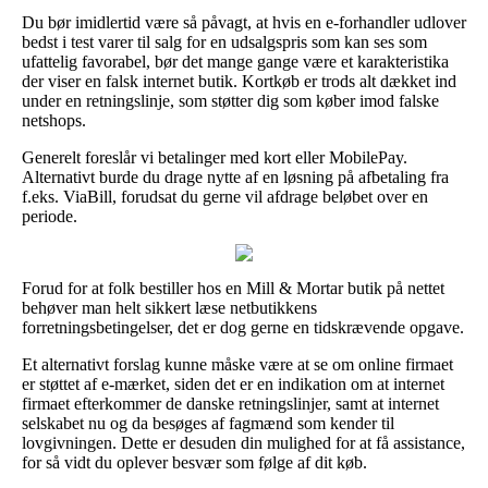
Du bør imidlertid være så påvagt, at hvis en e-forhandler udlover
bedst i test varer til salg for en udsalgspris som kan ses som
ufattelig favorabel, bør det mange gange være et karakteristika
der viser en falsk internet butik. Kortkøb er trods alt dækket ind
under en retningslinje, som støtter dig som køber imod falske
netshops.
Generelt foreslår vi betalinger med kort eller MobilePay.
Alternativt burde du drage nytte af en løsning på afbetaling fra
f.eks. ViaBill, forudsat du gerne vil afdrage beløbet over en
periode.
Forud for at folk bestiller hos en Mill & Mortar butik på nettet
behøver man helt sikkert læse netbutikkens
forretningsbetingelser, det er dog gerne en tidskrævende opgave.
Et alternativt forslag kunne måske være at se om online firmaet
er støttet af e-mærket, siden det er en indikation om at internet
firmaet efterkommer de danske retningslinjer, samt at internet
selskabet nu og da besøges af fagmænd som kender til
lovgivningen. Dette er desuden din mulighed for at få assistance,
for så vidt du oplever besvær som følge af dit køb.