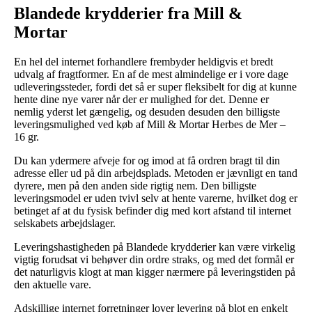
Blandede krydderier fra Mill &
Mortar
En hel del internet forhandlere frembyder heldigvis et bredt
udvalg af fragtformer. En af de mest almindelige er i vore dage
udleveringssteder, fordi det så er super fleksibelt for dig at kunne
hente dine nye varer når der er mulighed for det. Denne er
nemlig yderst let gængelig, og desuden desuden den billigste
leveringsmulighed ved køb af Mill & Mortar Herbes de Mer –
16 gr.
Du kan ydermere afveje for og imod at få ordren bragt til din
adresse eller ud på din arbejdsplads. Metoden er jævnligt en tand
dyrere, men på den anden side rigtig nem. Den billigste
leveringsmodel er uden tvivl selv at hente varerne, hvilket dog er
betinget af at du fysisk befinder dig med kort afstand til internet
selskabets arbejdslager.
Leveringshastigheden på Blandede krydderier kan være virkelig
vigtig forudsat vi behøver din ordre straks, og med det formål er
det naturligvis klogt at man kigger nærmere på leveringstiden på
den aktuelle vare.
Adskillige internet forretninger lover levering på blot en enkelt