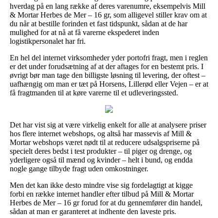
hverdag på en lang række af deres varenumre, eksempelvis Mill
& Mortar Herbes de Mer – 16 gr, som alligevel stiller krav om at
du når at bestille forinden et fast tidspunkt, sådan at de har
mulighed for at nå at få varerne ekspederet inden
logistikpersonalet har fri.
En hel del internet virksomheder yder portofri fragt, men i reglen
er det under forudsætning af at der aftages for en bestemt pris. I
øvrigt bør man tage den billigste løsning til levering, der oftest –
uafhængig om man er tæt på Horsens, Lillerød eller Vejen – er at
få fragtmanden til at køre varerne til et udleveringssted.
Det har vist sig at være virkelig enkelt for alle at analysere priser
hos flere internet webshops, og altså har massevis af Mill &
Mortar webshops været nødt til at reducere udsalgspriserne på
specielt deres bedst i test produkter – til piger og drenge, og
yderligere også til mænd og kvinder – helt i bund, og endda
nogle gange tilbyde fragt uden omkostninger.
Men det kan ikke desto mindre vise sig fordelagtigt at kigge
forbi en række internet handler efter tilbud på Mill & Mortar
Herbes de Mer – 16 gr forud for at du gennemfører din handel,
sådan at man er garanteret at indhente den laveste pris.