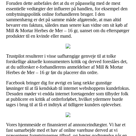
Foruden dette anbefales det at du er påpasselig med de mest
essentielle vedtægter der influerer på handlen, for eksempel den
ombytningspolitik online forhandleren bruger. I den
sammenhæng er det på samme måde afgørende, at man altid
bevarer ens faktura, således man senere kan vidne om sit køb af
Mill & Mortar Herbes de Mer – 16 gr, uanset om du efterspørger
produkter til en kvinde eller mand.
Trustpilot resulterer i visse uafhængige genveje til at tolke
forskellige aktuelle konsumenters kritik og derved foreslåes det,
at du udforsker e-forhandlerens anmeldelser af Mill & Mortar
Herbes de Mer – 16 gr før du placerer din ordre.
Facebook bringer dig for øvrigt en lang række gunstige
løsninger til at få kendskab til internet webshoppens kundefokus.
Desuden møder vi endda internet foretagender som tilbyder folk
at publicere en kritik af ordreforløbet, hvilket ydermere burde
tages i brug til at få et indtryk af tidligere kunders oplevelser.
Vores hjemmeside er finansieret af annonceindtægter. Vi har et
fast samarbejde med et hav af online varehuse derved at vi
præsenterer forretningernes tilbud, og høster godtgørelse når en