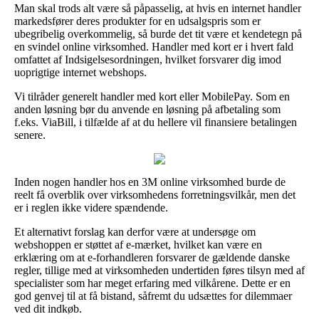
Man skal trods alt være så påpasselig, at hvis en internet handler
markedsfører deres produkter for en udsalgspris som er
ubegribelig overkommelig, så burde det tit være et kendetegn på
en svindel online virksomhed. Handler med kort er i hvert fald
omfattet af Indsigelsesordningen, hvilket forsvarer dig imod
uoprigtige internet webshops.
Vi tilråder generelt handler med kort eller MobilePay. Som en
anden løsning bør du anvende en løsning på afbetaling som
f.eks. ViaBill, i tilfælde af at du hellere vil finansiere betalingen
senere.
Inden nogen handler hos en 3M online virksomhed burde de
reelt få overblik over virksomhedens forretningsvilkår, men det
er i reglen ikke videre spændende.
Et alternativt forslag kan derfor være at undersøge om
webshoppen er støttet af e-mærket, hvilket kan være en
erklæring om at e-forhandleren forsvarer de gældende danske
regler, tillige med at virksomheden undertiden føres tilsyn med af
specialister som har meget erfaring med vilkårene. Dette er en
god genvej til at få bistand, såfremt du udsættes for dilemmaer
ved dit indkøb.