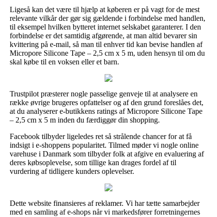
Ligeså kan det være til hjælp at køberen er på vagt for de mest
relevante vilkår der gør sig gældende i forbindelse med handlen,
til eksempel hvilken bytteret internet selskabet garanterer. I den
forbindelse er det samtidig afgørende, at man altid bevarer sin
kvittering på e-mail, så man til enhver tid kan bevise handlen af
Micropore Silicone Tape – 2,5 cm x 5 m, uden hensyn til om du
skal købe til en voksen eller et barn.
Trustpilot præsterer nogle passelige genveje til at analysere en
række øvrige brugeres opfattelser og af den grund foreslåes det,
at du analyserer e-butikkens ratings af Micropore Silicone Tape
– 2,5 cm x 5 m inden du færdiggør din shopping.
Facebook tilbyder ligeledes ret så strålende chancer for at få
indsigt i e-shoppens popularitet. Tilmed møder vi nogle online
varehuse i Danmark som tilbyder folk at afgive en evaluering af
deres købsoplevelse, som tillige kan drages fordel af til
vurdering af tidligere kunders oplevelser.
Dette website finansieres af reklamer. Vi har tætte samarbejder
med en samling af e-shops når vi markedsfører forretningernes