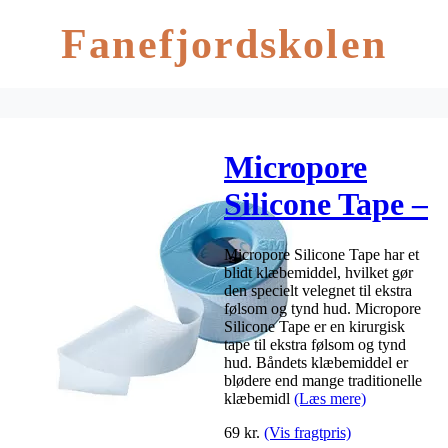
Fanefjordskolen
Micropore
Silicone Tape –
2,5 cm x 5 m
Micropore Silicone Tape har et
blidt klæbemiddel, hvilket gør
den specielt velegnet til ekstra
følsom og tynd hud. Micropore
Silicone Tape er en kirurgisk
tape til ekstra følsom og tynd
hud. Båndets klæbemiddel er
blødere end mange traditionelle
klæbemidl
(Læs mere)
69
kr.
(Vis fragtpris)