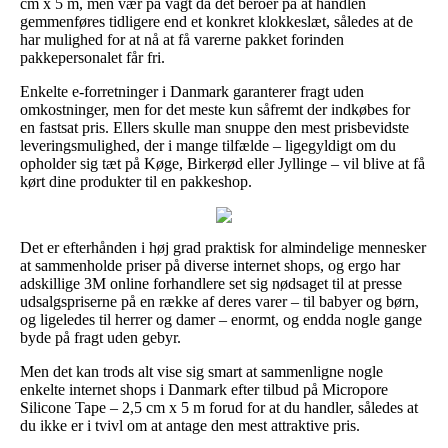
cm x 5 m, men vær på vagt da det beroer på at handlen
gemmenføres tidligere end et konkret klokkeslæt, således at de
har mulighed for at nå at få varerne pakket forinden
pakkepersonalet får fri.
Enkelte e-forretninger i Danmark garanterer fragt uden
omkostninger, men for det meste kun såfremt der indkøbes for
en fastsat pris. Ellers skulle man snuppe den mest prisbevidste
leveringsmulighed, der i mange tilfælde – ligegyldigt om du
opholder sig tæt på Køge, Birkerød eller Jyllinge – vil blive at få
kørt dine produkter til en pakkeshop.
Det er efterhånden i høj grad praktisk for almindelige mennesker
at sammenholde priser på diverse internet shops, og ergo har
adskillige 3M online forhandlere set sig nødsaget til at presse
udsalgspriserne på en række af deres varer – til babyer og børn,
og ligeledes til herrer og damer – enormt, og endda nogle gange
byde på fragt uden gebyr.
Men det kan trods alt vise sig smart at sammenligne nogle
enkelte internet shops i Danmark efter tilbud på Micropore
Silicone Tape – 2,5 cm x 5 m forud for at du handler, således at
du ikke er i tvivl om at antage den mest attraktive pris.