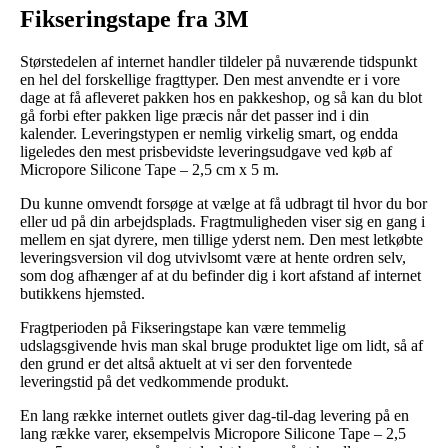
Fikseringstape fra 3M
Størstedelen af internet handler tildeler på nuværende tidspunkt
en hel del forskellige fragttyper. Den mest anvendte er i vore
dage at få afleveret pakken hos en pakkeshop, og så kan du blot
gå forbi efter pakken lige præcis når det passer ind i din
kalender. Leveringstypen er nemlig virkelig smart, og endda
ligeledes den mest prisbevidste leveringsudgave ved køb af
Micropore Silicone Tape – 2,5 cm x 5 m.
Du kunne omvendt forsøge at vælge at få udbragt til hvor du bor
eller ud på din arbejdsplads. Fragtmuligheden viser sig en gang i
mellem en sjat dyrere, men tillige yderst nem. Den mest letkøbte
leveringsversion vil dog utvivlsomt være at hente ordren selv,
som dog afhænger af at du befinder dig i kort afstand af internet
butikkens hjemsted.
Fragtperioden på Fikseringstape kan være temmelig
udslagsgivende hvis man skal bruge produktet lige om lidt, så af
den grund er det altså aktuelt at vi ser den forventede
leveringstid på det vedkommende produkt.
En lang række internet outlets giver dag-til-dag levering på en
lang række varer, eksempelvis Micropore Silicone Tape – 2,5