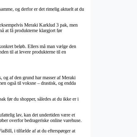
amme, og derfor er det rimelig aktuelt at du
r, eksempelvis Meraki Karklud 3 pak, men
å at få produkterne klargjort før
et konkret beløb. Ellers må man vælge den
en til at levere produkterne til en
ps, og af den grund har masser af Meraki
men også til voksne – drastisk, og endda
ak før du shopper, således at du ikke er i
attelig lav, kan det undertiden være et
køber overfor bedrageriske online varehuse.
Bill, i tilfælde af at du efterspørger at