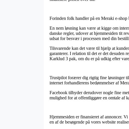
Forinden folk handler på en Meraki e-shop bø
En nem løsning kan være at kigge om interne
danske regler, udover at hjemmesiden tit rev
udsat for besvær i processen med din bestill
Tilsvarende kan det være til hjælp at kunden
garanterer. I relation til det er det desude
Karklud 3 pak, om du er på udkig efter varer
Trustpilot forærer dig rigtig fine løsninger 
internet forhandlerens bedømmelser af Mera
Facebook tilbyder derudover nogle fine meto
mulighed for at offentliggøre en omtale af kø
Hjemmesiden er finansieret af annoncer. Vi 
en af de besøgende på vores website realiser