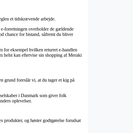
eglen et tidskrævende arbejde.
t e-forretningen overholder de gældende
god chance for bistand, såfremt du bliver
som for eksempel hvilken returret e-handlen
om helst kan eftervise sin shopping af Meraki
n grund foreslår vi, at du tager et kig på
e selskaber i Danmark som giver folk
unders oplevelser.
s produkter, og høster godtgørelse forudsat