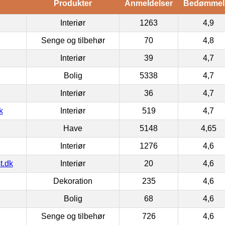
Produkter
Anmeldelser
Bedømmel
Interiør
1263
4,9
Senge og tilbehør
70
4,8
Interiør
39
4,7
Bolig
5338
4,7
Interiør
36
4,7
k
Interiør
519
4,7
Have
5148
4,65
Interiør
1276
4,6
t.dk
Interiør
20
4,6
Dekoration
235
4,6
Bolig
68
4,6
Senge og tilbehør
726
4,6