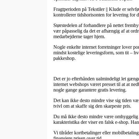
Fragtperioden på Tekstiler || Klude er selv
kontrollerer tidshorisonten for levering for
Størstedelen af forhandlere på nettet fremb
vær påpasselig da det er afhængig af at ordr
medarbejderne tager hjem.
Nogle enkelte internet forretninger lover por
mindst kostelige leveringsform, som tit – hv
pakkeshop.
Det er jo efterhånden ualmindeligt let gænge
internet webshops været presset til at at ne
nogle gange garantere gratis levering.
Det kan ikke desto mindre vise sig tiden værd
tvivl om at skaffe sig den skarpeste pris.
Du må ikke desto mindre være omhyggelig med
karakteristika der viser en falsk e-shop. H
Vi tilråder kortbetalinger eller mobilbetali
finansiere prisen over tid.