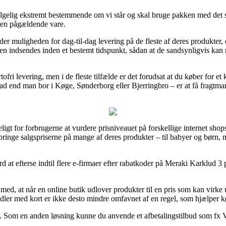
følgelig ekstremt bestemmende om vi står og skal bruge pakken med det s
 den pågældende vare.
yder muligheden for dag-til-dag levering på de fleste af deres produkte
en indsendes inden et bestemt tidspunkt, sådan at de sandsynligvis kan n
tofri levering, men i de fleste tilfælde er det forudsat at du køber for 
ad end man bor i Køge, Sønderborg eller Bjerringbro – er at få fragtmand
ligt for forbrugerne at vurdere prisniveauet på forskellige internet sho
dbringe salgspriserne på mange af deres produkter – til babyer og børn, 
 at efterse indtil flere e-firmaer efter rabatkoder på Meraki Karklud 3 p
, at når en online butik udlover produkter til en pris som kan virke uf
andler med kort er ikke desto mindre omfavnet af en regel, som hjælper 
ng. Som en anden løsning kunne du anvende et afbetalingstilbud som fx Via