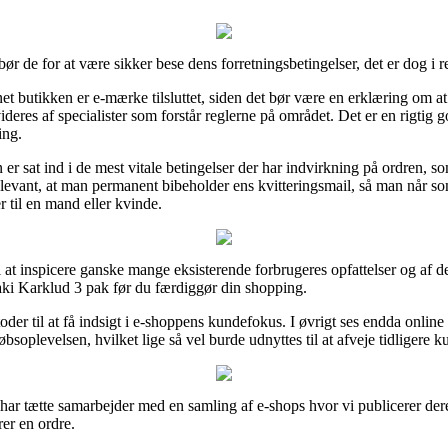
r de for at være sikker bese dens forretningsbetingelser, det er dog i r
t butikken er e-mærke tilsluttet, siden det bør være en erklæring om a
ideres af specialister som forstår reglerne på området. Det er en rigtig 
ing.
 er sat ind i de mest vitale betingelser der har indvirkning på ordren, 
n relevant, at man permanent bibeholder ens kvitteringsmail, så man når s
 til en mand eller kvinde.
til at inspicere ganske mange eksisterende forbrugeres opfattelser og af de
ki Karklud 3 pak før du færdiggør din shopping.
der til at få indsigt i e-shoppens kundefokus. I øvrigt ses endda onlin
bsoplevelsen, hvilket lige så vel burde udnyttes til at afveje tidligere k
har tætte samarbejder med en samling af e-shops hvor vi publicerer dere
er en ordre.