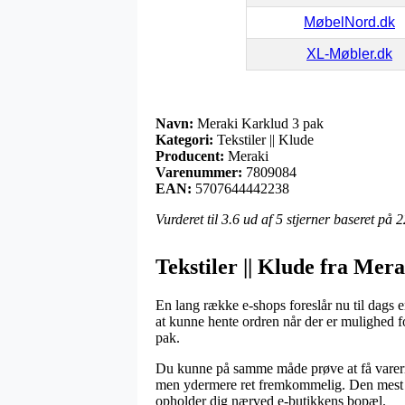
MøbelNord.dk
XL-Møbler.dk
Navn:
Meraki Karklud 3 pak
Kategori:
Tekstiler || Klude
Producent:
Meraki
Varenummer:
7809084
EAN:
5707644442238
Vurderet til
3.6
ud af 5 stjerner baseret på
2
Tekstiler || Klude fra Mera
En lang række e-shops foreslår nu til dags en 
at kunne hente ordren når der er mulighed f
pak.
Du kunne på samme måde prøve at få varerne s
men ydermere ret fremkommelig. Den mest pri
opholder dig nærved e-butikkens bopæl.