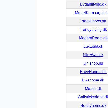
Bydahlliving.dk
MøbelKompagniet.
Plantetorvet.dk
TrendyLiving.dk
ModernRoom.dk
LuxLight.dk
NiceWall.dk
Unishop.nu
HaveHandel.dk
Likehome.dk
Møbler.dk
Wallstickerland.d
Nordlyhome.dk