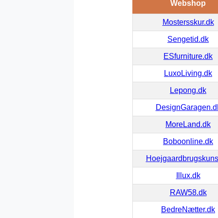
Webshop
Mostersskur.dk
Sengetid.dk
ESfurniture.dk
LuxoLiving.dk
Lepong.dk
DesignGaragen.d
MoreLand.dk
Boboonline.dk
Hoejgaardbrugskuns
Illux.dk
RAW58.dk
BedreNætter.dk