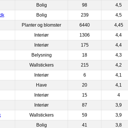
Bolig
98
4,5
dk
Bolig
239
4,5
Planter og blomster
6440
4,45
Interiør
1306
4,4
Interiør
175
4,4
Belysning
18
4,3
Wallstickers
215
4,2
Interiør
6
4,1
Have
20
4,1
Interiør
15
4
Interiør
87
3,9
k
Wallstickers
59
3,9
Bolig
41
3,8