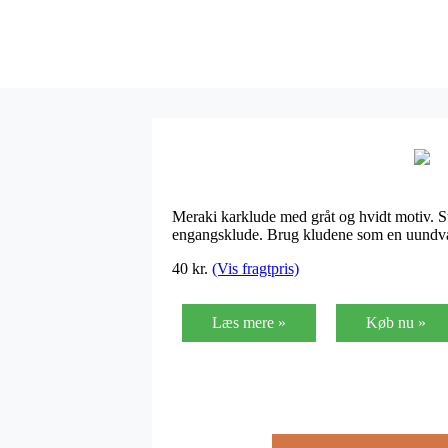
Meraki karklude med gråt og hvidt motiv. St
engangsklude. Brug kludene som en uundvær
40
kr.
(Vis fragtpris)
Læs mere »
Køb nu »