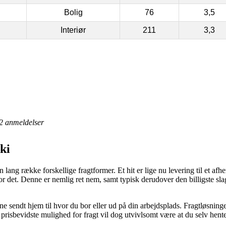
Bolig
76
3,5
Interiør
211
3,3
2
anmeldelser
ki
lang række forskellige fragtformer. Et hit er lige nu levering til et afhe
or det. Denne er nemlig ret nem, samt typisk derudover den billigste sl
endt hjem til hvor du bor eller ud på din arbejdsplads. Fragtløsningen e
sbevidste mulighed for fragt vil dog utvivlsomt være at du selv henter 