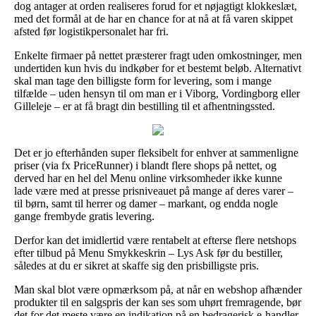
dog antager at orden realiseres forud for et nøjagtigt klokkeslæt,
med det formål at de har en chance for at nå at få varen skippet
afsted før logistikpersonalet har fri.
Enkelte firmaer på nettet præsterer fragt uden omkostninger, men
undertiden kun hvis du indkøber for et bestemt beløb. Alternativt
skal man tage den billigste form for levering, som i mange
tilfælde – uden hensyn til om man er i Viborg, Vordingborg eller
Gilleleje – er at få bragt din bestilling til et afhentningssted.
Det er jo efterhånden super fleksibelt for enhver at sammenligne
priser (via fx PriceRunner) i blandt flere shops på nettet, og
derved har en hel del Menu online virksomheder ikke kunne
lade være med at presse prisniveauet på mange af deres varer –
til børn, samt til herrer og damer – markant, og endda nogle
gange frembyde gratis levering.
Derfor kan det imidlertid være rentabelt at efterse flere netshops
efter tilbud på Menu Smykkeskrin – Lys Ask før du bestiller,
således at du er sikret at skaffe sig den prisbilligste pris.
Man skal blot være opmærksom på, at når en webshop afhænder
produkter til en salgspris der kan ses som uhørt fremragende, bør
det for det meste være en indikation på en bedragerisk e-handler.