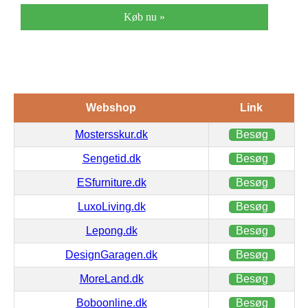
Køb nu »
Webshop
Link
Mostersskur.dk
Besøg
Sengetid.dk
Besøg
ESfurniture.dk
Besøg
LuxoLiving.dk
Besøg
Lepong.dk
Besøg
DesignGaragen.dk
Besøg
MoreLand.dk
Besøg
Boboonline.dk
Besøg