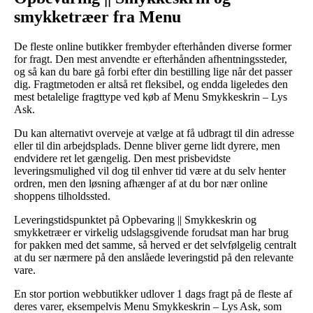
smykketræer fra Menu
De fleste online butikker frembyder efterhånden diverse former
for fragt. Den mest anvendte er efterhånden afhentningssteder,
og så kan du bare gå forbi efter din bestilling lige når det passer
dig. Fragtmetoden er altså ret fleksibel, og endda ligeledes den
mest betalelige fragttype ved køb af Menu Smykkeskrin – Lys
Ask.
Du kan alternativt overveje at vælge at få udbragt til din adresse
eller til din arbejdsplads. Denne bliver gerne lidt dyrere, men
endvidere ret let gængelig. Den mest prisbevidste
leveringsmulighed vil dog til enhver tid være at du selv henter
ordren, men den løsning afhænger af at du bor nær online
shoppens tilholdssted.
Leveringstidspunktet på Opbevaring || Smykkeskrin og
smykketræer er virkelig udslagsgivende forudsat man har brug
for pakken med det samme, så herved er det selvfølgelig centralt
at du ser nærmere på den anslåede leveringstid på den relevante
vare.
En stor portion webbutikker udlover 1 dags fragt på de fleste af
deres varer, eksempelvis Menu Smykkeskrin – Lys Ask, som