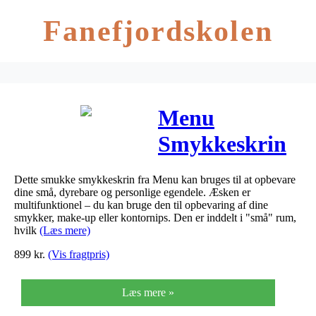
Fanefjordskolen
Menu
Smykkeskrin
– Lys Ask
Dette smukke smykkeskrin fra Menu kan bruges til at opbevare
dine små, dyrebare og personlige egendele. Æsken er
multifunktionel – du kan bruge den til opbevaring af dine
smykker, make-up eller kontornips. Den er inddelt i "små" rum,
hvilk
(Læs mere)
899
kr.
(Vis fragtpris)
Læs mere »