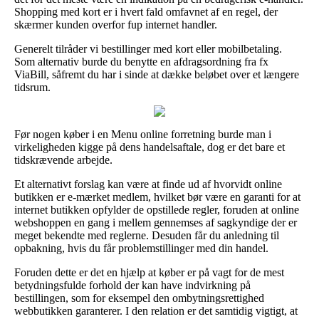
Shopping med kort er i hvert fald omfavnet af en regel, der
skærmer kunden overfor fup internet handler.
Generelt tilråder vi bestillinger med kort eller mobilbetaling.
Som alternativ burde du benytte en afdragsordning fra fx
ViaBill, såfremt du har i sinde at dække beløbet over et længere
tidsrum.
Før nogen køber i en Menu online forretning burde man i
virkeligheden kigge på dens handelsaftale, dog er det bare et
tidskrævende arbejde.
Et alternativt forslag kan være at finde ud af hvorvidt online
butikken er e-mærket medlem, hvilket bør være en garanti for at
internet butikken opfylder de opstillede regler, foruden at online
webshoppen en gang i mellem gennemses af sagkyndige der er
meget bekendte med reglerne. Desuden får du anledning til
opbakning, hvis du får problemstillinger med din handel.
Foruden dette er det en hjælp at køber er på vagt for de mest
betydningsfulde forhold der kan have indvirkning på
bestillingen, som for eksempel den ombytningsrettighed
webbutikken garanterer. I den relation er det samtidig vigtigt, at