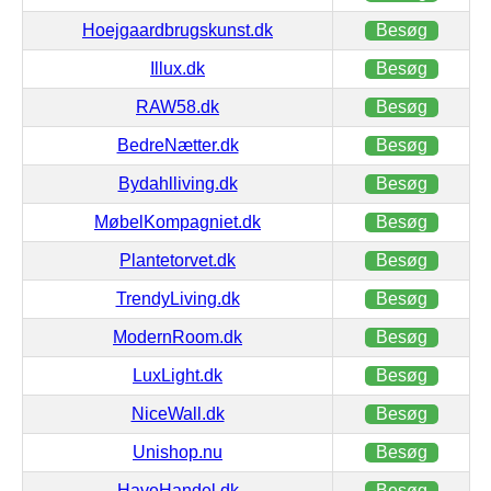
Hoejgaardbrugskunst.dk
Besøg
Illux.dk
Besøg
RAW58.dk
Besøg
BedreNætter.dk
Besøg
Bydahlliving.dk
Besøg
MøbelKompagniet.dk
Besøg
Plantetorvet.dk
Besøg
TrendyLiving.dk
Besøg
ModernRoom.dk
Besøg
LuxLight.dk
Besøg
NiceWall.dk
Besøg
Unishop.nu
Besøg
HaveHandel.dk
Besøg