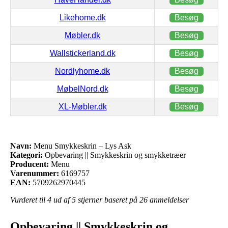
Likehome.dk
Besøg
Møbler.dk
Besøg
Wallstickerland.dk
Besøg
Nordlyhome.dk
Besøg
MøbelNord.dk
Besøg
XL-Møbler.dk
Besøg
Navn:
Menu Smykkeskrin – Lys Ask
Kategori:
Opbevaring || Smykkeskrin og smykketræer
Producent:
Menu
Varenummer:
6169757
EAN:
5709262970445
Vurderet til
4
ud af 5 stjerner baseret på
26
anmeldelser
Opbevaring || Smykkeskrin og