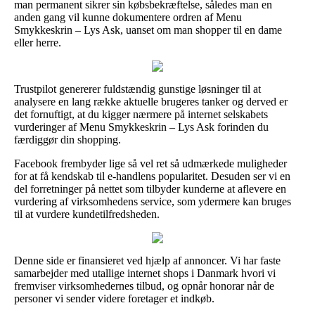
man permanent sikrer sin købsbekræftelse, således man en
anden gang vil kunne dokumentere ordren af Menu
Smykkeskrin – Lys Ask, uanset om man shopper til en dame
eller herre.
Trustpilot genererer fuldstændig gunstige løsninger til at
analysere en lang række aktuelle brugeres tanker og derved er
det fornuftigt, at du kigger nærmere på internet selskabets
vurderinger af Menu Smykkeskrin – Lys Ask forinden du
færdiggør din shopping.
Facebook frembyder lige så vel ret så udmærkede muligheder
for at få kendskab til e-handlens popularitet. Desuden ser vi en
del forretninger på nettet som tilbyder kunderne at aflevere en
vurdering af virksomhedens service, som ydermere kan bruges
til at vurdere kundetilfredsheden.
Denne side er finansieret ved hjælp af annoncer. Vi har faste
samarbejder med utallige internet shops i Danmark hvori vi
fremviser virksomhedernes tilbud, og opnår honorar når de
personer vi sender videre foretager et indkøb.