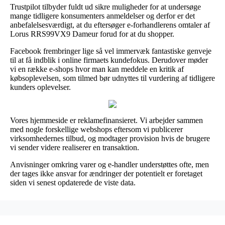
Trustpilot tilbyder fuldt ud sikre muligheder for at undersøge
mange tidligere konsumenters anmeldelser og derfor er det
anbefalelsesværdigt, at du eftersøger e-forhandlerens omtaler af
Lorus RRS99VX9 Dameur forud for at du shopper.
Facebook frembringer lige så vel immervæk fantastiske genveje
til at få indblik i online firmaets kundefokus. Derudover møder
vi en række e-shops hvor man kan meddele en kritik af
købsoplevelsen, som tilmed bør udnyttes til vurdering af tidligere
kunders oplevelser.
Vores hjemmeside er reklamefinansieret. Vi arbejder sammen
med nogle forskellige webshops eftersom vi publicerer
virksomhedernes tilbud, og modtager provision hvis de brugere
vi sender videre realiserer en transaktion.
Anvisninger omkring varer og e-handler understøttes ofte, men
der tages ikke ansvar for ændringer der potentielt er foretaget
siden vi senest opdaterede de viste data.