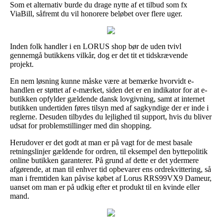
Som et alternativ burde du drage nytte af et tilbud som fx
ViaBill, såfremt du vil honorere beløbet over flere uger.
Inden folk handler i en LORUS shop bør de uden tvivl
gennemgå butikkens vilkår, dog er det tit et tidskrævende
projekt.
En nem løsning kunne måske være at bemærke hvorvidt e-
handlen er støttet af e-mærket, siden det er en indikator for at e-
butikken opfylder gældende dansk lovgivning, samt at internet
butikken undertiden føres tilsyn med af sagkyndige der er inde i
reglerne. Desuden tilbydes du lejlighed til support, hvis du bliver
udsat for problemstillinger med din shopping.
Herudover er det godt at man er på vagt for de mest basale
retningslinjer gældende for ordren, til eksempel den byttepolitik
online butikken garanterer. På grund af dette er det ydermere
afgørende, at man til enhver tid opbevarer ens ordrekvittering, så
man i fremtiden kan påvise købet af Lorus RRS99VX9 Dameur,
uanset om man er på udkig efter et produkt til en kvinde eller
mand.