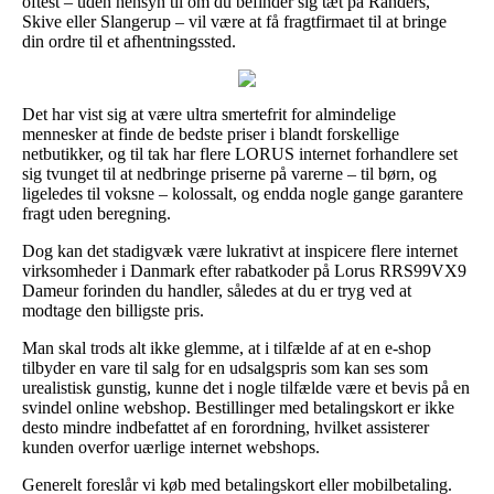
oftest – uden hensyn til om du befinder sig tæt på Randers,
Skive eller Slangerup – vil være at få fragtfirmaet til at bringe
din ordre til et afhentningssted.
Det har vist sig at være ultra smertefrit for almindelige
mennesker at finde de bedste priser i blandt forskellige
netbutikker, og til tak har flere LORUS internet forhandlere set
sig tvunget til at nedbringe priserne på varerne – til børn, og
ligeledes til voksne – kolossalt, og endda nogle gange garantere
fragt uden beregning.
Dog kan det stadigvæk være lukrativt at inspicere flere internet
virksomheder i Danmark efter rabatkoder på Lorus RRS99VX9
Dameur forinden du handler, således at du er tryg ved at
modtage den billigste pris.
Man skal trods alt ikke glemme, at i tilfælde af at en e-shop
tilbyder en vare til salg for en udsalgspris som kan ses som
urealistisk gunstig, kunne det i nogle tilfælde være et bevis på en
svindel online webshop. Bestillinger med betalingskort er ikke
desto mindre indbefattet af en forordning, hvilket assisterer
kunden overfor uærlige internet webshops.
Generelt foreslår vi køb med betalingskort eller mobilbetaling.