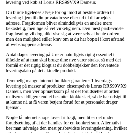
levering ved køb af Lorus RRS99VX9 Dameur.
Du burde ligeledes afveje for og imod at bestille ordren til
levering hjem til din privatadresse eller ud til dit arbejdes
adresse. Fragtformen bliver almindeligvis en anelse mere
bekostelig, men lige så vel virkelig nem. Den mest prisbevidste
fragtløsning vil dog altid vise sig at være selv at hente ordren,
men den mulighed stiller krav om at du har bopæl i kort afstand
af webshoppens adresse.
Antal dages levering på Ure er naturligvis rigtig essentiel i
tilfælde af at man skal bruge dine nye varer straks, så med det
formål er det rigtig klogt at du dobbelttjekker den forventede
leveringsdato på det aktuelle produkt.
Temmelig mange internet butikker garanterer 1 hverdags
levering på masser af produkter, eksempelvis Lorus RRS99VX9
Dameur, men vær opmærksom på at det forudsætter at orden
realiseres tidligere end et besluttet klokkeslæt, så de har udsigt til
at kunne nå at få varen betjent forud for at personalet drager
hjemad.
Nogle få internet shops lover fri fragt, men tit er det under
forudsætning af at der handles for en konkret sum. Alternativt
bør man udvælge den mest prisbevidste leveringsløsning, hvilket