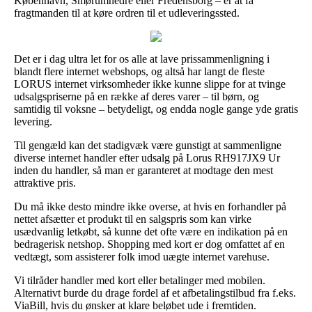
København, Smørumnedre eller Fredensborg – er at få
fragtmanden til at køre ordren til et udleveringssted.
Det er i dag ultra let for os alle at lave prissammenligning i
blandt flere internet webshops, og altså har langt de fleste
LORUS internet virksomheder ikke kunne slippe for at tvinge
udsalgspriserne på en række af deres varer – til børn, og
samtidig til voksne – betydeligt, og endda nogle gange yde gratis
levering.
Til gengæld kan det stadigvæk være gunstigt at sammenligne
diverse internet handler efter udsalg på Lorus RH917JX9 Ur
inden du handler, så man er garanteret at modtage den mest
attraktive pris.
Du må ikke desto mindre ikke overse, at hvis en forhandler på
nettet afsætter et produkt til en salgspris som kan virke
usædvanlig letkøbt, så kunne det ofte være en indikation på en
bedragerisk netshop. Shopping med kort er dog omfattet af en
vedtægt, som assisterer folk imod uægte internet varehuse.
Vi tilråder handler med kort eller betalinger med mobilen.
Alternativt burde du drage fordel af et afbetalingstilbud fra f.eks.
ViaBill, hvis du ønsker at klare beløbet ude i fremtiden.