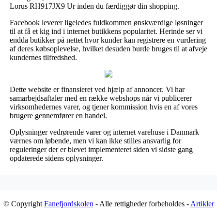
Lorus RH917JX9 Ur inden du færdiggør din shopping.
Facebook leverer ligeledes fuldkommen ønskværdige løsninger
til at få et kig ind i internet butikkens popularitet. Herinde ser vi
endda butikker på nettet hvor kunder kan registrere en vurdering
af deres købsoplevelse, hvilket desuden burde bruges til at afveje
kundernes tilfredshed.
Dette website er finansieret ved hjælp af annoncer. Vi har
samarbejdsaftaler med en række webshops når vi publicerer
virksomhedernes varer, og tjener kommission hvis en af vores
brugere gennemfører en handel.
Oplysninger vedrørende varer og internet varehuse i Danmark
værnes om løbende, men vi kan ikke stilles ansvarlig for
reguleringer der er blevet implementeret siden vi sidste gang
opdaterede sidens oplysninger.
© Copyright
Fanefjordskolen
- Alle rettigheder forbeholdes -
Artikler