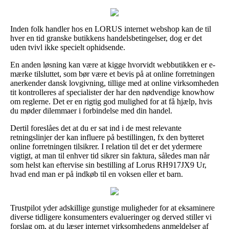
Inden folk handler hos en LORUS internet webshop kan de til
hver en tid granske butikkens handelsbetingelser, dog er det
uden tvivl ikke specielt ophidsende.
En anden løsning kan være at kigge hvorvidt webbutikken er e-
mærke tilsluttet, som bør være et bevis på at online forretningen
anerkender dansk lovgivning, tillige med at online virksomheden
tit kontrolleres af specialister der har den nødvendige knowhow
om reglerne. Det er en rigtig god mulighed for at få hjælp, hvis
du møder dilemmaer i forbindelse med din handel.
Dertil foreslåes det at du er sat ind i de mest relevante
retningslinjer der kan influere på bestillingen, fx den bytteret
online forretningen tilsikrer. I relation til det er det ydermere
vigtigt, at man til enhver tid sikrer sin faktura, således man når
som helst kan eftervise sin bestilling af Lorus RH917JX9 Ur,
hvad end man er på indkøb til en voksen eller et barn.
Trustpilot yder adskillige gunstige muligheder for at eksaminere
diverse tidligere konsumenters evalueringer og derved stiller vi
forslag om, at du læser internet virksomhedens anmeldelser af