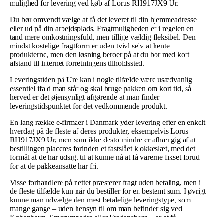
mulighed for levering ved køb af Lorus RH917JX9 Ur.
Du bør omvendt vælge at få det leveret til din hjemmeadresse
eller ud på din arbejdsplads. Fragtmuligheden er i regelen en
tand mere omkostningsfuld, men tillige vældig fleksibel. Den
mindst kostelige fragtform er uden tvivl selv at hente
produkterne, men den løsning beroer på at du bor med kort
afstand til internet forretningens tilholdssted.
Leveringstiden på Ure kan i nogle tilfælde være usædvanlig
essentiel ifald man står og skal bruge pakken om kort tid, så
herved er det øjensynligt afgørende at man finder
leveringstidspunktet for det vedkommende produkt.
En lang række e-firmaer i Danmark yder levering efter en enkelt
hverdag på de fleste af deres produkter, eksempelvis Lorus
RH917JX9 Ur, men som ikke desto mindre er afhængig af at
bestillingen placeres forinden et fastslået klokkeslæt, med det
formål at de har udsigt til at kunne nå at få varerne fikset forud
for at de pakkeansatte har fri.
Visse forhandlere på nettet præsterer fragt uden betaling, men i
de fleste tilfælde kun når du bestiller for en bestemt sum. I øvrigt
kunne man udvælge den mest betalelige leveringstype, som
mange gange – uden hensyn til om man befinder sig ved