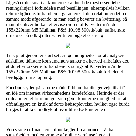
Ligeså er det smart at kunden er sat ind i de mest essentielle
retningslinjer i forbindelse med bestillingen, eksempelvis hvilken
returrettighed e-forhandleren garanterer. I den relation er det på
samme måde afgørende, at man stadig bevarer sin kvittering, så
man til enhver tid kan eftervise ordren af Kuverter m/rude
155x220mm M5 Mailman P&S 10198 500stk/pak, uafhængig
om du er på udkig efter varer til en pige eller dreng.
Trustpilot genererer stort set ærlige muligheder for at analysere
adskillige tidligere konsumenters tanker og herved anbefales det,
at du efterforsker e-forhandlerens ratings af Kuverter m/rude
155x220mm M5 Mailman P&S 10198 500stk/pak forinden du
færdiggør din shopping.
Facebook yder på samme måde fuldt ud habile genveje til at få
en idé om internet virksomhedens kundefokus. Herinde er der
endda internet forretninger som giver kunderne mulighed for at
offentliggøre en kritik af deres købsoplevelse, hvilket også burde
bruges til at få et indtryk af hvor tilfredse kunderne er.
Vores side er finansieret af indtægter fra annoncer. Vi har
samarbejder med en gruppe af online varehuse hvor vi