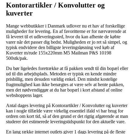
Kontorartikler / Konvolutter og
kuverter
Mange webbutikker i Danmark udlover nu et hav af forskellige
muligheder for levering. En af favoritterne er for nærværende at
få leveret til et udleveringssted, hvor du kan afhente de købte
varer når det passer dig bedst. Muligheden er jo ret så simpel, og
typisk endvidere den billigste leveringsløsning ved køb af
Kuverter m/rude 155x220mm M5 Mailman P&S 10198
500stk/pak.
Du bør ligeledes foretrække at få pakken sendt til din bopæl eller
ud til din arbejdsplads. Metoden er typisk en kende mindre
prisbillig, men desuden vældig enkel. Den mindst kostelige
fragtmulighed kan ikke benægtes at være selv at hente pakken,
men det nødvendiggør at du har bopæl i kort afstand af online
webshoppens lager.
Antal dages levering på Kontorartikler / Konvolutter og kuverter
kan i nogle tilfælde være virkelig essentiel ifald vi har brug for
ordren om kort tid, så af den grund er det rigtig afgørende at man
studerer det estimerede leveringstidspunkt for den aktuelle vare.
En lang række internet outlets giver 1 dags levering på de fleste