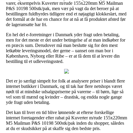
varer, eksempelvis Kuverter m/rude 155x220mm M5 Mailman
P&S 10198 500stk/pak, men vær på vagt da det beroer på at
bestillingen fuldbyrdes tidligere end et nøjagtigt klokkeslæt, med
det formål at de har en chance for at nå at få produktet afsted før
de lageransatte har fri.
En hel del e-forretninger i Danmark yder fragt uden betaling,
men for det meste er det under betingelse af at man indkøber for
en præcis sum. Derudover må man beslutte sig for den mest
letkøbte leveringsmodel, der gerne – uanset om man bor i
København, Nyborg eller Ribe – er at få dem til at levere din
bestilling til et udleveringssted.
Det er jo særligt simpelt for folk at analysere priser i blandt flere
internet butikker i Danmark, og til tak har flere netshops været
nødt til at mindske udsalgspriserne på varerne – til børn, lige så
vel som til mænd og kvinder – drastisk, og endda nogle gange
yde fragt uden betaling.
Det kan til hver en tid blive lønnende at efterse forskellige
internet foretagender efter rabat på Kuverter m/rude 155x220mm
M5 Mailman P&S 10198 500stk/pak inden du shopper, således
at du er skudsikker på at skaffe sig den bedste pris.