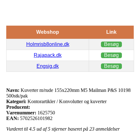
Webshop
Link
Holmrisb8online.dk
Besøg
Rajapack.dk
Besøg
Engsig.dk
Besøg
Navn:
Kuverter m/rude 155x220mm M5 Mailman P&S 10198
500stk/pak
Kategori:
Kontorartikler / Konvolutter og kuverter
Producent:
Varenummer:
1625750
EAN:
5702526101982
Vurderet til
4.5
ud af 5 stjerner baseret på
23
anmeldelser