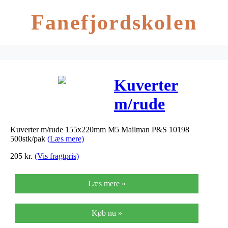
Fanefjordskolen
Kuverter
m/rude
155x220mm
Kuverter m/rude 155x220mm M5 Mailman P&S 10198
M5 Mailman
500stk/pak
(Læs mere)
P&S 10198
205
kr.
(Vis fragtpris)
500stk/pak
Læs mere »
Køb nu »