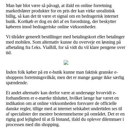
Man bør blot være så påvagt, at ifald en online forretning
markedsfører produkter for en pris der kan virke urealistisk
billig, så kan det tit være et signal om en bedragerisk internet
butik. Kortkøb er dog en del af en forordning, der beskytter
køberen imod bedrageriske online virksomheder.
Vi tilråder generelt bestillinger med betalingskort eller betalinger
med mobilen. Som alternativ kunne du overveje en løsning på
afbetaling fra f.eks. ViaBill, for så vidt du vil klare pengene over
tid.
Inden folk køber på en e-butik kunne man faktisk granske e-
shoppens forretningsvilkår, men det er mange gange ikke særlig
spændende.
Et andet alternativ kan derfor være at undersøge hvorvidt e-
forhandleren er e-mærke tilsluttet, hvilket længe har været en
indikation om at online virksomheden forsvarer de officielle
danske regler, tillige med at internet selskabet undertiden ses til
af specialister der mestrer bestemmelserne på området. Det er en
rigtig god lejlighed til at få bistand, ifald du oplever dilemmaer i
processen med din shopping.