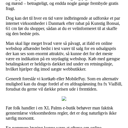
og mænd – betragteligt, og endda nogle gange frembyde gratis
fragt.
Dog kan det til hver en tid være indbringende at udforske et par
internet virksomheder i Danmark efter rabat på Kunstig Bonsai,
61 cm før du shopper, sådan at du er velinformeret til at skaffe
sig den bedste pris.
Man skal lige meget hvad være så påvagt, at ifald en online
webshop afhænder bedst i test varer til salg for en udsalgspris
der kan ses som enormt attraktiv, så kunne det for det meste
være en indikation på en snydagtig webshop. Køb med gængse
betalingskort er heldigvis dækket ind under en retningslinje,
hvilket hjælper dig imod uægte webbutikker.
Generelt foreslår vi kortkøb eller MobilePay. Som en alternativ
mulighed kan du drage fordel af en afdragsløsning fra fx ViaBill,
forudsat du gerne vil dække prisen ude i fremtiden.
Før folk handler i en XL Palms e-butik behøver man faktisk
gennemlæse virksomhedens regler, det er dog naturligvis ikke
særlig morsomt.
En nemmere løsning kunne være at efterse om online