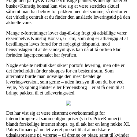
Fragttiden på Lys & Deko>Kunstige planter>Kunstige træer &
buske>Kunstig bonsai kan vise sig at være særdeles aktuel
såfremt man har behov for pakken med det samme, så derfor er
det virkelig centralt at du finder den anslåede leveringstid på den
aktuelle vare.
Mange e-forretninger lover dag-til-dag fragt på adskillige varer,
eksempelvis Kunstig Bonsai, 61 cm, som dog er afhængig af at
bestillingen laves forud for et nøjagtigt tidspunkt, med
hensynstagen til at de sandsynligvis kan nå at få ordren klar
forinden lagerpersonalet har fyraften.
Nogle enkelte netbutikker sikrer portofri levering, men ofte er
det forbeholdt når der shoppes for en bestemt sum. Som
alternativ burde man udvælge den mest betalelige
leveringsversion, som gerne – uden hensyn til om du bor ved
Vejle, Nykøbing Falster eller Fredensborg – er at få dem til at
bringe pakken til et udleveringssted.
Det har vist sig at være ekstremt overkommeligt for
internetbrugere at sammenligne priser (via fx PriceRunner) i
blandt forskellige internet shops, og til tak har en lang række XL
Palms firmaer på nettet været presset til at at nedskære
udsalgspriserne på varerne – til drenge og piger, samt til kvinder