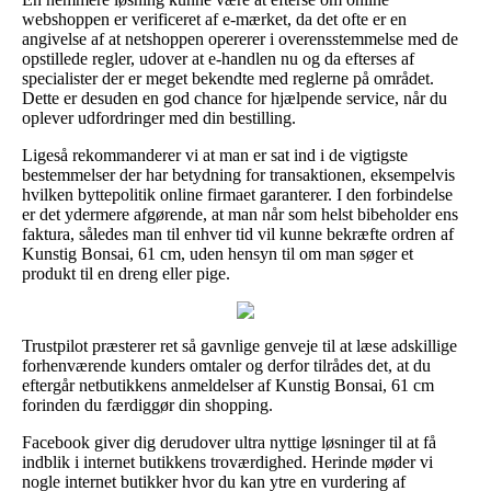
webshoppen er verificeret af e-mærket, da det ofte er en
angivelse af at netshoppen opererer i overensstemmelse med de
opstillede regler, udover at e-handlen nu og da efterses af
specialister der er meget bekendte med reglerne på området.
Dette er desuden en god chance for hjælpende service, når du
oplever udfordringer med din bestilling.
Ligeså rekommanderer vi at man er sat ind i de vigtigste
bestemmelser der har betydning for transaktionen, eksempelvis
hvilken byttepolitik online firmaet garanterer. I den forbindelse
er det ydermere afgørende, at man når som helst bibeholder ens
faktura, således man til enhver tid vil kunne bekræfte ordren af
Kunstig Bonsai, 61 cm, uden hensyn til om man søger et
produkt til en dreng eller pige.
Trustpilot præsterer ret så gavnlige genveje til at læse adskillige
forhenværende kunders omtaler og derfor tilrådes det, at du
eftergår netbutikkens anmeldelser af Kunstig Bonsai, 61 cm
forinden du færdiggør din shopping.
Facebook giver dig derudover ultra nyttige løsninger til at få
indblik i internet butikkens troværdighed. Herinde møder vi
nogle internet butikker hvor du kan ytre en vurdering af