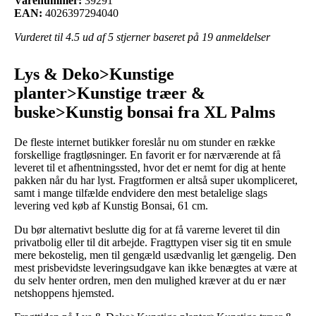
Varenummer:
39291
EAN:
4026397294040
Vurderet til
4.5
ud af 5 stjerner baseret på
19
anmeldelser
Lys & Deko>Kunstige
planter>Kunstige træer &
buske>Kunstig bonsai fra XL Palms
De fleste internet butikker foreslår nu om stunder en række
forskellige fragtløsninger. En favorit er for nærværende at få
leveret til et afhentningssted, hvor det er nemt for dig at hente
pakken når du har lyst. Fragtformen er altså super ukompliceret,
samt i mange tilfælde endvidere den mest betalelige slags
levering ved køb af Kunstig Bonsai, 61 cm.
Du bør alternativt beslutte dig for at få varerne leveret til din
privatbolig eller til dit arbejde. Fragttypen viser sig tit en smule
mere bekostelig, men til gengæld usædvanlig let gængelig. Den
mest prisbevidste leveringsudgave kan ikke benægtes at være at
du selv henter ordren, men den mulighed kræver at du er nær
netshoppens hjemsted.