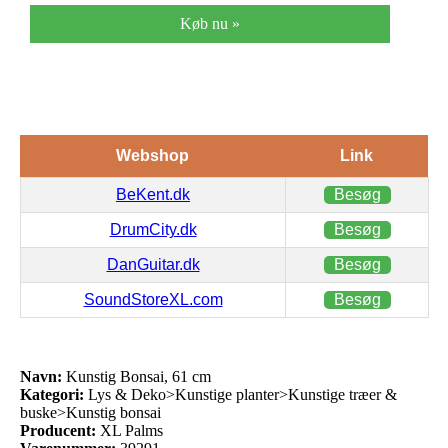
Køb nu »
Webshop
Link
BeKent.dk
Besøg
DrumCity.dk
Besøg
DanGuitar.dk
Besøg
SoundStoreXL.com
Besøg
Navn:
Kunstig Bonsai, 61 cm
Kategori:
Lys & Deko>Kunstige planter>Kunstige træer &
buske>Kunstig bonsai
Producent:
XL Palms