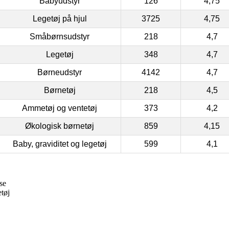
Babyudstyr
126
4,75
Legetøj på hjul
3725
4,75
Småbørnsudstyr
218
4,7
Legetøj
348
4,7
Børneudstyr
4142
4,7
Børnetøj
218
4,5
Ammetøj og ventetøj
373
4,2
Økologisk børnetøj
859
4,15
Baby, graviditet og legetøj
599
4,1
se
tøj