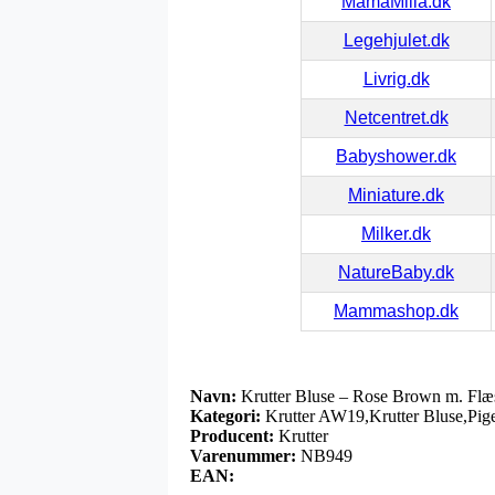
MamaMilla.dk
Legehjulet.dk
Livrig.dk
Netcentret.dk
Babyshower.dk
Miniature.dk
Milker.dk
NatureBaby.dk
Mammashop.dk
Navn:
Krutter Bluse – Rose Brown m. Flæ
Kategori:
Krutter AW19,Krutter Bluse,Pige
Producent:
Krutter
Varenummer:
NB949
EAN: