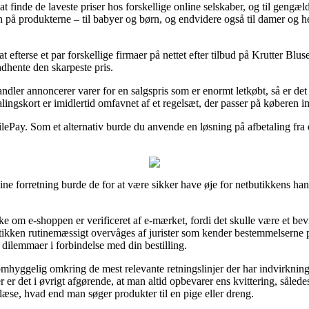
at finde de laveste priser hos forskellige online selskaber, og til gengæ
på produkterne – til babyer og børn, og endvidere også til damer og h
 at efterse et par forskellige firmaer på nettet efter tilbud på Krutter 
ndhente den skarpeste pris.
andler annoncerer varer for en salgspris som er enormt letkøbt, så er det
ngskort er imidlertid omfavnet af et regelsæt, der passer på køberen im
lePay. Som et alternativ burde du anvende en løsning på afbetaling fra e
ne forretning burde de for at være sikker have øje for netbutikkens hand
om e-shoppen er verificeret af e-mærket, fordi det skulle være et bevi
utikken rutinemæssigt overvåges af jurister som kender bestemmelserne
or dilemmaer i forbindelse med din bestilling.
omhyggelig omkring de mest relevante retningslinjer der har indvirkning
r er det i øvrigt afgørende, at man altid opbevarer ens kvittering, sål
æse, hvad end man søger produkter til en pige eller dreng.