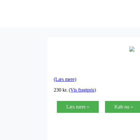
(Læs mere)
230
kr.
(Vis fragtpris)
Læs mere »
Køb nu »