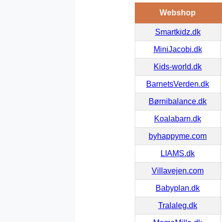
Webshop
Smartkidz.dk
MiniJacobi.dk
Kids-world.dk
BarnetsVerden.dk
Børnibalance.dk
Koalabarn.dk
byhappyme.com
LIAMS.dk
Villavejen.com
Babyplan.dk
Tralaleg.dk