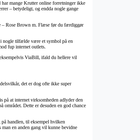
ld har mange Krutter online forretninger ikke
errer – betydeligt, og endda nogle gange
Bluse – Rose Brown m. Flæse før du færdiggør
 i nogle tilfælde være et symbol på en
od fup internet outlets.
ksempelvis ViaBill, ifald du hellere vil
elsvilkår, det er dog ofte ikke super
s på at internet virksomheden adlyder den
 på området. Dette er desuden en god chance
 på handlen, til eksempel hvilken
edes man en anden gang vil kunne bevidne