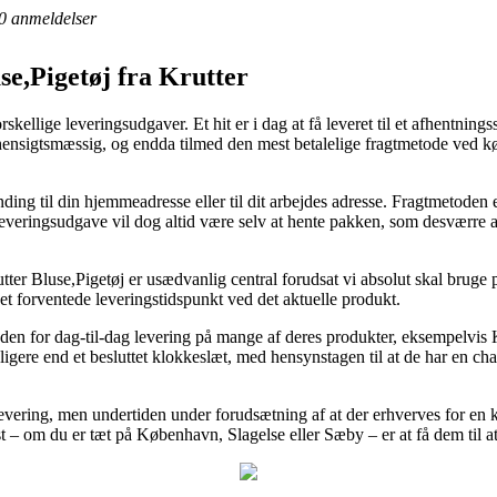
0
anmeldelser
e,Pigetøj fra Krutter
skellige leveringsudgaver. Et hit er i dag at få leveret til et afhentning
g hensigtsmæssig, og endda tilmed den mest betalelige fragtmetode ved 
ing til din hjemmeadresse eller til dit arbejdes adresse. Fragtmetoden e
 leveringsudgave vil dog altid være selv at hente pakken, som desværre
er Bluse,Pigetøj er usædvanlig central forudsat vi absolut skal bruge 
det forventede leveringstidspunkt ved det aktuelle produkt.
en for dag-til-dag levering på mange af deres produkter, eksempelvis
ligere end et besluttet klokkeslæt, med hensynstagen til at de har en chan
evering, men undertiden under forudsætning af at der erhverves for en 
st – om du er tæt på København, Slagelse eller Sæby – er at få dem til at