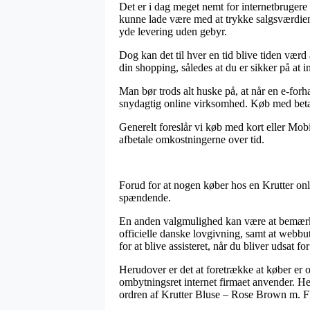
Det er i dag meget nemt for internetbrugere 
kunne lade være med at trykke salgsværdien 
yde levering uden gebyr.
Dog kan det til hver en tid blive tiden værd
din shopping, således at du er sikker på at i
Man bør trods alt huske på, at når en e-forh
snydagtig online virksomhed. Køb med betali
Generelt foreslår vi køb med kort eller Mobi
afbetale omkostningerne over tid.
Forud for at nogen køber hos en Krutter onli
spændende.
En anden valgmulighed kan være at bemærke 
officielle danske lovgivning, samt at webb
for at blive assisteret, når du bliver udsat f
Herudover er det at foretrække at køber er 
ombytningsret internet firmaet anvender. He
ordren af Krutter Bluse – Rose Brown m. Fl