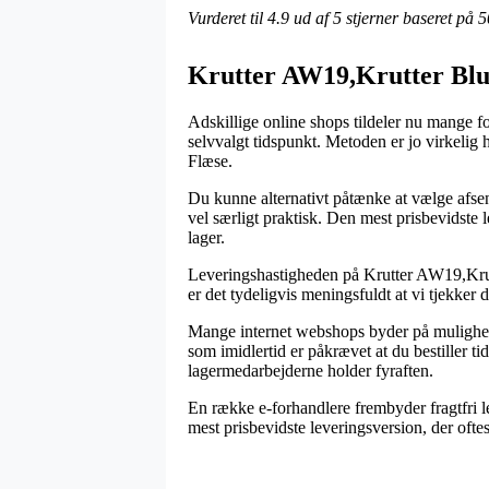
Vurderet til
4.9
ud af 5 stjerner baseret på
5
Krutter AW19,Krutter Blus
Adskillige online shops tildeler nu mange for
selvvalgt tidspunkt. Metoden er jo virkeli
Flæse.
Du kunne alternativt påtænke at vælge afsend
vel særligt praktisk. Den mest prisbevidste
lager.
Leveringshastigheden på Krutter AW19,Krutt
er det tydeligvis meningsfuldt at vi tjekker 
Mange internet webshops byder på mulighed
som imidlertid er påkrævet at du bestiller tid
lagermedarbejderne holder fyraften.
En række e-forhandlere frembyder fragtfri l
mest prisbevidste leveringsversion, der ofte