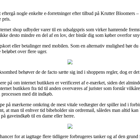
 eftergå nogle enkelte e-forretninger efter tilbud på Krutter Bloomers –
 pris.
internet shop udbyder varer til en udsalgspris som virker hamrende fremra
kke desto mindre en del af en lov, der bistår dig som køber overfor sny
ingskort eller betalinger med mobilen. Som en alternativ mulighed bør d
e beløbet over flere uger.
ksomhed behøver de de facto sætte sig ind i shoppens regler, dog er det 
ere på om internet butikken er verificeret af e-mærket, siden det alminde
ternet butikken fra tid til anden overværes af jurister som forstår vilkår
i processen med dit indkøb.
pe på mærkerne omkring de mest vitale vedtægter der spiller ind i forbin
evant, at man til enhver tid bibeholder sin ordremail, således man altid k
på gaveindkøb til en dame eller herre.
ancer for at iagttage flere tidligere forbrugeres tanker og af den grund f