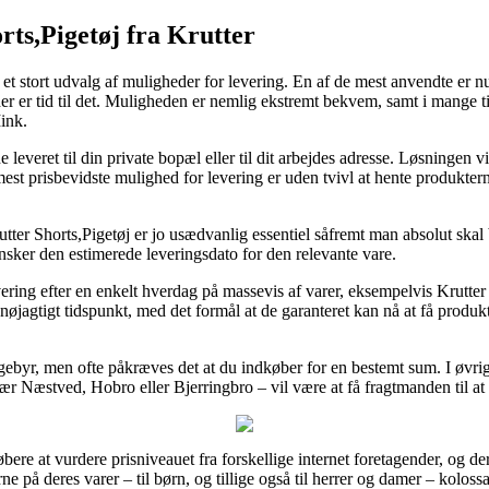
ts,Pigetøj fra Krutter
s et stort udvalg af muligheder for levering. En af de mest anvendte er n
r der er tid til det. Muligheden er nemlig ekstremt bekvem, samt i mange t
ink.
ne leveret til din private bopæl eller til dit arbejdes adresse. Løsningen 
st prisbevidste mulighed for levering er uden tvivl at hente produktern
er Shorts,Pigetøj er jo usædvanlig essentiel såfremt man absolut skal 
ransker den estimerede leveringsdato for den relevante vare.
levering efter en enkelt hverdag på massevis af varer, eksempelvis Krutt
nøjagtigt tidspunkt, med det formål at de garanteret kan nå at få produkt
 gebyr, men ofte påkræves det at du indkøber for en bestemt sum. I øvri
r Næstved, Hobro eller Bjerringbro – vil være at få fragtmanden til at le
øbere at vurdere prisniveauet fra forskellige internet foretagender, og d
rne på deres varer – til børn, og tillige også til herrer og damer – kolo