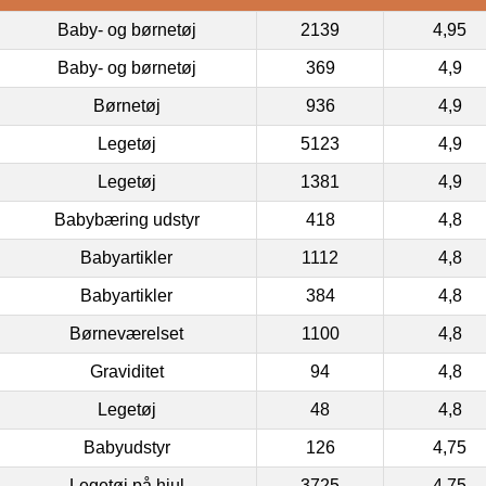
Baby- og børnetøj
2139
4,95
Baby- og børnetøj
369
4,9
Børnetøj
936
4,9
Legetøj
5123
4,9
Legetøj
1381
4,9
Babybæring udstyr
418
4,8
Babyartikler
1112
4,8
Babyartikler
384
4,8
Børneværelset
1100
4,8
Graviditet
94
4,8
Legetøj
48
4,8
Babyudstyr
126
4,75
Legetøj på hjul
3725
4,75