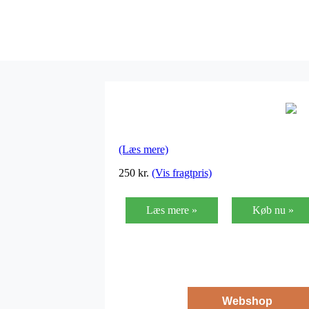
(Læs mere)
250
kr.
(Vis fragtpris)
Læs mere »
Køb nu »
Webshop