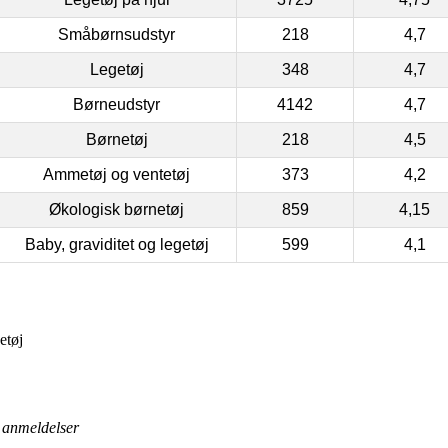
Småbørnsudstyr
218
4,7
Legetøj
348
4,7
Børneudstyr
4142
4,7
Børnetøj
218
4,5
Ammetøj og ventetøj
373
4,2
Økologisk børnetøj
859
4,15
Baby, graviditet og legetøj
599
4,1
etøj
anmeldelser