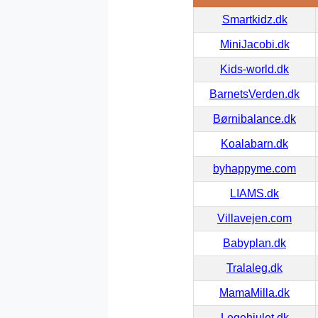
Smartkidz.dk
MiniJacobi.dk
Kids-world.dk
BarnetsVerden.dk
Børnibalance.dk
Koalabarn.dk
byhappyme.com
LIAMS.dk
Villavejen.com
Babyplan.dk
Tralaleg.dk
MamaMilla.dk
Legehjulet.dk