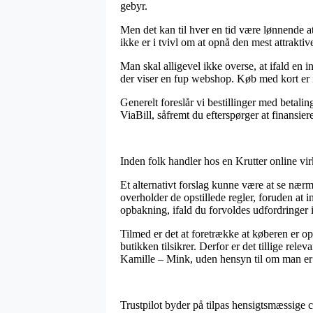
gebyr.
Men det kan til hver en tid være lønnende at
ikke er i tvivl om at opnå den mest attraktive
Man skal alligevel ikke overse, at ifald en 
der viser en fup webshop. Køb med kort er i
Generelt foreslår vi bestillinger med betal
ViaBill, såfremt du efterspørger at finansier
Inden folk handler hos en Krutter online vir
Et alternativt forslag kunne være at se nærm
overholder de opstillede regler, foruden at in
opbakning, ifald du forvoldes udfordringer 
Tilmed er det at foretrække at køberen er op
butikken tilsikrer. Derfor er det tillige rel
Kamille – Mink, uden hensyn til om man er 
Trustpilot byder på tilpas hensigtsmæssige ch