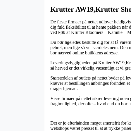
Krutter AW19,Krutter Shor
De fleste firmaer på nettet udlover heldigvi
dig fuld fleksibilitet til at hente pakken nå
ved køb af Krutter Bloomers – Kamille – M
Du bør ligeledes beslutte dig for at få varer
pebret, men lige så vel særdeles nem. Den me
bor nærved online butikkens adresse.
Leveringsdygtigheden på Krutter AW19,Krutt
så herved er det virkelig væsentligt at vi g
Størstedelen af outlets på nettet byder på 
kræver at bestillingen anbringes forinden et 
drager hjemad.
Visse firmaer på nettet sikrer levering uden
fragtmulighed, der ofte – hvad end du bor næ
Det er jo efterhånden meget smertefrit for k
webshops været presset til at at trykke prise