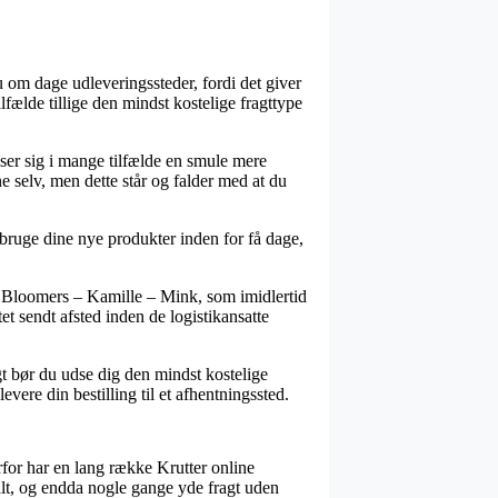
u om dage udleveringssteder, fordi det giver
ilfælde tillige den mindst kostelige fragttype
viser sig i mange tilfælde en smule mere
e selv, men dette står og falder med at du
bruge dine nye produkter inden for få dage,
er Bloomers – Kamille – Mink, som imidlertid
et sendt afsted inden de logistikansatte
gt bør du udse dig den mindst kostelige
vere din bestilling til et afhentningssted.
erfor har en lang række Krutter online
ssalt, og endda nogle gange yde fragt uden