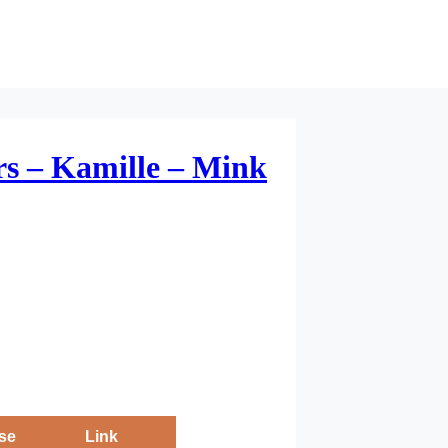
s – Kamille – Mink
se
Link