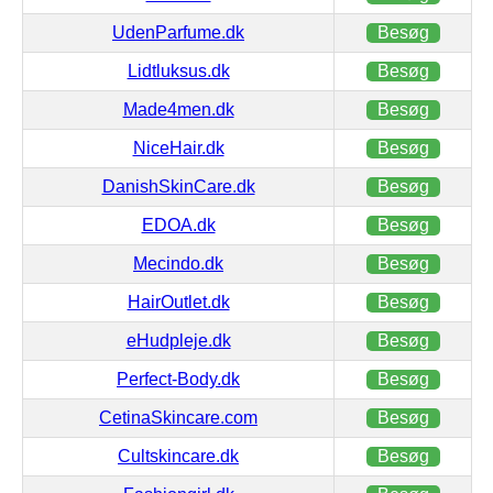
UdenParfume.dk
Besøg
Lidtluksus.dk
Besøg
Made4men.dk
Besøg
NiceHair.dk
Besøg
DanishSkinCare.dk
Besøg
EDOA.dk
Besøg
Mecindo.dk
Besøg
HairOutlet.dk
Besøg
eHudpleje.dk
Besøg
Perfect-Body.dk
Besøg
CetinaSkincare.com
Besøg
Cultskincare.dk
Besøg