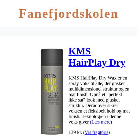
Fanefjordskolen
KMS
HairPlay Dry
Wax 150 ml
KMS HairPlay Dry Wax er en
spray voks til alle, der ønsker
multidimensionel struktur og en
mat finish. Opnå et "perfekt
ikke sat" look med pjusket
struktur. Derudover sikrer
voksen et fleksibelt hold og mat
finish. Teknologien i denne
voks giver
(Læs mere)
139
kr.
(Vis fragtpris)