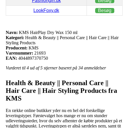
Fashiongirl.dk
Besøg
LookFoxy.dk
Besøg
Navn:
KMS HairPlay Dry Wax 150 ml
Kategori:
Health & Beauty || Personal Care || Hair Care || Hair
Styling Products
Producent:
KMS
Varenummer:
21693
EAN:
4044897370750
Vurderet til
4
ud af 5 stjerner baseret på
34
anmeldelser
Health & Beauty || Personal Care ||
Hair Care || Hair Styling Products fra
KMS
En række online butikker yder nu en hel del forskellige
leveringstyper. Førstevalget hos mange er nu om stunder
udleveringssteder, hvor du selv afhenter de købte produkter på et
valgfrit tidspunkt. Leveringstypen er altså særdeles nem, samt tit