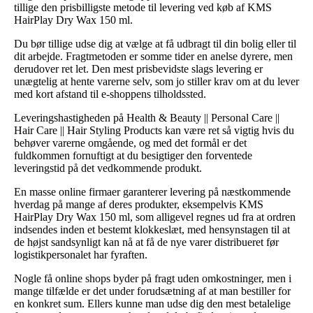
tillige den prisbilligste metode til levering ved køb af KMS
HairPlay Dry Wax 150 ml.
Du bør tillige udse dig at vælge at få udbragt til din bolig eller til
dit arbejde. Fragtmetoden er somme tider en anelse dyrere, men
derudover ret let. Den mest prisbevidste slags levering er
unægtelig at hente varerne selv, som jo stiller krav om at du lever
med kort afstand til e-shoppens tilholdssted.
Leveringshastigheden på Health & Beauty || Personal Care ||
Hair Care || Hair Styling Products kan være ret så vigtig hvis du
behøver varerne omgående, og med det formål er det
fuldkommen fornuftigt at du besigtiger den forventede
leveringstid på det vedkommende produkt.
En masse online firmaer garanterer levering på næstkommende
hverdag på mange af deres produkter, eksempelvis KMS
HairPlay Dry Wax 150 ml, som alligevel regnes ud fra at ordren
indsendes inden et bestemt klokkeslæt, med hensynstagen til at
de højst sandsynligt kan nå at få de nye varer distribueret før
logistikpersonalet har fyraften.
Nogle få online shops byder på fragt uden omkostninger, men i
mange tilfælde er det under forudsætning af at man bestiller for
en konkret sum. Ellers kunne man udse dig den mest betalelige