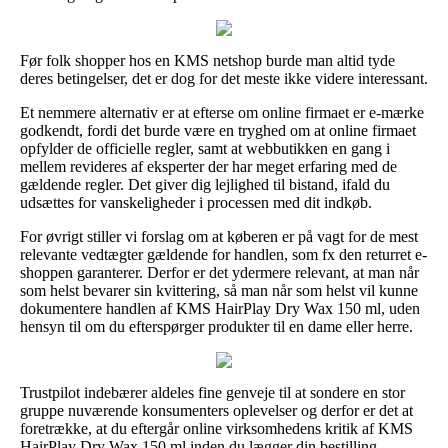
Før folk shopper hos en KMS netshop burde man altid tyde
deres betingelser, det er dog for det meste ikke videre interessant.
Et nemmere alternativ er at efterse om online firmaet er e-mærke
godkendt, fordi det burde være en tryghed om at online firmaet
opfylder de officielle regler, samt at webbutikken en gang i
mellem revideres af eksperter der har meget erfaring med de
gældende regler. Det giver dig lejlighed til bistand, ifald du
udsættes for vanskeligheder i processen med dit indkøb.
For øvrigt stiller vi forslag om at køberen er på vagt for de mest
relevante vedtægter gældende for handlen, som fx den returret e-
shoppen garanterer. Derfor er det ydermere relevant, at man når
som helst bevarer sin kvittering, så man når som helst vil kunne
dokumentere handlen af KMS HairPlay Dry Wax 150 ml, uden
hensyn til om du efterspørger produkter til en dame eller herre.
Trustpilot indebærer aldeles fine genveje til at sondere en stor
gruppe nuværende konsumenters oplevelser og derfor er det at
foretrække, at du eftergår online virksomhedens kritik af KMS
HairPlay Dry Wax 150 ml inden du lægger din bestilling.