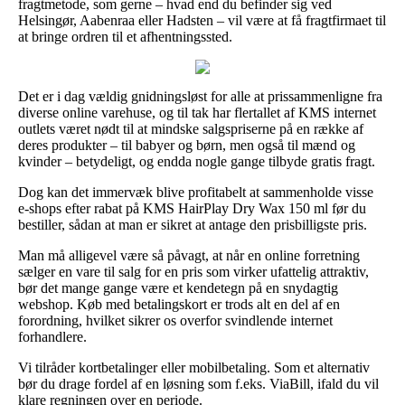
fragtmetode, som gerne – hvad end du befinder sig ved
Helsingør, Aabenraa eller Hadsten – vil være at få fragtfirmaet til
at bringe ordren til et afhentningssted.
Det er i dag vældig gnidningsløst for alle at prissammenligne fra
diverse online varehuse, og til tak har flertallet af KMS internet
outlets været nødt til at mindske salgspriserne på en række af
deres produkter – til babyer og børn, men også til mænd og
kvinder – betydeligt, og endda nogle gange tilbyde gratis fragt.
Dog kan det immervæk blive profitabelt at sammenholde visse
e-shops efter rabat på KMS HairPlay Dry Wax 150 ml før du
bestiller, sådan at man er sikret at antage den prisbilligste pris.
Man må alligevel være så påvagt, at når en online forretning
sælger en vare til salg for en pris som virker ufattelig attraktiv,
bør det mange gange være et kendetegn på en snydagtig
webshop. Køb med betalingskort er trods alt en del af en
forordning, hvilket sikrer os overfor svindlende internet
forhandlere.
Vi tilråder kortbetalinger eller mobilbetaling. Som et alternativ
bør du drage fordel af en løsning som f.eks. ViaBill, ifald du vil
klare regningen over en periode.