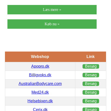
Læs mere »
Køb nu »
Webshop
Link
Apopro.dk
Besøg
Billigvoks.dk
Besøg
AustralianBodycare.com
Besøg
Med24.dk
Besøg
Helsebixen.dk
Besøg
Cerix.dk
Besøg