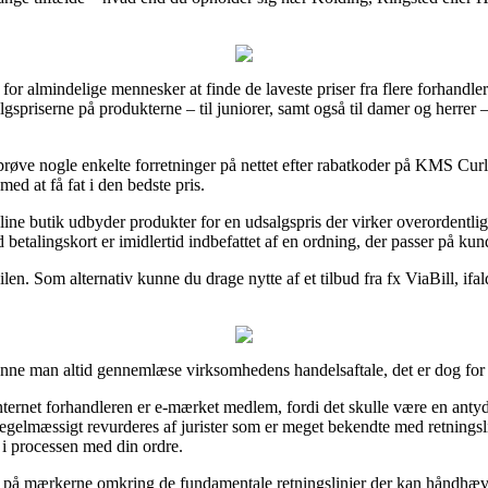
 for almindelige mennesker at finde de laveste priser fra flere forhandl
salgspriserne på produkterne – til juniorer, samt også til damer og herre
 prøve nogle enkelte forretninger på nettet efter rabatkoder på KMS
 med at få fat i den bedste pris.
nline butik udbyder produkter for en udsalgspris der virker overordentli
etalingskort er imidlertid indbefattet af en ordning, der passer på kun
len. Som alternativ kunne du drage nytte af et tilbud fra fx ViaBill, ifald
ne man altid gennemlæse virksomhedens handelsaftale, det er dog for 
nternet forhandleren er e-mærket medlem, fordi det skulle være en antydn
regelmæssigt revurderes af jurister som er meget bekendte med retningsl
i processen med din ordre.
 på mærkerne omkring de fundamentale retningslinjer der kan håndhæves