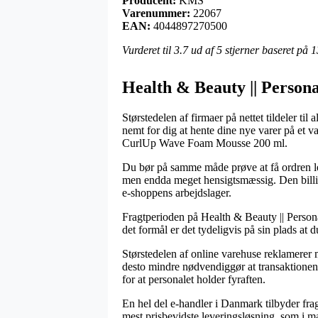
Producent:
KMS
Varenummer:
22067
EAN:
4044897270500
Vurderet til
3.7
ud af 5 stjerner baseret på
1
Health & Beauty || Persona
Størstedelen af firmaer på nettet tildeler ti
nemt for dig at hente dine nye varer på et v
CurlUp Wave Foam Mousse 200 ml.
Du bør på samme måde prøve at få ordren lev
men endda meget hensigtsmæssig. Den billigs
e-shoppens arbejdslager.
Fragtperioden på Health & Beauty || Personal
det formål er det tydeligvis på sin plads at
Størstedelen af online varehuse reklamere
desto mindre nødvendiggør at transaktionen 
for at personalet holder fyraften.
En hel del e-handler i Danmark tilbyder fra
mest prisbevidste leveringsløsning, som i ma