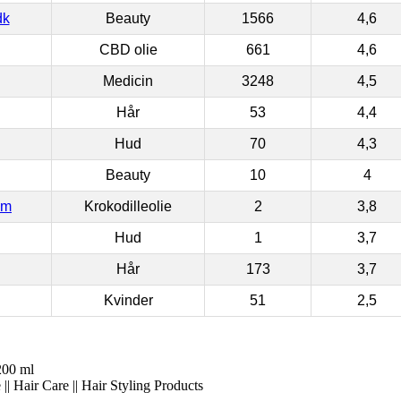
dk
Beauty
1566
4,6
CBD olie
661
4,6
Medicin
3248
4,5
Hår
53
4,4
Hud
70
4,3
Beauty
10
4
om
Krokodilleolie
2
3,8
Hud
1
3,7
Hår
173
3,7
Kvinder
51
2,5
00 ml
|| Hair Care || Hair Styling Products