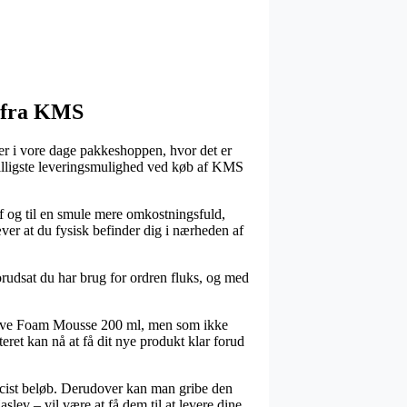
s fra KMS
e er i vore dage pakkeshoppen, hvor det er
isbilligste leveringsmulighed ved køb af KMS
af og til en smule mere omkostningsfuld,
ver at du fysisk befinder dig i nærheden af
forudsat du har brug for ordren fluks, og med
 Wave Foam Mousse 200 ml, men som ikke
ret kan nå at få dit nye produkt klar forud
ræcist beløb. Derudover kan man gribe den
lev – vil være at få dem til at levere dine