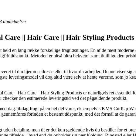
3
anmeldelser
l Care || Hair Care || Hair Styling Product
l alt held en lang række forskellige fragtløsninger. En af de mest modern
algfrit tidspunkt. Metoden er altså ultra bekvem, samt tit tillige den pr
eret til din hjemmeadresse eller til hvor du arbejder. Denne viser sig 
te leveringsmodel vil dog altid være selv at hente varerne, som jo kræ
 Care || Hair Care || Hair Styling Products er naturligvis ret essentiel 
 du checker den estimerede leveringstid ved det pågældende produkt.
r med dag-til-dag fragt på en hel del varer, eksempelvis KMS CurlUp
gennemføres forinden et bestemt tidspunkt, med det formål at de garante
gt uden betaling, men tit er det kun gældende hvis du bestiller for et p
nge tilfælde – hvad end du opholder sig nær Kolding, Ringsted eller Has