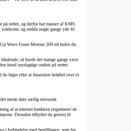
ere på nettet, og derfor har masser af KMS
r – voldsomt, og endda nogle gange yde fri
 CurlUp Wave Foam Mousse 200 ml inden du
g tiltalende, så burde det mange gange være
den imod snydagtige outlets på nettet.
 du higer efter at finansiere beløbet over et
det meste ikke særlig morsomt.
ing af at internet butikken respekterer de
injerne. Desuden tilbydes du genvej til
 i forbindelse med bestillingen, som for