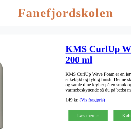
Fanefjordskolen
KMS CurlUp W
200 ml
KMS CurlUp Wave Foam er en letvæg
silkeblød og fyldig finish. Denne sk
og samle dine krøller på en smuk o
varmebeskyttende så du på bedst m
149
kr.
(Vis fragtpris)
Læs mere »
Køb 