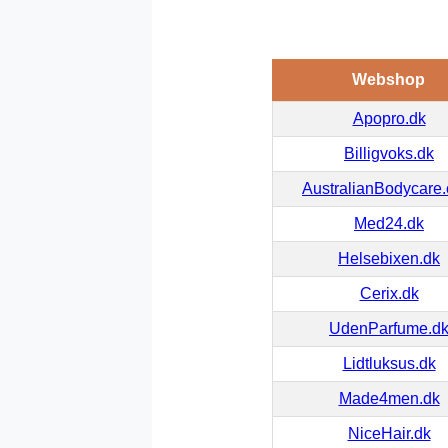
Webshop
Apopro.dk
Billigvoks.dk
AustralianBodycare
Med24.dk
Helsebixen.dk
Cerix.dk
UdenParfume.d
Lidtluksus.dk
Made4men.dk
NiceHair.dk