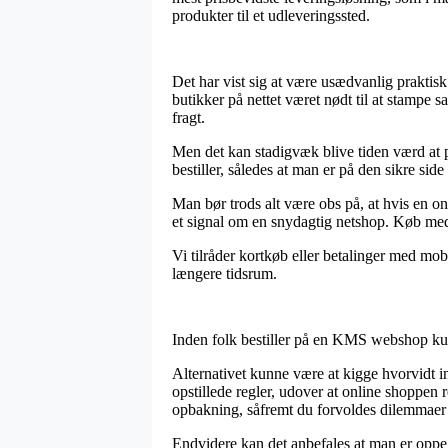
produkter til et udleveringssted.
Det har vist sig at være usædvanlig praktisk
butikker på nettet været nødt til at stampe 
fragt.
Men det kan stadigvæk blive tiden værd at
bestiller, således at man er på den sikre side
Man bør trods alt være obs på, at hvis en o
et signal om en snydagtig netshop. Køb med b
Vi tilråder kortkøb eller betalinger med mobi
længere tidsrum.
Inden folk bestiller på en KMS webshop kun
Alternativet kunne være at kigge hvorvidt i
opstillede regler, udover at online shoppen 
opbakning, såfremt du forvoldes dilemmaer 
Endvidere kan det anbefales at man er oppe