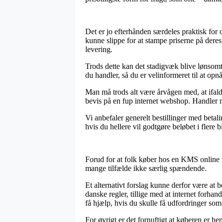
Det er jo efterhånden særdeles praktisk for 
kunne slippe for at stampe priserne på deres
levering.
Trods dette kan det stadigvæk blive lønsom
du handler, så du er velinformeret til at opn
Man må trods alt være årvågen med, at ifald 
bevis på en fup internet webshop. Handler me
Vi anbefaler generelt bestillinger med beta
hvis du hellere vil godtgøre beløbet i flere b
Forud for at folk køber hos en KMS online v
mange tilfælde ikke særlig spændende.
Et alternativt forslag kunne derfor være at b
danske regler, tillige med at internet forhan
få hjælp, hvis du skulle få udfordringer som 
For øvrigt er det fornuftigt at køberen er h