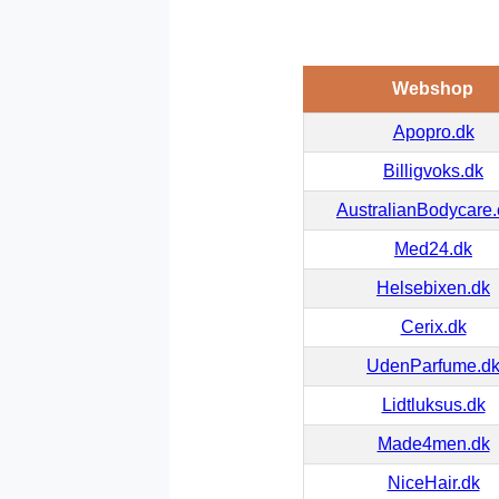
Webshop
Apopro.dk
Billigvoks.dk
AustralianBodycare
Med24.dk
Helsebixen.dk
Cerix.dk
UdenParfume.d
Lidtluksus.dk
Made4men.dk
NiceHair.dk