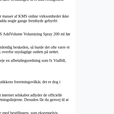
t har masser af KMS online virksomheder ikke
g endda nogle gange frembyde gebyrfri
å KMS AddVolume Volumizing Spray 200 ml før
ordentlig beskeden, så burde det ofte være et
 overfor snydagtige outlets på nettet.
veje en afbetalingsordning som fx ViaBill,
ikkens forretningsvilkår, det er dog i
internet selskabet adlyder de officielle
etningslinjerne. Desuden får du genvej til at
lse med bestillingen, som eksempelvis