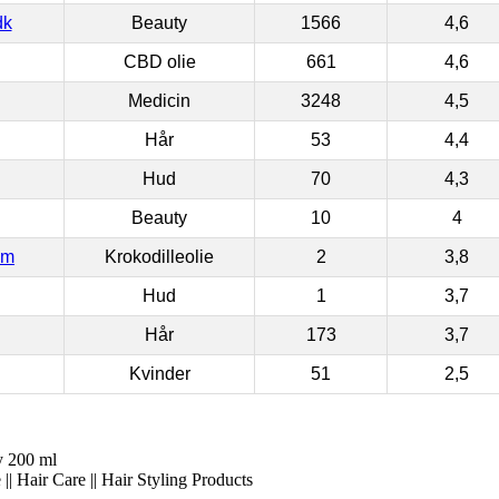
dk
Beauty
1566
4,6
CBD olie
661
4,6
Medicin
3248
4,5
Hår
53
4,4
Hud
70
4,3
Beauty
10
4
om
Krokodilleolie
2
3,8
Hud
1
3,7
Hår
173
3,7
Kvinder
51
2,5
 200 ml
|| Hair Care || Hair Styling Products