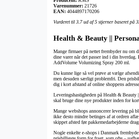
Producent:
KMS
Varenummer:
21726
EAN:
4044897170206
Vurderet til
3.7
ud af 5 stjerner baseret på
3
Health & Beauty || Persona
Mange firmaer på nettet frembyder nu om dag
dine varer når det passer ind i din hverdag
AddVolume Volumizing Spray 200 ml.
Du kunne lige så vel prøve at vælge afsendi
men desuden særligt problemfri. Den prisbill
dig i kort afstand af online shoppens adresse
Leveringshastigheden på Health & Beauty || 
skal bruge dine nye produkter inden for kort 
Mange webshops annoncerer levering på b
ikke desto mindre betinges af at ordren aflæ
skippet afsted før pakkemedarbejderne drag
Nogle enkelte e-shops i Danmark frembyder 
prisbilligste form for fragt, som ofte – uafh