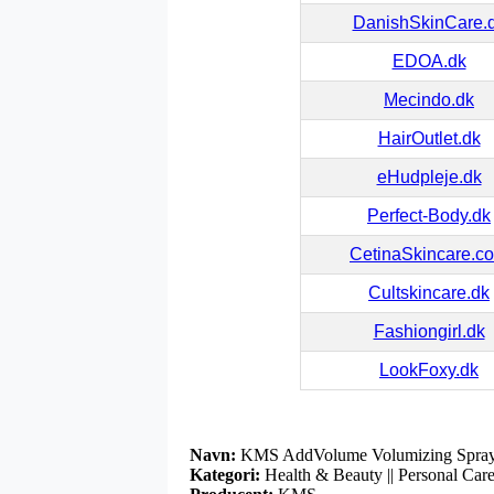
DanishSkinCare.
EDOA.dk
Mecindo.dk
HairOutlet.dk
eHudpleje.dk
Perfect-Body.dk
CetinaSkincare.c
Cultskincare.dk
Fashiongirl.dk
LookFoxy.dk
Navn:
KMS AddVolume Volumizing Spray
Kategori:
Health & Beauty || Personal Care 