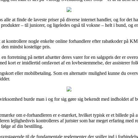
os alle at finde de laveste priser på diverse internet handler, og for de
 produkter – til juniorer, og ligeledes også til voksne – helt i bund, o
t at kontrollere nogle enkelte online forhandlere efter rabatkoder p
å den mindst kostelige pris.
en forretning på nettet afsætter deres varer for en salgspris der er over
d kort er imidlertid omfavnet af en lovbestemmelse, der assisterer folk
lingskort eller mobilbetaling. Som en alternativ mulighed kunne du over
idder.
irksomhed burde man i og for sig gøre sig bekendt med indholdet af but
emærke om e-forhandleren er e-mærket, hvilket typisk er et billede på at 
dleren lejlighedsvis kontrolleres af jurister som har meget erfaring med r
følge af din bestilling.
ensynstagende til de fundamentale reglementer der spiller ind i forbinde