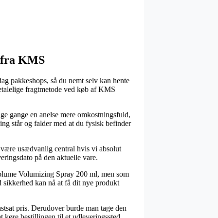
s fra KMS
 dag pakkeshops, så du nemt selv kan hente
 betalelige fragtmetode ved køb af KMS
mange gange en anelse mere omkostningsfuld,
ing står og falder med at du fysisk befinder
 være usædvanlig central hvis vi absolut
veringsdato på den aktuelle vare.
Volume Volumizing Spray 200 ml, men som
d sikkerhed kan nå at få dit nye produkt
astsat pris. Derudover burde man tage den
 køre bestillingen til et udleveringssted.