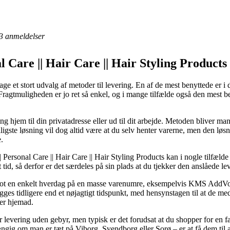
3
anmeldelser
l Care || Hair Care || Hair Styling Product
e et stort udvalg af metoder til levering. En af de mest benyttede er i
. Fragtmuligheden er jo ret så enkel, og i mange tilfælde også den mest
ng hjem til din privatadresse eller ud til dit arbejde. Metoden bliver 
igste løsning vil dog altid være at du selv henter varerne, men den løsn
.
Personal Care || Hair Care || Hair Styling Products kan i nogle tilfælde
tid, så derfor er det særdeles på sin plads at du tjekker den anslåede le
lot en enkelt hverdag på en masse varenumre, eksempelvis KMS Add
gges tidligere end et nøjagtigt tidspunkt, med hensynstagen til at de me
er hjemad.
levering uden gebyr, men typisk er det forudsat at du shopper for en f
ængig om man er tæt på Viborg, Svendborg eller Sorø – er at få dem til at