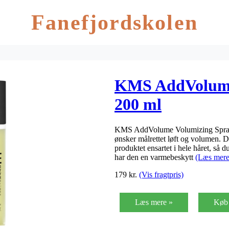
Fanefjordskolen
KMS AddVolume
200 ml
KMS AddVolume Volumizing Spray e
ønsker målrettet løft og volumen. D
produktet ensartet i hele håret, så 
har den en varmebeskytt
(Læs mere
179
kr.
(Vis fragtpris)
Læs mere »
Køb 