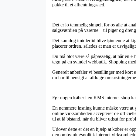
pakke til et afhentningssted.
Det er jo temmelig simpelt for os alle at ana
salgsværdien på varerne – til piger og dren
Det kan dog imidlertid blive lønnende at k
placerer ordren, således at man er usvigeligt
Du må blot være så påpasselig, at når en e-h
tegn på en svindel webbutik. Shopping med 
Generelt anbefaler vi bestillinger med kort
du har til hensigt at afdrage omkostningern
Før nogen køber i en KMS internet shop ka
En nemmere løsning kunne måske være at gr
online virksomheden accepterer de officielle
til at få bistand, når du bliver udsat for pro
Udover dette er det en hjælp at køber er o
den ombytningspolitik internet virksomheden k