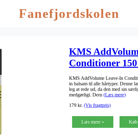
Fanefjordskolen
KMS AddVolume
Conditioner 150
KMS AddVolume Leave-In Conditione
in balsam til alle hårtyper. Denne læ
leg at rede ud, da den med sin særli
medgørligt. Deru
(Læs mere)
179
kr.
(Vis fragtpris)
Læs mere »
Køb 