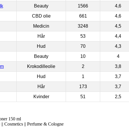
dk
Beauty
1566
4,6
CBD olie
661
4,6
Medicin
3248
4,5
Hår
53
4,4
Hud
70
4,3
Beauty
10
4
om
Krokodilleolie
2
3,8
Hud
1
3,7
Hår
173
3,7
Kvinder
51
2,5
ner 150 ml
 || Cosmetics || Perfume & Cologne