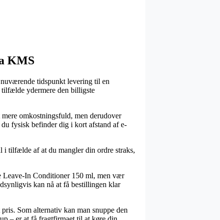
fra KMS
 nuværende tidspunkt levering til en
tilfælde ydermere den billigste
 lidt mere omkostningsfuld, men derudover
du fysisk befinder dig i kort afstand af e-
 tilfælde af at du mangler din ordre straks,
e Leave-In Conditioner 150 ml, men vær
synligvis kan nå at få bestillingen klar
ret pris. Som alternativ kan man snuppe den
– er at få fragtfirmaet til at køre din