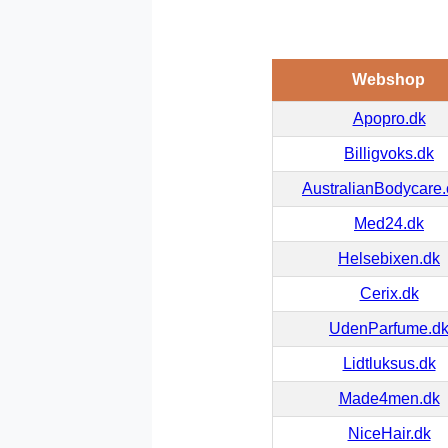
Webshop
Apopro.dk
Billigvoks.dk
AustralianBodycare
Med24.dk
Helsebixen.dk
Cerix.dk
UdenParfume.d
Lidtluksus.dk
Made4men.dk
NiceHair.dk