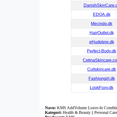
DanishSkinCare.
EDOA.dk
Mecindo.dk
HairOutlet.dk
eHudpleje.dk
Perfect-Body.dk
CetinaSkincare.c
Cultskincare.dk
Fashiongirl.dk
LookFoxy.dk
Navn:
KMS AddVolume Leave-In Conditio
Kategori:
Health & Beauty || Personal Care