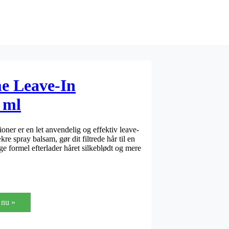
 Leave-In
 ml
r er en let anvendelig og effektiv leave-
kre spray balsam, gør dit filtrede hår til en
ge formel efterlader håret silkeblødt og mere
nu »