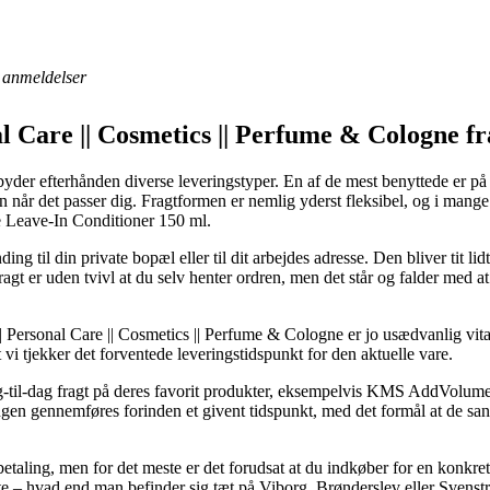
anmeldelser
al Care || Cosmetics || Perfume & Cologne 
yder efterhånden diverse leveringstyper. En af de mest benyttede er på
 når det passer dig. Fragtformen er nemlig yderst fleksibel, og i mange 
Leave-In Conditioner 150 ml.
nding til din private bopæl eller til dit arbejdes adresse. Den bliver tit
agt er uden tvivl at du selv henter ordren, men det står og falder med at 
Personal Care || Cosmetics || Perfume & Cologne er jo usædvanlig vital i
t vi tjekker det forventede leveringstidspunkt for den aktuelle vare.
-til-dag fragt på deres favorit produkter, eksempelvis KMS AddVolum
ingen gennemføres forinden et givent tidspunkt, med det formål at de sand
en betaling, men for det meste er det forudsat at du indkøber for en konk
e – hvad end man befinder sig tæt på Viborg, Brønderslev eller Svenstrup 