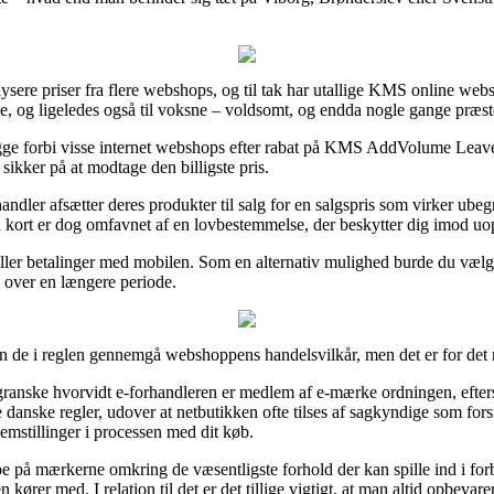
lysere priser fra flere webshops, og til tak har utallige KMS online websh
ge, og ligeledes også til voksne – voldsomt, og endda nogle gange præst
igge forbi visse internet webshops efter rabat på KMS AddVolume Leav
 sikker på at modtage den billigste pris.
andler afsætter deres produkter til salg for en salgspris som virker ubeg
kort er dog omfavnet af en lovbestemmelse, der beskytter dig imod uopr
 eller betalinger med mobilen. Som en alternativ mulighed burde du vælge
e over en længere periode.
n de i reglen gennemgå webshoppens handelsvilkår, men det er for det 
anske hvorvidt e-forhandleren er medlem af e-mærke ordningen, efters
 danske regler, udover at netbutikken ofte tilses af sagkyndige som for
blemstillinger i processen med dit køb.
ppe på mærkerne omkring de væsentligste forhold der kan spille ind i f
ører med. I relation til det er det tillige vigtigt, at man altid opbevare