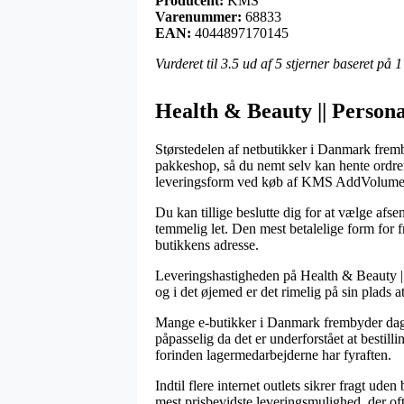
Producent:
KMS
Varenummer:
68833
EAN:
4044897170145
Vurderet til
3.5
ud af 5 stjerner baseret på
1
Health & Beauty || Person
Størstedelen af netbutikker i Danmark fremb
pakkeshop, så du nemt selv kan hente ordren
leveringsform ved køb af KMS AddVolume 
Du kan tillige beslutte dig for at vælge afse
temmelig let. Den mest betalelige form for fr
butikkens adresse.
Leveringshastigheden på Health & Beauty || 
og i det øjemed er det rimelig på sin plads a
Mange e-butikker i Danmark frembyder dag
påpasselig da det er underforstået at bestill
forinden lagermedarbejderne har fyraften.
Indtil flere internet outlets sikrer fragt ud
mest prisbevidste leveringsmulighed, der oft