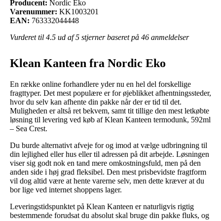
Producent:
Nordic Eko
Varenummer:
KK1003201
EAN:
763332044448
Vurderet til
4.5
ud af 5 stjerner baseret på
46
anmeldelser
Klean Kanteen fra Nordic Eko
En række online forhandlere yder nu en hel del forskellige
fragttyper. Det mest populære er for øjeblikket afhentningssteder,
hvor du selv kan afhente din pakke når der er tid til det.
Muligheden er altså ret bekvem, samt tit tillige den mest letkøbte
løsning til levering ved køb af Klean Kanteen termodunk, 592ml
– Sea Crest.
Du burde alternativt afveje for og imod at vælge udbringning til
din lejlighed eller hus eller til adressen på dit arbejde. Løsningen
viser sig godt nok en tand mere omkostningsfuld, men på den
anden side i høj grad fleksibel. Den mest prisbevidste fragtform
vil dog altid være at hente varerne selv, men dette kræver at du
bor lige ved internet shoppens lager.
Leveringstidspunktet på Klean Kanteen er naturligvis rigtig
bestemmende forudsat du absolut skal bruge din pakke fluks, og