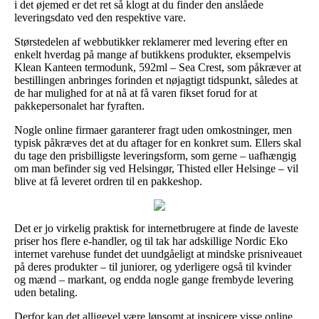
i det øjemed er det ret så klogt at du finder den anslåede
leveringsdato ved den respektive vare.
Størstedelen af webbutikker reklamerer med levering efter en
enkelt hverdag på mange af butikkens produkter, eksempelvis
Klean Kanteen termodunk, 592ml – Sea Crest, som påkræver at
bestillingen anbringes forinden et nøjagtigt tidspunkt, således at
de har mulighed for at nå at få varen fikset forud for at
pakkepersonalet har fyraften.
Nogle online firmaer garanterer fragt uden omkostninger, men
typisk påkræves det at du aftager for en konkret sum. Ellers skal
du tage den prisbilligste leveringsform, som gerne – uafhængig
om man befinder sig ved Helsingør, Thisted eller Helsinge – vil
blive at få leveret ordren til en pakkeshop.
Det er jo virkelig praktisk for internetbrugere at finde de laveste
priser hos flere e-handler, og til tak har adskillige Nordic Eko
internet varehuse fundet det uundgåeligt at mindske prisniveauet
på deres produkter – til juniorer, og yderligere også til kvinder
og mænd – markant, og endda nogle gange frembyde levering
uden betaling.
Derfor kan det alligevel være lønsomt at inspicere visse online