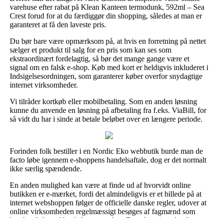
varehuse efter rabat på Klean Kanteen termodunk, 592ml – Sea
Crest forud for at du færdiggør din shopping, således at man er
garanteret at få den laveste pris.
Du bør bare være opmærksom på, at hvis en forretning på nettet
sælger et produkt til salg for en pris som kan ses som
ekstraordinært fordelagtig, så bør det mange gange være et
signal om en falsk e-shop. Køb med kort er heldigvis inkluderet i
Indsigelsesordningen, som garanterer køber overfor snydagtige
internet virksomheder.
Vi tilråder kortkøb eller mobilbetaling. Som en anden løsning
kunne du anvende en løsning på afbetaling fra f.eks. ViaBill, for
så vidt du har i sinde at betale beløbet over en længere periode.
Forinden folk bestiller i en Nordic Eko webbutik burde man de
facto løbe igennem e-shoppens handelsaftale, dog er det normalt
ikke særlig spændende.
En anden mulighed kan være at finde ud af hvorvidt online
butikken er e-mærket, fordi det almindeligvis er et billede på at
internet webshoppen følger de officielle danske regler, udover at
online virksomheden regelmæssigt besøges af fagmænd som