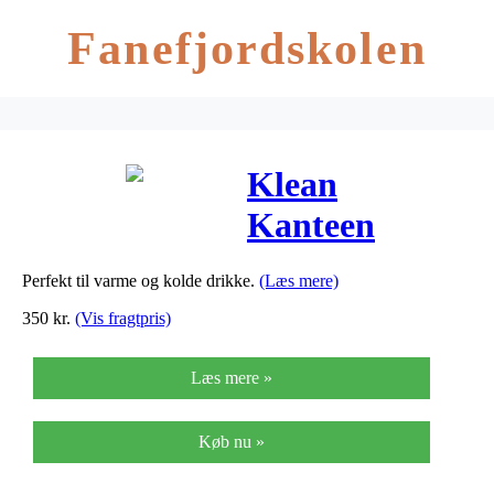
Fanefjordskolen
Klean
Kanteen
termodunk,
Perfekt til varme og kolde drikke.
(Læs mere)
592ml – Sea
350
kr.
(Vis fragtpris)
Crest
Læs mere »
Køb nu »