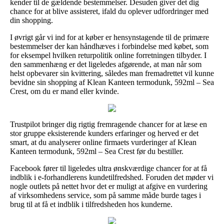
kender til de gældende bestemmelser. Desuden giver det dig
chance for at blive assisteret, ifald du oplever udfordringer med
din shopping.
I øvrigt går vi ind for at køber er hensynstagende til de primære
bestemmelser der kan håndhæves i forbindelse med købet, som
for eksempel hvilken returpolitik online forretningen tilbyder. I
den sammenhæng er det ligeledes afgørende, at man når som
helst opbevarer sin kvittering, således man fremadrettet vil kunne
bevidne sin shopping af Klean Kanteen termodunk, 592ml – Sea
Crest, om du er mand eller kvinde.
Trustpilot bringer dig rigtig fremragende chancer for at læse en
stor gruppe eksisterende kunders erfaringer og herved er det
smart, at du analyserer online firmaets vurderinger af Klean
Kanteen termodunk, 592ml – Sea Crest før du bestiller.
Facebook fører til ligeledes ultra ønskværdige chancer for at få
indblik i e-forhandlerens kundetilfredshed. Foruden det møder vi
nogle outlets på nettet hvor det er muligt at afgive en vurdering
af virksomhedens service, som på samme måde burde tages i
brug til at få et indblik i tilfredsheden hos kunderne.