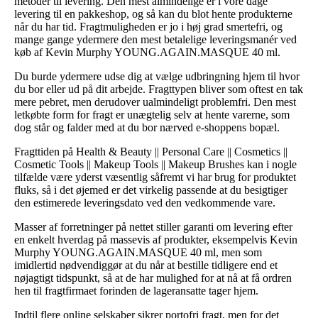
metoder til levering. Den mest almindelige er i vore dage
levering til en pakkeshop, og så kan du blot hente produkterne
når du har tid. Fragtmuligheden er jo i høj grad smertefri, og
mange gange ydermere den mest betalelige leveringsmanér ved
køb af Kevin Murphy YOUNG.AGAIN.MASQUE 40 ml.
Du burde ydermere udse dig at vælge udbringning hjem til hvor
du bor eller ud på dit arbejde. Fragttypen bliver som oftest en tak
mere pebret, men derudover ualmindeligt problemfri. Den mest
letkøbte form for fragt er unægtelig selv at hente varerne, som
dog står og falder med at du bor nærved e-shoppens bopæl.
Fragttiden på Health & Beauty || Personal Care || Cosmetics ||
Cosmetic Tools || Makeup Tools || Makeup Brushes kan i nogle
tilfælde være yderst væsentlig såfremt vi har brug for produktet
fluks, så i det øjemed er det virkelig passende at du besigtiger
den estimerede leveringsdato ved den vedkommende vare.
Masser af forretninger på nettet stiller garanti om levering efter
en enkelt hverdag på massevis af produkter, eksempelvis Kevin
Murphy YOUNG.AGAIN.MASQUE 40 ml, men som
imidlertid nødvendiggør at du når at bestille tidligere end et
nøjagtigt tidspunkt, så at de har mulighed for at nå at få ordren
hen til fragtfirmaet forinden de lageransatte tager hjem.
Indtil flere online selskaber sikrer portofri fragt, men for det