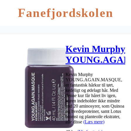
Fanefjordskolen
Kevin Murphy
YOUNG.AGAI
40 ml
Kevin Murphy
YOUNG.AGAIN.MASQUE,
er fantastisk hårkur til tørt,
kedeligt og ødelagt hår. Med
denne kur får håret liv igen,
kuren indeholder ikke mindre
end 20 aminosyrer, som Quinoa
og hvedeproteiner, samt Lotus
blomst og planteoile ekstrater,
alle disse
(Læs mere)