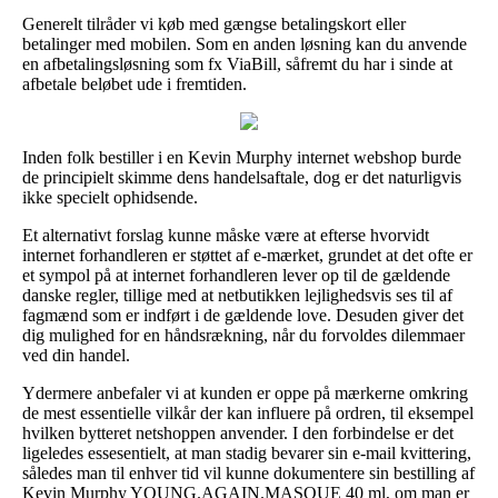
Generelt tilråder vi køb med gængse betalingskort eller
betalinger med mobilen. Som en anden løsning kan du anvende
en afbetalingsløsning som fx ViaBill, såfremt du har i sinde at
afbetale beløbet ude i fremtiden.
Inden folk bestiller i en Kevin Murphy internet webshop burde
de principielt skimme dens handelsaftale, dog er det naturligvis
ikke specielt ophidsende.
Et alternativt forslag kunne måske være at efterse hvorvidt
internet forhandleren er støttet af e-mærket, grundet at det ofte er
et sympol på at internet forhandleren lever op til de gældende
danske regler, tillige med at netbutikken lejlighedsvis ses til af
fagmænd som er indført i de gældende love. Desuden giver det
dig mulighed for en håndsrækning, når du forvoldes dilemmaer
ved din handel.
Ydermere anbefaler vi at kunden er oppe på mærkerne omkring
de mest essentielle vilkår der kan influere på ordren, til eksempel
hvilken bytteret netshoppen anvender. I den forbindelse er det
ligeledes essesentielt, at man stadig bevarer sin e-mail kvittering,
således man til enhver tid vil kunne dokumentere sin bestilling af
Kevin Murphy YOUNG.AGAIN.MASQUE 40 ml, om man er