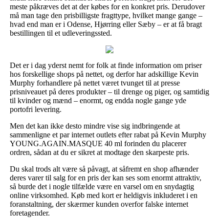
meste påkræves det at der købes for en konkret pris. Derudover
må man tage den prisbilligste fragttype, hvilket mange gange –
hvad end man er i Odense, Hjørring eller Sæby – er at få bragt
bestillingen til et udleveringssted.
Det er i dag yderst nemt for folk at finde information om priser
hos forskellige shops på nettet, og derfor har adskillige Kevin
Murphy forhandlere på nettet været tvunget til at presse
prisniveauet på deres produkter – til drenge og piger, og samtidig
til kvinder og mænd – enormt, og endda nogle gange yde
portofri levering.
Men det kan ikke desto mindre vise sig indbringende at
sammenligne et par internet outlets efter rabat på Kevin Murphy
YOUNG.AGAIN.MASQUE 40 ml forinden du placerer
ordren, sådan at du er sikret at modtage den skarpeste pris.
Du skal trods alt være så påvagt, at såfremt en shop afhænder
deres varer til salg for en pris der kan ses som enormt attraktiv,
så burde det i nogle tilfælde være en varsel om en snydagtig
online virksomhed. Køb med kort er heldigvis inkluderet i en
foranstaltning, der skærmer kunden overfor falske internet
foretagender.