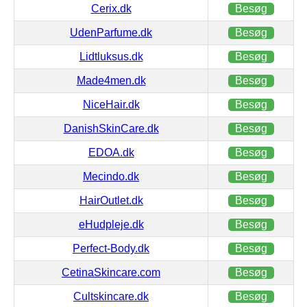
Cerix.dk
Besøg
UdenParfume.dk
Besøg
Lidtluksus.dk
Besøg
Made4men.dk
Besøg
NiceHair.dk
Besøg
DanishSkinCare.dk
Besøg
EDOA.dk
Besøg
Mecindo.dk
Besøg
HairOutlet.dk
Besøg
eHudpleje.dk
Besøg
Perfect-Body.dk
Besøg
CetinaSkincare.com
Besøg
Cultskincare.dk
Besøg