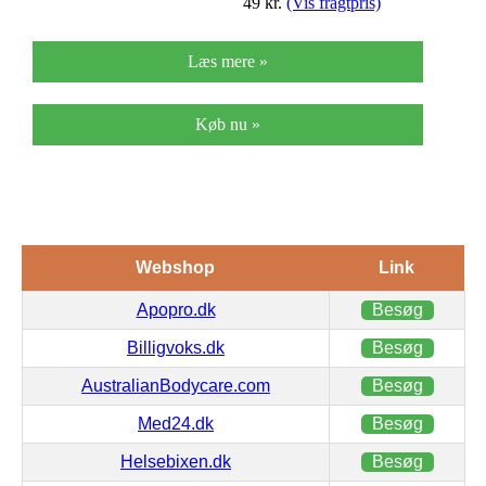
49
kr.
(Vis fragtpris)
Læs mere »
Køb nu »
Webshop
Link
Apopro.dk
Besøg
Billigvoks.dk
Besøg
AustralianBodycare.com
Besøg
Med24.dk
Besøg
Helsebixen.dk
Besøg