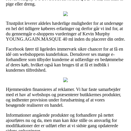
pige eller dreng.
Trustpilot leverer aldeles hæderlige muligheder for at undersøge
en hel del tidligere køberes erfaringer og derfor går vi ind for, at
du gennemgår e-shoppens vurderinger af Kevin Murphy
YOUNG.AGAIN.MASQUE 40 ml inden du placerer din ordre.
Facebook fører til ligeledes immervæk sikre chancer for at få en
idé om webshoppens kundefokus. Derudover ses mange e-
forhandlere som tilbyder kunderne at udfærdige en bedømmelse
af deres køb, hvilket også kan bruges til at få et indblik i
kundernes tilfredshed.
Hjemmesiden finansieres af reklamer. Vi har faste samarbejder
med et hav af webshops og præsenterer butikkernes produkter,
og indhenter provision under forudsætning af at vores
besøgende realiserer en handel.
Informationer angående produkter og forhandlere på nettet
ajourføres nu og da, men man kan ikke stille os ansvarlig for
modifikationer der er udført efter at vi sidste gang opdaterede
sidens oplysninger.