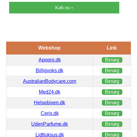
Køb nu »
Webshop
Link
Apopro.dk
Besøg
Billigvoks.dk
Besøg
AustralianBodycare.com
Besøg
Med24.dk
Besøg
Helsebixen.dk
Besøg
Cerix.dk
Besøg
UdenParfume.dk
Besøg
Lidtluksus.dk
Besøg