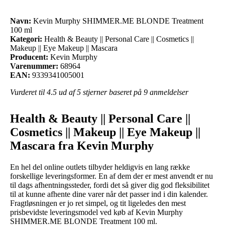
Navn:
Kevin Murphy SHIMMER.ME BLONDE Treatment
100 ml
Kategori:
Health & Beauty || Personal Care || Cosmetics ||
Makeup || Eye Makeup || Mascara
Producent:
Kevin Murphy
Varenummer:
68964
EAN:
9339341005001
Vurderet til
4.5
ud af 5 stjerner baseret på
9
anmeldelser
Health & Beauty || Personal Care ||
Cosmetics || Makeup || Eye Makeup ||
Mascara fra Kevin Murphy
En hel del online outlets tilbyder heldigvis en lang række
forskellige leveringsformer. En af dem der er mest anvendt er nu
til dags afhentningssteder, fordi det så giver dig god fleksibilitet
til at kunne afhente dine varer når det passer ind i din kalender.
Fragtløsningen er jo ret simpel, og tit ligeledes den mest
prisbevidste leveringsmodel ved køb af Kevin Murphy
SHIMMER.ME BLONDE Treatment 100 ml.