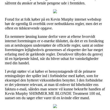
såfremt du ønsker at betale pengene ude i fremtiden.
Forud for at folk køber på en Kevin Murphy internet webshop
bør de egentlig få overblik over netbutikkens regler, men det er
oftest en tidskrævende opgave.
En nemmere løsning kunne derfor være at efterse hvorvidt
internet forretningen er e-mærke tilsluttet, da det er en forsikring
om at netshoppen understøtter de officielle regler, samt at online
forretningen lejlighedsvis gennemses af eksperter der har meget
erfaring med de gældende regler. Derudover tilbydes du genvej
til en hjælpende hånd, når du bliver udsat for vanskeligheder
med din handel.
I øvrigt støtter vi at køber er hensynstagende til de primære
retningslinjer der spiller ind i forbindelse med købet, som for
eksempel den bytteret virksomheden benytter. I den forbindelse
er det ydermere relevant, at man til enhver tid bibeholder ens
faktura e-mail, således man senere vil kunne bekræfte handlen af
Kevin Murphy SHIMMER.ME BLONDE Treatment 100 ml,
uanset om du søger efter varer til en kvinde eller mand.