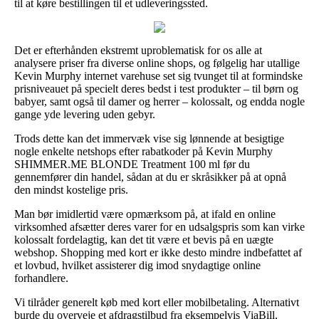
til at køre bestillingen til et udleveringssted.
Det er efterhånden ekstremt uproblematisk for os alle at
analysere priser fra diverse online shops, og følgelig har utallige
Kevin Murphy internet varehuse set sig tvunget til at formindske
prisniveauet på specielt deres bedst i test produkter – til børn og
babyer, samt også til damer og herrer – kolossalt, og endda nogle
gange yde levering uden gebyr.
Trods dette kan det immervæk vise sig lønnende at besigtige
nogle enkelte netshops efter rabatkoder på Kevin Murphy
SHIMMER.ME BLONDE Treatment 100 ml før du
gennemfører din handel, sådan at du er skråsikker på at opnå
den mindst kostelige pris.
Man bør imidlertid være opmærksom på, at ifald en online
virksomhed afsætter deres varer for en udsalgspris som kan virke
kolossalt fordelagtig, kan det tit være et bevis på en uægte
webshop. Shopping med kort er ikke desto mindre indbefattet af
et lovbud, hvilket assisterer dig imod snydagtige online
forhandlere.
Vi tilråder generelt køb med kort eller mobilbetaling. Alternativt
burde du overveje et afdragstilbud fra eksempelvis ViaBill,