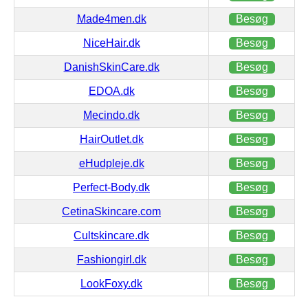
Made4men.dk
Besøg
NiceHair.dk
Besøg
DanishSkinCare.dk
Besøg
EDOA.dk
Besøg
Mecindo.dk
Besøg
HairOutlet.dk
Besøg
eHudpleje.dk
Besøg
Perfect-Body.dk
Besøg
CetinaSkincare.com
Besøg
Cultskincare.dk
Besøg
Fashiongirl.dk
Besøg
LookFoxy.dk
Besøg