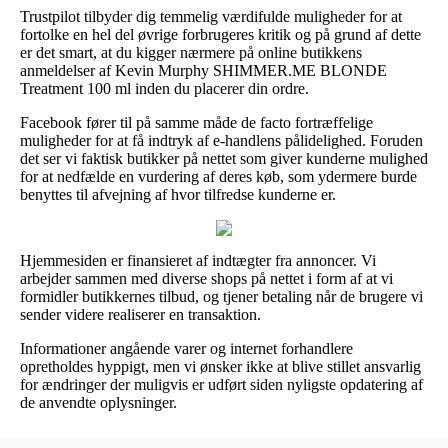
Trustpilot tilbyder dig temmelig værdifulde muligheder for at
fortolke en hel del øvrige forbrugeres kritik og på grund af dette
er det smart, at du kigger nærmere på online butikkens
anmeldelser af Kevin Murphy SHIMMER.ME BLONDE
Treatment 100 ml inden du placerer din ordre.
Facebook fører til på samme måde de facto fortræffelige
muligheder for at få indtryk af e-handlens pålidelighed. Foruden
det ser vi faktisk butikker på nettet som giver kunderne mulighed
for at nedfælde en vurdering af deres køb, som ydermere burde
benyttes til afvejning af hvor tilfredse kunderne er.
Hjemmesiden er finansieret af indtægter fra annoncer. Vi
arbejder sammen med diverse shops på nettet i form af at vi
formidler butikkernes tilbud, og tjener betaling når de brugere vi
sender videre realiserer en transaktion.
Informationer angående varer og internet forhandlere
opretholdes hyppigt, men vi ønsker ikke at blive stillet ansvarlig
for ændringer der muligvis er udført siden nyligste opdatering af
de anvendte oplysninger.