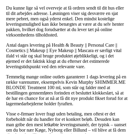
Du kunne lige så vel overveje at få ordren sendt til dit hus eller
til dit arbejdes adresse. Løsningen viser sig desværre en sjat
mere pebret, men også yderst enkel. Den mindst kostelige
leveringsmulighed kan ikke benægtes at være at du selv henter
pakken, hvilket dog forudsætter at du lever tæt på online
virksomhedens tilholdssted.
Antal dages levering på Health & Beauty || Personal Care ||
Cosmetics || Makeup || Eye Makeup || Mascara er særligt vital
ifald vi står og skal bruge produktet øjeblikkeligt, og i det
øjemed er det faktisk klogt at du efterser det estimerede
leveringstidspunkt ved den relevante vare.
Temmelig mange online outlets garanterer 1 dags levering på en
række varenumre, eksempelvis Kevin Murphy SHIMMER.ME
BLONDE Treatment 100 ml, som står og falder med at
bestillingen gennemføres forinden et besluttet klokkeslæt, så at
de har en chance for at nå at få dit nye produkt fikset forud for at
lagermedarbejderne holder fyraften.
Visse e-firmaer lover fragt uden betaling, men oftest er det
forbeholdt når du handler for et konkret beløb. Desuden kan
man gribe den mest letkøbte leveringsmanér, der typisk – uanset
om du bor nær Køge, Nyborg eller Billund – vil blive at få dem