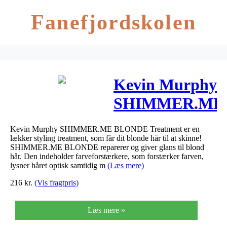
Fanefjordskolen
Kevin Murphy
SHIMMER.ME
BLONDE
Kevin Murphy SHIMMER.ME BLONDE Treatment er en
Treatment 100
lækker styling treatment, som får dit blonde hår til at skinne!
SHIMMER.ME BLONDE reparerer og giver glans til blond
ml
hår. Den indeholder farveforstærkere, som forstærker farven,
lysner håret optisk samtidig m
(Læs mere)
216
kr.
(Vis fragtpris)
Læs mere »