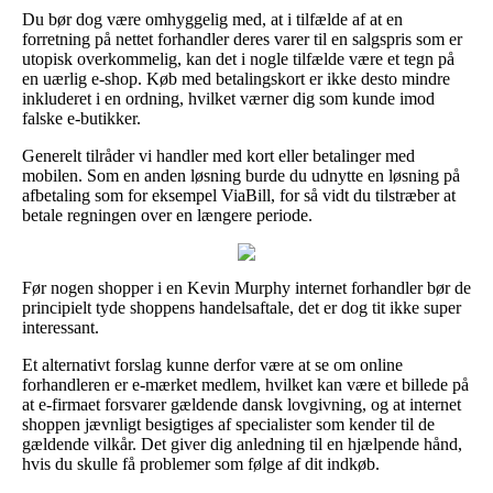
Du bør dog være omhyggelig med, at i tilfælde af at en
forretning på nettet forhandler deres varer til en salgspris som er
utopisk overkommelig, kan det i nogle tilfælde være et tegn på
en uærlig e-shop. Køb med betalingskort er ikke desto mindre
inkluderet i en ordning, hvilket værner dig som kunde imod
falske e-butikker.
Generelt tilråder vi handler med kort eller betalinger med
mobilen. Som en anden løsning burde du udnytte en løsning på
afbetaling som for eksempel ViaBill, for så vidt du tilstræber at
betale regningen over en længere periode.
Før nogen shopper i en Kevin Murphy internet forhandler bør de
principielt tyde shoppens handelsaftale, det er dog tit ikke super
interessant.
Et alternativt forslag kunne derfor være at se om online
forhandleren er e-mærket medlem, hvilket kan være et billede på
at e-firmaet forsvarer gældende dansk lovgivning, og at internet
shoppen jævnligt besigtiges af specialister som kender til de
gældende vilkår. Det giver dig anledning til en hjælpende hånd,
hvis du skulle få problemer som følge af dit indkøb.