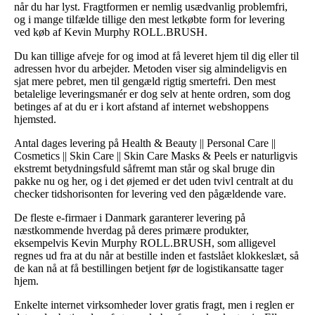
når du har lyst. Fragtformen er nemlig usædvanlig problemfri,
og i mange tilfælde tillige den mest letkøbte form for levering
ved køb af Kevin Murphy ROLL.BRUSH.
Du kan tillige afveje for og imod at få leveret hjem til dig eller til
adressen hvor du arbejder. Metoden viser sig almindeligvis en
sjat mere pebret, men til gengæld rigtig smertefri. Den mest
betalelige leveringsmanér er dog selv at hente ordren, som dog
betinges af at du er i kort afstand af internet webshoppens
hjemsted.
Antal dages levering på Health & Beauty || Personal Care ||
Cosmetics || Skin Care || Skin Care Masks & Peels er naturligvis
ekstremt betydningsfuld såfremt man står og skal bruge din
pakke nu og her, og i det øjemed er det uden tvivl centralt at du
checker tidshorisonten for levering ved den pågældende vare.
De fleste e-firmaer i Danmark garanterer levering på
næstkommende hverdag på deres primære produkter,
eksempelvis Kevin Murphy ROLL.BRUSH, som alligevel
regnes ud fra at du når at bestille inden et fastslået klokkeslæt, så
de kan nå at få bestillingen betjent før de logistikansatte tager
hjem.
Enkelte internet virksomheder lover gratis fragt, men i reglen er