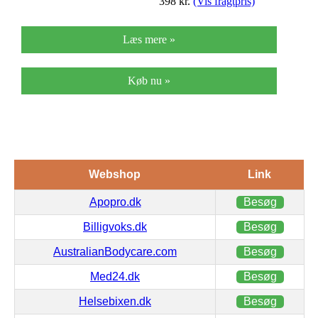
398
kr.
(Vis fragtpris)
Læs mere »
Køb nu »
Webshop
Link
Apopro.dk
Besøg
Billigvoks.dk
Besøg
AustralianBodycare.com
Besøg
Med24.dk
Besøg
Helsebixen.dk
Besøg