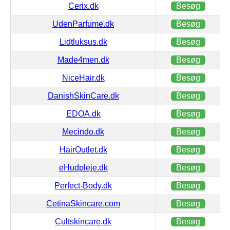
Cerix.dk
Besøg
UdenParfume.dk
Besøg
Lidtluksus.dk
Besøg
Made4men.dk
Besøg
NiceHair.dk
Besøg
DanishSkinCare.dk
Besøg
EDOA.dk
Besøg
Mecindo.dk
Besøg
HairOutlet.dk
Besøg
eHudpleje.dk
Besøg
Perfect-Body.dk
Besøg
CetinaSkincare.com
Besøg
Cultskincare.dk
Besøg