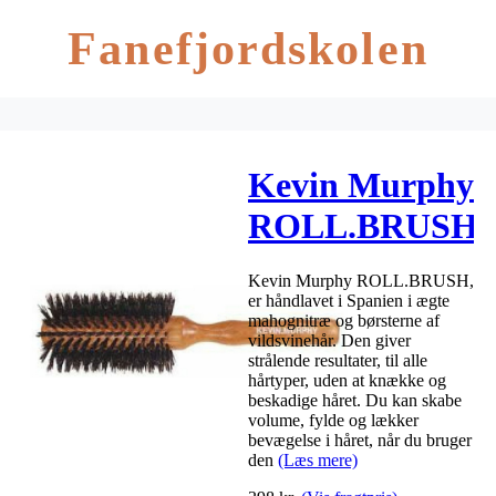
Fanefjordskolen
Kevin Murphy
ROLL.BRUSH
Kevin Murphy ROLL.BRUSH,
er håndlavet i Spanien i ægte
mahognitræ og børsterne af
vildsvinehår. Den giver
strålende resultater, til alle
hårtyper, uden at knække og
beskadige håret. Du kan skabe
volume, fylde og lækker
bevægelse i håret, når du bruger
den
(Læs mere)