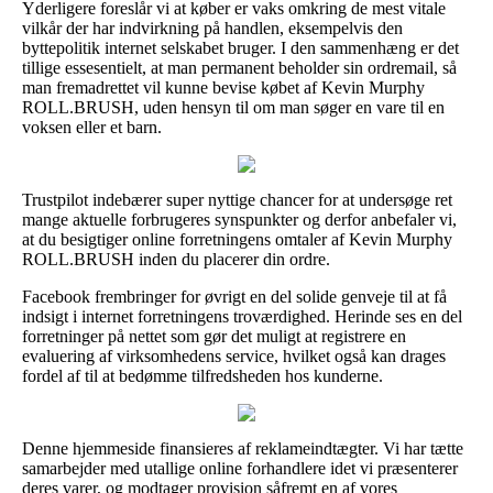
Yderligere foreslår vi at køber er vaks omkring de mest vitale
vilkår der har indvirkning på handlen, eksempelvis den
byttepolitik internet selskabet bruger. I den sammenhæng er det
tillige essesentielt, at man permanent beholder sin ordremail, så
man fremadrettet vil kunne bevise købet af Kevin Murphy
ROLL.BRUSH, uden hensyn til om man søger en vare til en
voksen eller et barn.
Trustpilot indebærer super nyttige chancer for at undersøge ret
mange aktuelle forbrugeres synspunkter og derfor anbefaler vi,
at du besigtiger online forretningens omtaler af Kevin Murphy
ROLL.BRUSH inden du placerer din ordre.
Facebook frembringer for øvrigt en del solide genveje til at få
indsigt i internet forretningens troværdighed. Herinde ses en del
forretninger på nettet som gør det muligt at registrere en
evaluering af virksomhedens service, hvilket også kan drages
fordel af til at bedømme tilfredsheden hos kunderne.
Denne hjemmeside finansieres af reklameindtægter. Vi har tætte
samarbejder med utallige online forhandlere idet vi præsenterer
deres varer, og modtager provision såfremt en af vores