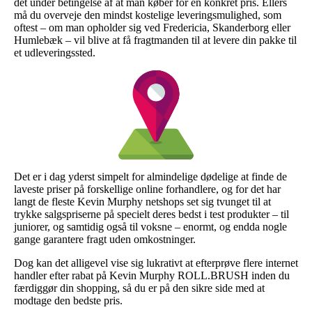
det under betingelse af at man køber for en konkret pris. Ellers
må du overveje den mindst kostelige leveringsmulighed, som
oftest – om man opholder sig ved Fredericia, Skanderborg eller
Humlebæk – vil blive at få fragtmanden til at levere din pakke til
et udleveringssted.
Det er i dag yderst simpelt for almindelige dødelige at finde de
laveste priser på forskellige online forhandlere, og for det har
langt de fleste Kevin Murphy netshops set sig tvunget til at
trykke salgspriserne på specielt deres bedst i test produkter – til
juniorer, og samtidig også til voksne – enormt, og endda nogle
gange garantere fragt uden omkostninger.
Dog kan det alligevel vise sig lukrativt at efterprøve flere internet
handler efter rabat på Kevin Murphy ROLL.BRUSH inden du
færdiggør din shopping, så du er på den sikre side med at
modtage den bedste pris.