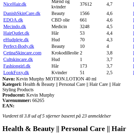
Mænd og
NiceHair.dk
37612
4,7
kvinder
DanishSkinCare.dk
Beauty
1566
4,6
EDOA.dk
CBD olie
661
4,6
Mecindo.dk
Medicin
3248
4,5
HairOutlet.dk
Hår
53
4,4
eHudpleje.dk
Hud
70
4,3
Perfect-Body.dk
Beauty
10
4
CetinaSkincare.com
Krokodilleolie
2
3,8
Cultskincare.dk
Hud
1
3,7
Fashiongirl.dk
Hår
173
3,7
LookFoxy.dk
Kvinder
51
2,5
Navn:
Kevin Murphy MOTION.LOTION 40 ml
Kategori:
Health & Beauty || Personal Care || Hair Care || Hair
Styling Products
Producent:
Kevin Murphy
Varenummer:
66265
EAN:
Vurderet til
3.8
ud af 5 stjerner baseret på
23
anmeldelser
Health & Beauty || Personal Care || Hair