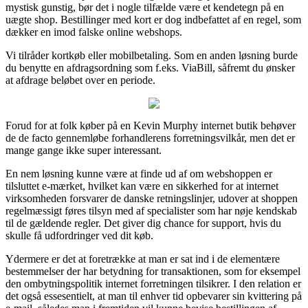
mystisk gunstig, bør det i nogle tilfælde være et kendetegn på en
uægte shop. Bestillinger med kort er dog indbefattet af en regel, som
dækker en imod falske online webshops.
Vi tilråder kortkøb eller mobilbetaling. Som en anden løsning burde
du benytte en afdragsordning som f.eks. ViaBill, såfremt du ønsker
at afdrage beløbet over en periode.
Forud for at folk køber på en Kevin Murphy internet butik behøver
de de facto gennemløbe forhandlerens forretningsvilkår, men det er
mange gange ikke super interessant.
En nem løsning kunne være at finde ud af om webshoppen er
tilsluttet e-mærket, hvilket kan være en sikkerhed for at internet
virksomheden forsvarer de danske retningslinjer, udover at shoppen
regelmæssigt føres tilsyn med af specialister som har nøje kendskab
til de gældende regler. Det giver dig chance for support, hvis du
skulle få udfordringer ved dit køb.
Ydermere er det at foretrække at man er sat ind i de elementære
bestemmelser der har betydning for transaktionen, som for eksempel
den ombytningspolitik internet forretningen tilsikrer. I den relation er
det også essesentielt, at man til enhver tid opbevarer sin kvittering på