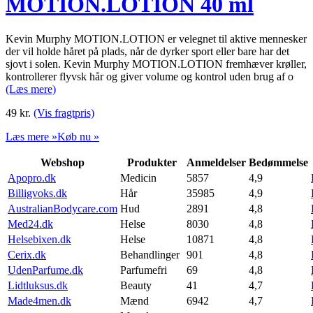
MOTION.LOTION 40 ml
Kevin Murphy MOTION.LOTION er velegnet til aktive mennesker
der vil holde håret på plads, når de dyrker sport eller bare har det
sjovt i solen. Kevin Murphy MOTION.LOTION fremhæver krøller,
kontrollerer flyvsk hår og giver volume og kontrol uden brug af o
(Læs mere)
49
kr.
(Vis fragtpris)
Læs mere »
Køb nu »
Webshop
Produkter
Anmeldelser
Bedømmelse
Apopro.dk
Medicin
5857
4,9
Billigvoks.dk
Hår
35985
4,9
AustralianBodycare.com
Hud
2891
4,8
Med24.dk
Helse
8030
4,8
Helsebixen.dk
Helse
10871
4,8
Cerix.dk
Behandlinger
901
4,8
UdenParfume.dk
Parfumefri
69
4,8
Lidtluksus.dk
Beauty
41
4,7
Made4men.dk
Mænd
6942
4,7