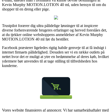
e-mail, således man i fremtiden vil kunne bevise bestillingen af
Kevin Murphy MOTION.LOTION 40 ml, uden hensyn til om du
shopper til en dreng eller pige.
Trustpilot forærer dig ultra pålidelige løsninger til at inspicere
diverse forhenværende brugeres erfaringer og herved foreslåes det,
at du tjekker online webshoppens anmeldelser af Kevin Murphy
MOTION.LOTION 40 ml før du bestiller.
Facebook præsterer ligeledes rigtig habile genveje til at få indsigt i
internet firmaets pålidelighed. Desuden ser vi en række outlets på
nettet hvor det er muligt at ytre en bedømmelse af deres køb, hvilket
ydermere bør anvendes til at tage stilling til tilfredsheden hos
kunderne.
Vores website finansieres af annoncer. Vi har samarbejdsaftaler med