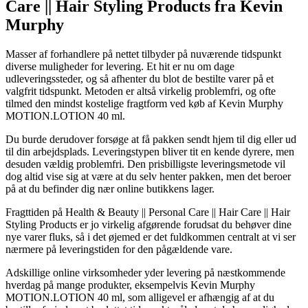
Care || Hair Styling Products fra Kevin
Murphy
Masser af forhandlere på nettet tilbyder på nuværende tidspunkt
diverse muligheder for levering. Et hit er nu om dage
udleveringssteder, og så afhenter du blot de bestilte varer på et
valgfrit tidspunkt. Metoden er altså virkelig problemfri, og ofte
tilmed den mindst kostelige fragtform ved køb af Kevin Murphy
MOTION.LOTION 40 ml.
Du burde derudover forsøge at få pakken sendt hjem til dig eller ud
til din arbejdsplads. Leveringstypen bliver tit en kende dyrere, men
desuden vældig problemfri. Den prisbilligste leveringsmetode vil
dog altid vise sig at være at du selv henter pakken, men det beroer
på at du befinder dig nær online butikkens lager.
Fragttiden på Health & Beauty || Personal Care || Hair Care || Hair
Styling Products er jo virkelig afgørende forudsat du behøver dine
nye varer fluks, så i det øjemed er det fuldkommen centralt at vi ser
nærmere på leveringstiden for den pågældende vare.
Adskillige online virksomheder yder levering på næstkommende
hverdag på mange produkter, eksempelvis Kevin Murphy
MOTION.LOTION 40 ml, som alligevel er afhængig af at du