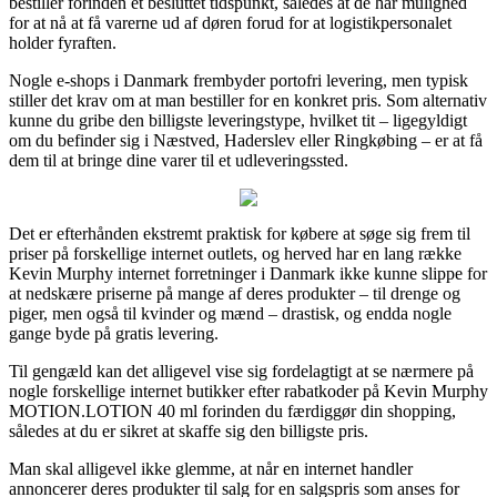
bestiller forinden et besluttet tidspunkt, således at de har mulighed
for at nå at få varerne ud af døren forud for at logistikpersonalet
holder fyraften.
Nogle e-shops i Danmark frembyder portofri levering, men typisk
stiller det krav om at man bestiller for en konkret pris. Som alternativ
kunne du gribe den billigste leveringstype, hvilket tit – ligegyldigt
om du befinder sig i Næstved, Haderslev eller Ringkøbing – er at få
dem til at bringe dine varer til et udleveringssted.
Det er efterhånden ekstremt praktisk for købere at søge sig frem til
priser på forskellige internet outlets, og herved har en lang række
Kevin Murphy internet forretninger i Danmark ikke kunne slippe for
at nedskære priserne på mange af deres produkter – til drenge og
piger, men også til kvinder og mænd – drastisk, og endda nogle
gange byde på gratis levering.
Til gengæld kan det alligevel vise sig fordelagtigt at se nærmere på
nogle forskellige internet butikker efter rabatkoder på Kevin Murphy
MOTION.LOTION 40 ml forinden du færdiggør din shopping,
således at du er sikret at skaffe sig den billigste pris.
Man skal alligevel ikke glemme, at når en internet handler
annoncerer deres produkter til salg for en salgspris som anses for