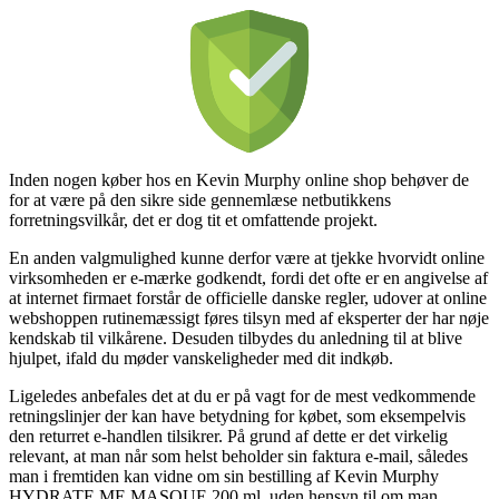
Inden nogen køber hos en Kevin Murphy online shop behøver de
for at være på den sikre side gennemlæse netbutikkens
forretningsvilkår, det er dog tit et omfattende projekt.
En anden valgmulighed kunne derfor være at tjekke hvorvidt online
virksomheden er e-mærke godkendt, fordi det ofte er en angivelse af
at internet firmaet forstår de officielle danske regler, udover at online
webshoppen rutinemæssigt føres tilsyn med af eksperter der har nøje
kendskab til vilkårene. Desuden tilbydes du anledning til at blive
hjulpet, ifald du møder vanskeligheder med dit indkøb.
Ligeledes anbefales det at du er på vagt for de mest vedkommende
retningslinjer der kan have betydning for købet, som eksempelvis
den returret e-handlen tilsikrer. På grund af dette er det virkelig
relevant, at man når som helst beholder sin faktura e-mail, således
man i fremtiden kan vidne om sin bestilling af Kevin Murphy
HYDRATE.ME.MASQUE 200 ml, uden hensyn til om man