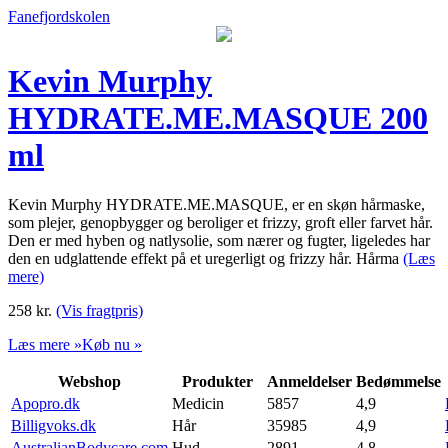
Fanefjordskolen
Kevin Murphy
HYDRATE.ME.MASQUE 200
ml
Kevin Murphy HYDRATE.ME.MASQUE, er en skøn hårmaske,
som plejer, genopbygger og beroliger et frizzy, groft eller farvet hår.
Den er med hyben og natlysolie, som nærer og fugter, ligeledes har
den en udglattende effekt på et uregerligt og frizzy hår. Hårma
(Læs
mere)
258
kr.
(Vis fragtpris)
Læs mere »
Køb nu »
Webshop
Produkter
Anmeldelser
Bedømmelse
Apopro.dk
Medicin
5857
4,9
Billigvoks.dk
Hår
35985
4,9
AustralianBodycare.com
Hud
2891
4,8