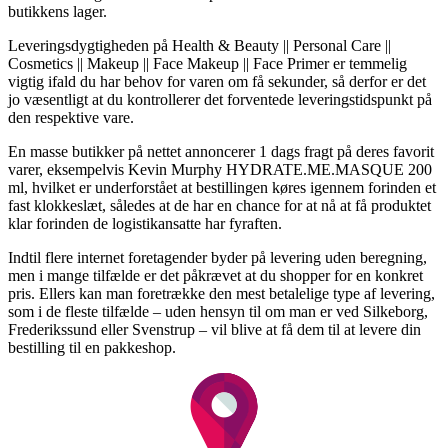
butikkens lager.
Leveringsdygtigheden på Health & Beauty || Personal Care ||
Cosmetics || Makeup || Face Makeup || Face Primer er temmelig
vigtig ifald du har behov for varen om få sekunder, så derfor er det
jo væsentligt at du kontrollerer det forventede leveringstidspunkt på
den respektive vare.
En masse butikker på nettet annoncerer 1 dags fragt på deres favorit
varer, eksempelvis Kevin Murphy HYDRATE.ME.MASQUE 200
ml, hvilket er underforstået at bestillingen køres igennem forinden et
fast klokkeslæt, således at de har en chance for at nå at få produktet
klar forinden de logistikansatte har fyraften.
Indtil flere internet foretagender byder på levering uden beregning,
men i mange tilfælde er det påkrævet at du shopper for en konkret
pris. Ellers kan man foretrække den mest betalelige type af levering,
som i de fleste tilfælde – uden hensyn til om man er ved Silkeborg,
Frederikssund eller Svenstrup – vil blive at få dem til at levere din
bestilling til en pakkeshop.