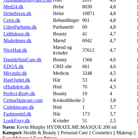
Med24.dk
Helse
8030
4,8
Helsebixen.dk
Helse
10871
4,8
Cerix.dk
Behandlinger
901
4,8
UdenParfume.dk
Parfumefri
69
4,8
Lidtluksus.dk
Beauty
41
4,7
Made4men.dk
Mænd
6942
4,7
Mænd og
NiceHair.dk
37612
4,7
kvinder
DanishSkinCare.dk
Beauty
1566
4,6
EDOA.dk
CBD olie
661
4,6
Mecindo.dk
Medicin
3248
4,5
HairOutlet.dk
Hår
53
4,4
eHudpleje.dk
Hud
70
4,3
Perfect-Body.dk
Beauty
10
4
CetinaSkincare.com
Krokodilleolie
2
3,8
Cultskincare.dk
Hud
1
3,7
Fashiongirl.dk
Hår
173
3,7
LookFoxy.dk
Kvinder
51
2,5
Navn:
Kevin Murphy HYDRATE.ME.MASQUE 200 ml
Kategori:
Health & Beauty || Personal Care || Cosmetics || Makeup ||