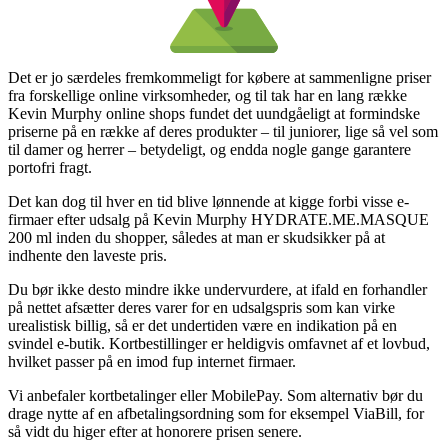
Det er jo særdeles fremkommeligt for købere at sammenligne priser
fra forskellige online virksomheder, og til tak har en lang række
Kevin Murphy online shops fundet det uundgåeligt at formindske
priserne på en række af deres produkter – til juniorer, lige så vel som
til damer og herrer – betydeligt, og endda nogle gange garantere
portofri fragt.
Det kan dog til hver en tid blive lønnende at kigge forbi visse e-
firmaer efter udsalg på Kevin Murphy HYDRATE.ME.MASQUE
200 ml inden du shopper, således at man er skudsikker på at
indhente den laveste pris.
Du bør ikke desto mindre ikke undervurdere, at ifald en forhandler
på nettet afsætter deres varer for en udsalgspris som kan virke
urealistisk billig, så er det undertiden være en indikation på en
svindel e-butik. Kortbestillinger er heldigvis omfavnet af et lovbud,
hvilket passer på en imod fup internet firmaer.
Vi anbefaler kortbetalinger eller MobilePay. Som alternativ bør du
drage nytte af en afbetalingsordning som for eksempel ViaBill, for
så vidt du higer efter at honorere prisen senere.