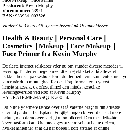
Face Makeup || Face Primer
Producent:
Kevin Murphy
Varenummer:
53921
EAN:
9339341003526
Vurderet til
3.8
ud af 5 stjerner baseret på
18
anmeldelser
Health & Beauty || Personal Care ||
Cosmetics || Makeup || Face Makeup ||
Face Primer fra Kevin Murphy
De fleste internet selskaber yder nu om stunder diverse metoder til
levering. En der er meget anvendt er i øjeblikket at få afleveret
pakken hos en pakkeshop, fordi du dermed nemt kan hente dine nye
varer når du har mulighed for det. Fragtformen er jo yderst
hensigtsmæssig, og oftest tilmed den mindst kostelige
leveringsversion ved køb af Kevin Murphy
HYDRATE.ME.MASQUE 200 ml.
Du burde ydermere tænke over at få varerne bragt til din adresse
eller ud på din arbejdsplads. Fragtløsningen bliver tit en sjat mere
pebret, men derudover særligt ukompliceret. Den mest letkøbte
leveringsform kan ikke modsiges at være selv at hente ordren,
hvilket afhænger af at du har bopæl i kort afstand af online