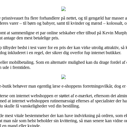
re prisniveauet fra flere forhandlere på nettet, og til gengæld har masse
eres varer – til børn og babyer, samt til kvinder og mænd – kolossalt, 
nsomt at sammenligne et par online selskaber efter tilbud på Kevin 
at antage den mest betalelige pris.
tilbyder bedst i test varer for en pris der kan virke utrolig attraktiv, s
og inkluderet i en regel, der sikrer dig overfor fup internet butikker.
t eller mobilbetaling. Som en alternativ mulighed kan du drage fordel af
n ude i fremtiden.
utik behøver man egentlig læse e-shoppens forretningsvilkår, dog er de
rse om internet webshoppen er støttet af e-mærket, eftersom det almind
ed at internet webshoppen rutinemæssigt efterses af specialister der har 
du skulle få vanskeligheder ved din bestilling.
 de mest vitale bestemmelser der kan have indvirkning på ordren, som e
igtigt, at man når som helst beholder sin kvittering, så man senere ka
l en mand eller kvinde.