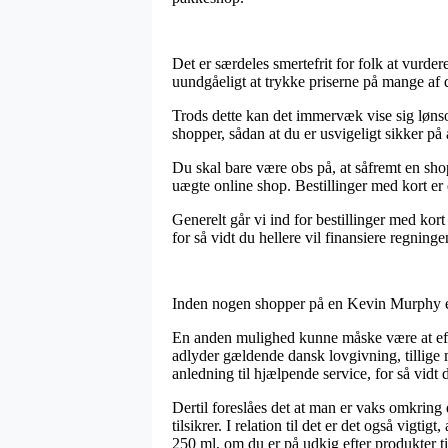
Det er særdeles smertefrit for folk at vurde
uundgåeligt at trykke priserne på mange af d
Trods dette kan det immervæk vise sig lø
shopper, sådan at du er usvigeligt sikker på 
Du skal bare være obs på, at såfremt en shop 
uægte online shop. Bestillinger med kort er d
Generelt går vi ind for bestillinger med kor
for så vidt du hellere vil finansiere regninge
Inden nogen shopper på en Kevin Murphy e-b
En anden mulighed kunne måske være at efte
adlyder gældende dansk lovgivning, tillige m
anledning til hjælpende service, for så vidt 
Dertil foreslåes det at man er vaks omkring
tilsikrer. I relation til det er det også v
250 ml, om du er på udkig efter produkter ti