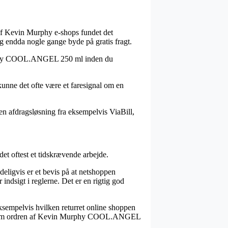
r af Kevin Murphy e-shops fundet det
og endda nogle gange byde på gratis fragt.
Murphy COOL.ANGEL 250 ml inden du
å kunne det ofte være et faresignal om en
 en afdragsløsning fra eksempelvis ViaBill,
t oftest et tidskrævende arbejde.
eligvis er et bevis på at netshoppen
indsigt i reglerne. Det er en rigtig god
ksempelvis hvilken returret online shoppen
n vidne om ordren af Kevin Murphy COOL.ANGEL