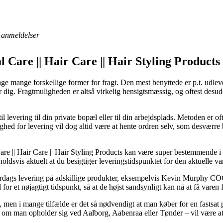
anmeldelser
l Care || Hair Care || Hair Styling Produc
ge mange forskellige former for fragt. Den mest benyttede er p.t. udlever
er dig. Fragtmuligheden er altså virkelig hensigtsmæssig, og oftest des
il levering til din private bopæl eller til din arbejdsplads. Metoden er o
hed for levering vil dog altid være at hente ordren selv, som desværre 
are || Hair Care || Hair Styling Products kan være super bestemmende i 
holdsvis aktuelt at du besigtiger leveringstidspunktet for den aktuelle va
1 hverdags levering på adskillige produkter, eksempelvis Kevin Murph
 for et nøjagtigt tidspunkt, så at de højst sandsynligt kan nå at få varen f
, men i mange tilfælde er det så nødvendigt at man køber for en fastsat
sk – om man opholder sig ved Aalborg, Aabenraa eller Tønder – vil være at