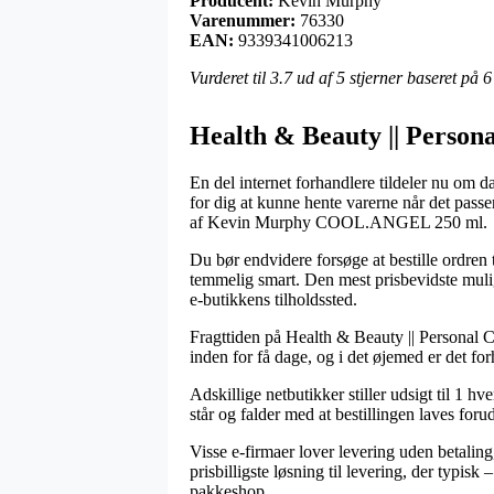
Producent:
Kevin Murphy
Varenummer:
76330
EAN:
9339341006213
Vurderet til
3.7
ud af 5 stjerner baseret på
6
Health & Beauty || Persona
En del internet forhandlere tildeler nu om da
for dig at kunne hente varerne når det pass
af Kevin Murphy COOL.ANGEL 250 ml.
Du bør endvidere forsøge at bestille ordren t
temmelig smart. Den mest prisbevidste mulig
e-butikkens tilholdssted.
Fragttiden på Health & Beauty || Personal C
inden for få dage, og i det øjemed er det for
Adskillige netbutikker stiller udsigt til 
står og falder med at bestillingen laves forud
Visse e-firmaer lover levering uden betaling
prisbilligste løsning til levering, der typi
pakkeshop.