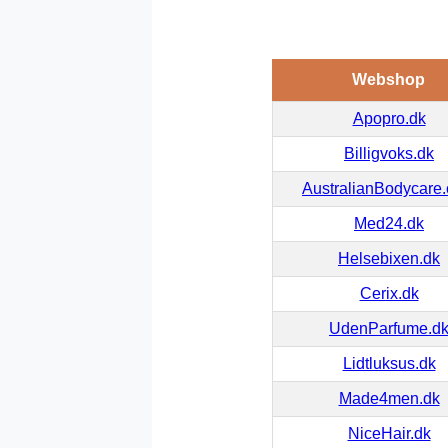
Webshop
Apopro.dk
Billigvoks.dk
AustralianBodycare
Med24.dk
Helsebixen.dk
Cerix.dk
UdenParfume.d
Lidtluksus.dk
Made4men.dk
NiceHair.dk