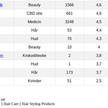
dk
Beauty
1566
4,6
CBD olie
661
4,6
Medicin
3248
4,5
Hår
53
4,4
Hud
70
4,3
Beauty
10
4
om
Krokodilleolie
2
3,8
Hud
1
3,7
Hår
173
3,7
Kvinder
51
2,5
 ml
|| Hair Care || Hair Styling Products