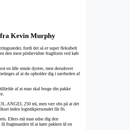
ts fra Kevin Murphy
ingssteder, fordi det så er super fleksibelt
uden den mest prisbevidste fragtform ved køb
ftest en lille smule dyrere, men derudover
betinges af at du opholder dig i nærheden af
tilfælde af at man skal bruge din pakke
re.
y COOL.ANGEL 250 ml, men vær obs på at det
ikset inden logistikpersonalet får fri.
 pris. Ellers må man udse dig den
 få fragtmanden til at køre pakken til en