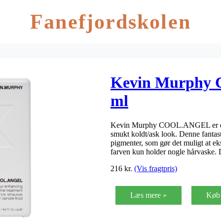
Fanefjordskolen
Kevin Murphy
ml
Kevin Murphy COOL.ANGEL er en ef
smukt koldt/ask look. Denne fantast
pigmenter, som gør det muligt at ek
farven kun holder nogle hårvaske
216
kr.
(Vis fragtpris)
Læs mere »
Køb 