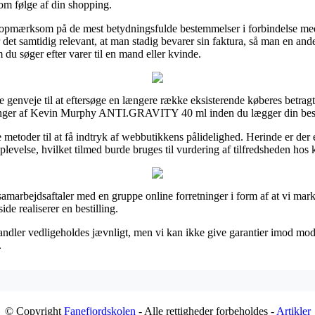
som følge af din shopping.
 er opmærksom på de mest betydningsfulde bestemmelser i forbindelse m
 det samtidig relevant, at man stadig bevarer sin faktura, så man en a
søger efter varer til en mand eller kvinde.
genveje til at eftersøge en længere række eksisterende køberes betragtn
ringer af Kevin Murphy ANTI.GRAVITY 40 ml inden du lægger din best
ge metoder til at få indtryk af webbutikkens pålidelighed. Herinde er d
evelse, hvilket tilmed burde bruges til vurdering af tilfredsheden hos
 samarbejdsaftaler med en gruppe online forretninger i form af at vi ma
de realiserer en bestilling.
ndler vedligeholdes jævnligt, men vi kan ikke give garantier imod modif
.
© Copyright
Fanefjordskolen
- Alle rettigheder forbeholdes -
Artikler