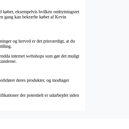
ed købet, eksempelvis hvilken ombytningsret
nden gang kan bekræfte købet af Kevin
inger og herved er det prisværdigt, at du
illing.
er endda internet webshops som gør det muligt
 kunderne.
rkedsfører deres produkter, og modtager
ikationer der potentielt er udarbejdet siden