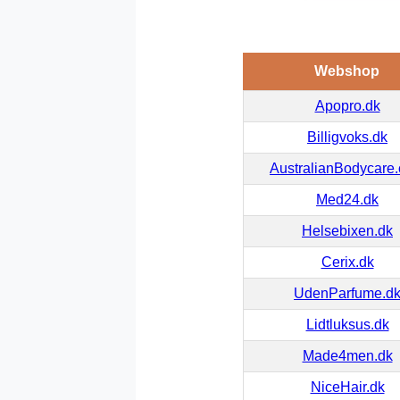
Webshop
Apopro.dk
Billigvoks.dk
AustralianBodycare
Med24.dk
Helsebixen.dk
Cerix.dk
UdenParfume.d
Lidtluksus.dk
Made4men.dk
NiceHair.dk