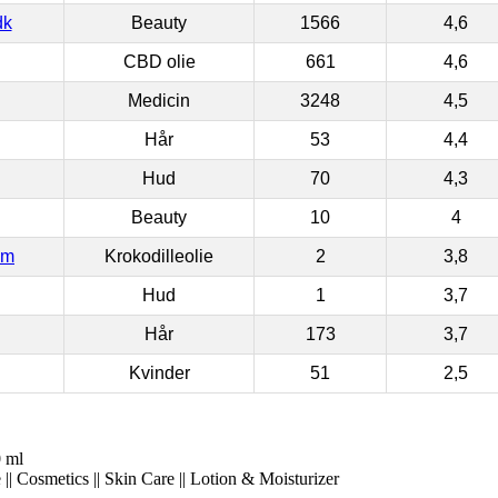
dk
Beauty
1566
4,6
CBD olie
661
4,6
Medicin
3248
4,5
Hår
53
4,4
Hud
70
4,3
Beauty
10
4
om
Krokodilleolie
2
3,8
Hud
1
3,7
Hår
173
3,7
Kvinder
51
2,5
 ml
|| Cosmetics || Skin Care || Lotion & Moisturizer