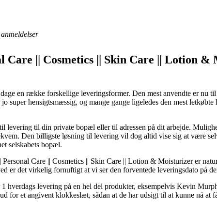
anmeldelser
l Care || Cosmetics || Skin Care || Lotion &
age en række forskellige leveringsformer. Den mest anvendte er nu ti
er jo super hensigtsmæssig, og mange gange ligeledes den mest letkøb
l levering til din private bopæl eller til adressen på dit arbejde. Mulig
m. Den billigste løsning til levering vil dog altid vise sig at være se
net selskabets bopæl.
ersonal Care || Cosmetics || Skin Care || Lotion & Moisturizer er natur
d er det virkelig fornuftigt at vi ser den forventede leveringsdato på de
 1 hverdags levering på en hel del produkter, eksempelvis Kevin M
d for et angivent klokkeslæt, sådan at de har udsigt til at kunne nå at f