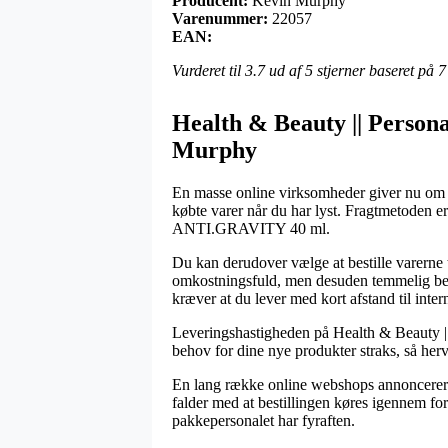
Producent:
Kevin Murphy
Varenummer:
22057
EAN:
Vurderet til
3.7
ud af 5 stjerner baseret på
7
Health & Beauty || Persona
Murphy
En masse online virksomheder giver nu om d
købte varer når du har lyst. Fragtmetoden 
ANTI.GRAVITY 40 ml.
Du kan derudover vælge at bestille varerne ti
omkostningsfuld, men desuden temmelig bekve
kræver at du lever med kort afstand til inter
Leveringshastigheden på Health & Beauty || P
behov for dine nye produkter straks, så herve
En lang række online webshops annoncerer
falder med at bestillingen køres igennem foru
pakkepersonalet har fyraften.