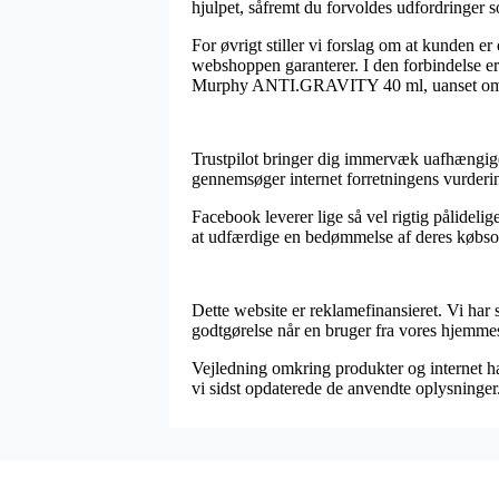
hjulpet, såfremt du forvoldes udfordringer 
For øvrigt stiller vi forslag om at kunden
webshoppen garanterer. I den forbindelse er
Murphy ANTI.GRAVITY 40 ml, uanset om du 
Trustpilot bringer dig immervæk uafhængige 
gennemsøger internet forretningens vurde
Facebook leverer lige så vel rigtig pålideli
at udfærdige en bedømmelse af deres købsopl
Dette website er reklamefinansieret. Vi har
godtgørelse når en bruger fra vores hjemmesi
Vejledning omkring produkter og internet ha
vi sidst opdaterede de anvendte oplysninger