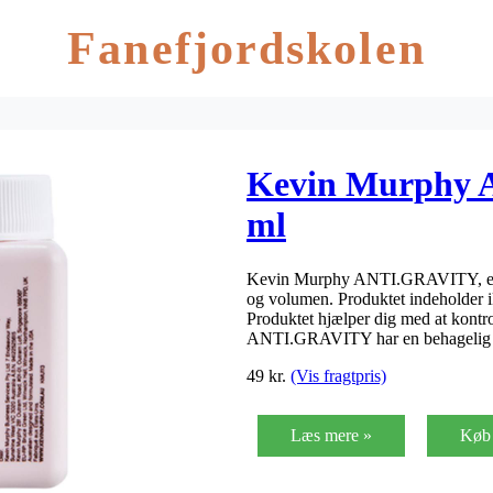
Fanefjordskolen
Kevin Murphy 
ml
Kevin Murphy ANTI.GRAVITY, er et 
og volumen. Produktet indeholder ikke
Produktet hjælper dig med at kontro
ANTI.GRAVITY har en behageli
49
kr.
(Vis fragtpris)
Læs mere »
Køb 