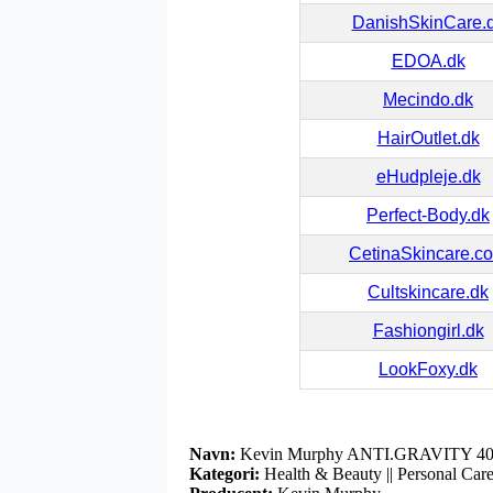
DanishSkinCare.
EDOA.dk
Mecindo.dk
HairOutlet.dk
eHudpleje.dk
Perfect-Body.dk
CetinaSkincare.c
Cultskincare.dk
Fashiongirl.dk
LookFoxy.dk
Navn:
Kevin Murphy ANTI.GRAVITY 40
Kategori:
Health & Beauty || Personal Care 