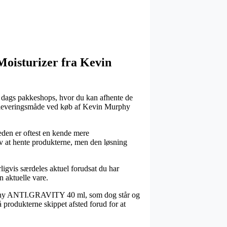
 Moisturizer fra Kevin
l dags pakkeshops, hvor du kan afhente de
te leveringsmåde ved køb af Kevin Murphy
heden er oftest en kende mere
lv at hente produkterne, men den løsning
ligvis særdeles aktuel forudsat du har
n aktuelle vare.
urphy ANTI.GRAVITY 40 ml, som dog står og
å produkterne skippet afsted forud for at