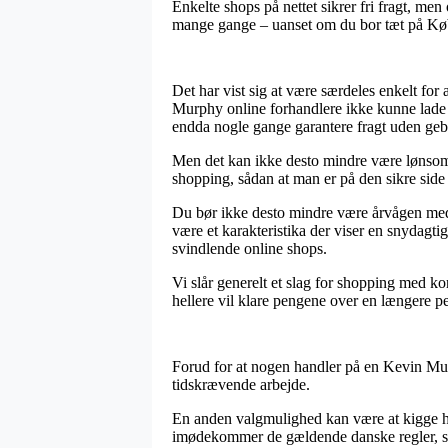
Enkelte shops på nettet sikrer fri fragt, m
mange gange – uanset om du bor tæt på Købe
Det har vist sig at være særdeles enkelt fo
Murphy online forhandlere ikke kunne lade væ
endda nogle gange garantere fragt uden geb
Men det kan ikke desto mindre være lønsom
shopping, sådan at man er på den sikre side m
Du bør ikke desto mindre være årvågen med, a
være et karakteristika der viser en snydagti
svindlende online shops.
Vi slår generelt et slag for shopping med ko
hellere vil klare pengene over en længere p
Forud for at nogen handler på en Kevin Murp
tidskrævende arbejde.
En anden valgmulighed kan være at kigge h
imødekommer de gældende danske regler, samt