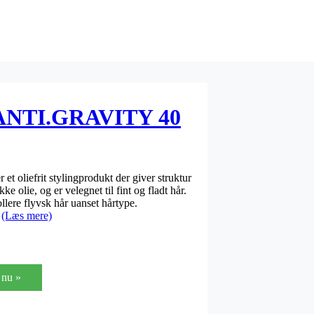
ANTI.GRAVITY 40
oliefrit stylingprodukt der giver struktur
 olie, og er velegnet til fint og fladt hår.
llere flyvsk hår uanset hårtype.
g
(Læs mere)
nu »