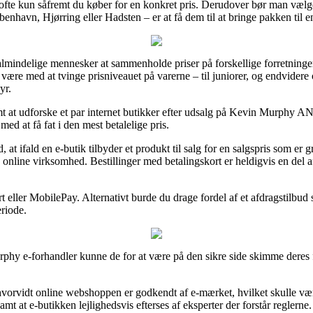
en ofte kun såfremt du køber for en konkret pris. Derudover bør man væl
nhavn, Hjørring eller Hadsten – er at få dem til at bringe pakken til 
r almindelige mennesker at sammenholde priser på forskellige forretninge
re med at tvinge prisniveauet på varerne – til juniorer, og endvidere o
yr.
t at udforske et par internet butikker efter udsalg på Kevin Murphy
ed at få fat i den mest betalelige pris.
t ifald en e-butik tilbyder et produkt til salg for en salgspris som er g
g online virksomhed. Bestillinger med betalingskort er heldigvis en del
rt eller MobilePay. Alternativt burde du drage fordel af et afdragstilbud
eriode.
hy e-forhandler kunne de for at være på den sikre side skimme deres fo
vorvidt online webshoppen er godkendt af e-mærket, hvilket skulle væ
 at e-butikken lejlighedsvis efterses af eksperter der forstår reglerne.