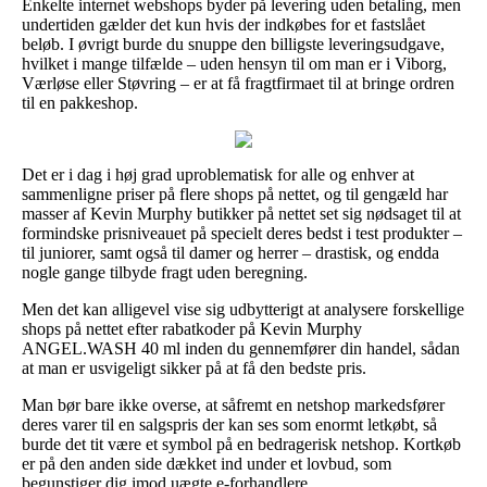
Enkelte internet webshops byder på levering uden betaling, men
undertiden gælder det kun hvis der indkøbes for et fastslået
beløb. I øvrigt burde du snuppe den billigste leveringsudgave,
hvilket i mange tilfælde – uden hensyn til om man er i Viborg,
Værløse eller Støvring – er at få fragtfirmaet til at bringe ordren
til en pakkeshop.
Det er i dag i høj grad uproblematisk for alle og enhver at
sammenligne priser på flere shops på nettet, og til gengæld har
masser af Kevin Murphy butikker på nettet set sig nødsaget til at
formindske prisniveauet på specielt deres bedst i test produkter –
til juniorer, samt også til damer og herrer – drastisk, og endda
nogle gange tilbyde fragt uden beregning.
Men det kan alligevel vise sig udbytterigt at analysere forskellige
shops på nettet efter rabatkoder på Kevin Murphy
ANGEL.WASH 40 ml inden du gennemfører din handel, sådan
at man er usvigeligt sikker på at få den bedste pris.
Man bør bare ikke overse, at såfremt en netshop markedsfører
deres varer til en salgspris der kan ses som enormt letkøbt, så
burde det tit være et symbol på en bedragerisk netshop. Kortkøb
er på den anden side dækket ind under et lovbud, som
begunstiger dig imod uægte e-forhandlere.