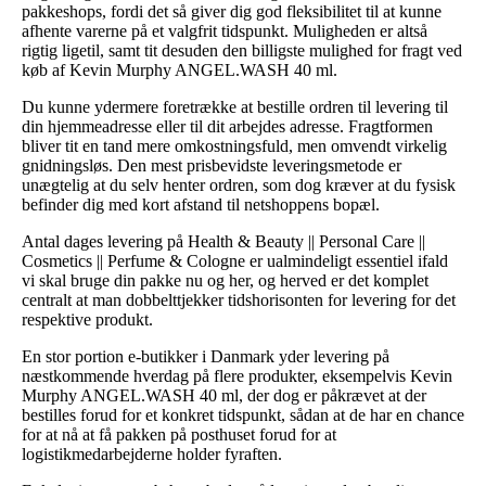
pakkeshops, fordi det så giver dig god fleksibilitet til at kunne
afhente varerne på et valgfrit tidspunkt. Muligheden er altså
rigtig ligetil, samt tit desuden den billigste mulighed for fragt ved
køb af Kevin Murphy ANGEL.WASH 40 ml.
Du kunne ydermere foretrække at bestille ordren til levering til
din hjemmeadresse eller til dit arbejdes adresse. Fragtformen
bliver tit en tand mere omkostningsfuld, men omvendt virkelig
gnidningsløs. Den mest prisbevidste leveringsmetode er
unægtelig at du selv henter ordren, som dog kræver at du fysisk
befinder dig med kort afstand til netshoppens bopæl.
Antal dages levering på Health & Beauty || Personal Care ||
Cosmetics || Perfume & Cologne er ualmindeligt essentiel ifald
vi skal bruge din pakke nu og her, og herved er det komplet
centralt at man dobbelttjekker tidshorisonten for levering for det
respektive produkt.
En stor portion e-butikker i Danmark yder levering på
næstkommende hverdag på flere produkter, eksempelvis Kevin
Murphy ANGEL.WASH 40 ml, der dog er påkrævet at der
bestilles forud for et konkret tidspunkt, sådan at de har en chance
for at nå at få pakken på posthuset forud for at
logistikmedarbejderne holder fyraften.