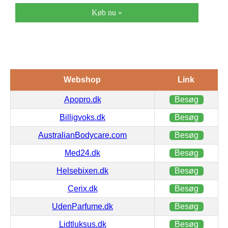
Køb nu »
Webshop
Link
Apopro.dk
Besøg
Billigvoks.dk
Besøg
AustralianBodycare.com
Besøg
Med24.dk
Besøg
Helsebixen.dk
Besøg
Cerix.dk
Besøg
UdenParfume.dk
Besøg
Lidtluksus.dk
Besøg