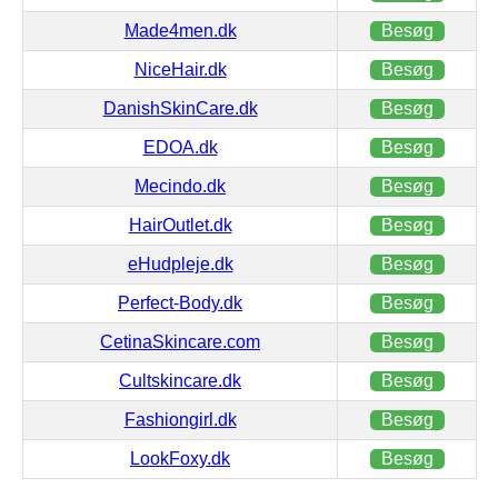
Made4men.dk
Besøg
NiceHair.dk
Besøg
DanishSkinCare.dk
Besøg
EDOA.dk
Besøg
Mecindo.dk
Besøg
HairOutlet.dk
Besøg
eHudpleje.dk
Besøg
Perfect-Body.dk
Besøg
CetinaSkincare.com
Besøg
Cultskincare.dk
Besøg
Fashiongirl.dk
Besøg
LookFoxy.dk
Besøg