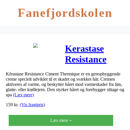
Fanefjordskolen
Kerastase
Resistance
Ciment
Kérastase Resistance Ciment Thermique er en genopbyggende
Thermique
creme specielt udviklet til et skadet og svækket hår. Cremen
aktiveres af varme, og beskytter håret mod varmeskader fra føn,
150 ml
glatte- eller krøllejern. Den styrker håret og forebygger slitage og
spa
(Læs mere)
159
kr.
(Vis fragtpris)
Læs mere »