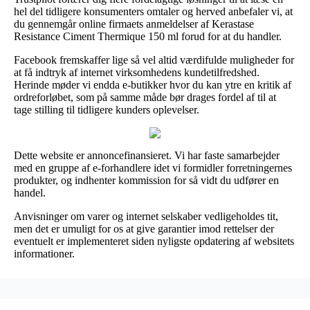
hel del tidligere konsumenters omtaler og herved anbefaler vi, at
du gennemgår online firmaets anmeldelser af Kerastase
Resistance Ciment Thermique 150 ml forud for at du handler.
Facebook fremskaffer lige så vel altid værdifulde muligheder for
at få indtryk af internet virksomhedens kundetilfredshed.
Herinde møder vi endda e-butikker hvor du kan ytre en kritik af
ordreforløbet, som på samme måde bør drages fordel af til at
tage stilling til tidligere kunders oplevelser.
Dette website er annoncefinansieret. Vi har faste samarbejder
med en gruppe af e-forhandlere idet vi formidler forretningernes
produkter, og indhenter kommission for så vidt du udfører en
handel.
Anvisninger om varer og internet selskaber vedligeholdes tit,
men det er umuligt for os at give garantier imod rettelser der
eventuelt er implementeret siden nyligste opdatering af websitets
informationer.