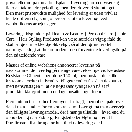
privat eller ud på din arbejdsplads. Leveringsformen viser sig til
tider en tak mindre prisbillig, men derudover ekstremt ligetil.
Den mest prisbevidste mulighed for levering er uden tvivl at
hente ordren selv, som jo beroer på at du lever lige ved
webbutikkens arbejdslager.
Leveringstidspunktet på Health & Beauty || Personal Care || Hair
Care || Hair Styling Products kan være særdeles vigtig ifald du
skal bruge din pakke øjeblikkeligt, så af den grund er det
naturligvis klogt at du kontrollerer den forventede leveringstid på
den pågældende vare.
Masser af online webshops annoncerer levering på
næstkommende hverdag på mange varer, eksempelvis Kerastase
Resistance Ciment Thermique 150 ml, men husk at det stiller
krav om at ordren indsendes tidligere end et fastslået tidspunkt,
med hensynstagen til at de højst sandsynligt kan nå at få
produktet klargjort inden de lageransatte tager hjem.
Flere internet selskaber frembyder fri fragt, men oftest påkræves
det at man handler for en konkret sum. I øvrigt må man overveje
den billigste leveringsmodel, der i mange tilfælde – hvad end du
opholder sig nær Esbjerg, Ringsted eller Hørning – er at få
fragtfirmaet til at bringe ordren til et udleveringssted.