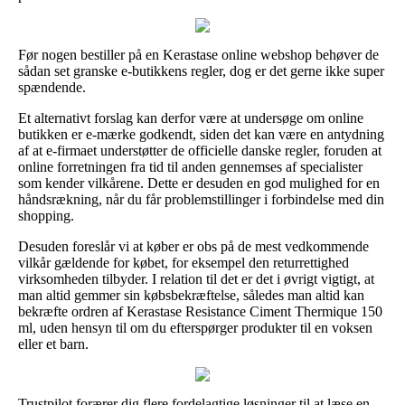
Før nogen bestiller på en Kerastase online webshop behøver de
sådan set granske e-butikkens regler, dog er det gerne ikke super
spændende.
Et alternativt forslag kan derfor være at undersøge om online
butikken er e-mærke godkendt, siden det kan være en antydning
af at e-firmaet understøtter de officielle danske regler, foruden at
online forretningen fra tid til anden gennemses af specialister
som kender vilkårene. Dette er desuden en god mulighed for en
håndsrækning, når du får problemstillinger i forbindelse med din
shopping.
Desuden foreslår vi at køber er obs på de mest vedkommende
vilkår gældende for købet, for eksempel den returrettighed
virksomheden tilbyder. I relation til det er det i øvrigt vigtigt, at
man altid gemmer sin købsbekræftelse, således man altid kan
bekræfte ordren af Kerastase Resistance Ciment Thermique 150
ml, uden hensyn til om du efterspørger produkter til en voksen
eller et barn.
Trustpilot forærer dig flere fordelagtige løsninger til at læse en