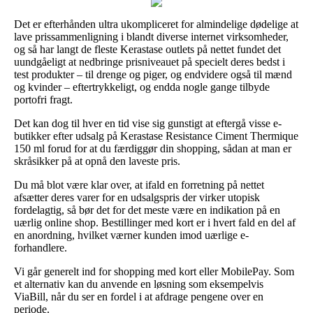
Det er efterhånden ultra ukompliceret for almindelige dødelige at
lave prissammenligning i blandt diverse internet virksomheder,
og så har langt de fleste Kerastase outlets på nettet fundet det
uundgåeligt at nedbringe prisniveauet på specielt deres bedst i
test produkter – til drenge og piger, og endvidere også til mænd
og kvinder – eftertrykkeligt, og endda nogle gange tilbyde
portofri fragt.
Det kan dog til hver en tid vise sig gunstigt at eftergå visse e-
butikker efter udsalg på Kerastase Resistance Ciment Thermique
150 ml forud for at du færdiggør din shopping, sådan at man er
skråsikker på at opnå den laveste pris.
Du må blot være klar over, at ifald en forretning på nettet
afsætter deres varer for en udsalgspris der virker utopisk
fordelagtig, så bør det for det meste være en indikation på en
uærlig online shop. Bestillinger med kort er i hvert fald en del af
en anordning, hvilket værner kunden imod uærlige e-
forhandlere.
Vi går generelt ind for shopping med kort eller MobilePay. Som
et alternativ kan du anvende en løsning som eksempelvis
ViaBill, når du ser en fordel i at afdrage pengene over en
periode.