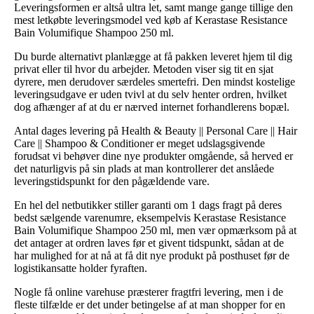
Leveringsformen er altså ultra let, samt mange gange tillige den
mest letkøbte leveringsmodel ved køb af Kerastase Resistance
Bain Volumifique Shampoo 250 ml.
Du burde alternativt planlægge at få pakken leveret hjem til dig
privat eller til hvor du arbejder. Metoden viser sig tit en sjat
dyrere, men derudover særdeles smertefri. Den mindst kostelige
leveringsudgave er uden tvivl at du selv henter ordren, hvilket
dog afhænger af at du er nærved internet forhandlerens bopæl.
Antal dages levering på Health & Beauty || Personal Care || Hair
Care || Shampoo & Conditioner er meget udslagsgivende
forudsat vi behøver dine nye produkter omgående, så herved er
det naturligvis på sin plads at man kontrollerer det anslåede
leveringstidspunkt for den pågældende vare.
En hel del netbutikker stiller garanti om 1 dags fragt på deres
bedst sælgende varenumre, eksempelvis Kerastase Resistance
Bain Volumifique Shampoo 250 ml, men vær opmærksom på at
det antager at ordren laves før et givent tidspunkt, sådan at de
har mulighed for at nå at få dit nye produkt på posthuset før de
logistikansatte holder fyraften.
Nogle få online varehuse præsterer fragtfri levering, men i de
fleste tilfælde er det under betingelse af at man shopper for en