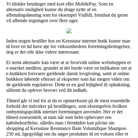
Vi tilråder betalinger med kort eller MobilePay. Som en
alternativ mulighed kunne du drage nytte af en
afbetalingsløsning som for eksempel ViaBill, forudsat du gerne
vil afbetale regningen over flere uger.
Inden nogen bestiller hos en Kerastase internet butik kunne man
til hver en tid have øje for virksomhedens forretningsbetingelser,
dog er det ofte ikke videre interessant.
Et nemt alternativ kan være at se hvorvidt online webshoppen er
e-mærket medlem, grundet at det burde være en indikation om at
e-butikken forsvarer gældende dansk lovgivning, samt at online
butikken løbende efterses af eksperter som har megen viden om
de gældende regulativer. Dette er en god lejlighed til opbakning,
såfremt du oplever besvær ved dit indkøb.
Tilmed går vi ind for at du er opmærksom på de mest essentielle
forhold der indvirker på bestillingen, som eksempelvis hvilken
ombytningspolitik internet forretningen anvender. Her er det
tilmed essesentielt, at man når som helst opbevarer ens
købsbekræftelse, således man i fremtiden kan påvise sin
shopping af Kerastase Resistance Bain Volumifique Shampoo
250 ml, ligegyldigt om du søger produkter til en voksen eller et