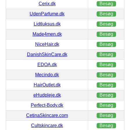
Cerix.dk
Besøg
UdenParfume.dk
Besøg
Lidtluksus.dk
Besøg
Made4men.dk
Besøg
NiceHair.dk
Besøg
DanishSkinCare.dk
Besøg
EDOA.dk
Besøg
Mecindo.dk
Besøg
HairOutlet.dk
Besøg
eHudpleje.dk
Besøg
Perfect-Body.dk
Besøg
CetinaSkincare.com
Besøg
Cultskincare.dk
Besøg