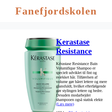
Fanefjordskolen
Kerastase
Resistance
Bain
Kérastase Resistance Bain
Volumifique
Volumifique Shampoo er
specielt udviklet til fint og
Shampoo 250
svækket hår. Tilførelsen af
volume gør håret lettere og mere
ml
glansfuldt, hvilket efterfølgende
gør stylingen lettere og bedre.
Desuden modarbejder
shampooen også statisk elektr
(Læs mere)