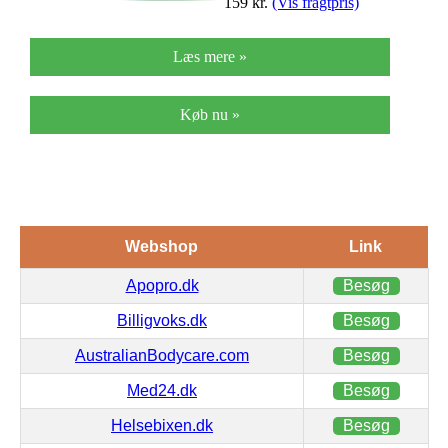
159
kr.
(Vis fragtpris)
Læs mere »
Køb nu »
Webshop
Link
Apopro.dk
Besøg
Billigvoks.dk
Besøg
AustralianBodycare.com
Besøg
Med24.dk
Besøg
Helsebixen.dk
Besøg