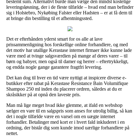
bestemt sum. Alternativt burde man vælge den mindst kostelige
leveringsløsning, der i de fleste tilfælde – hvad end man befinder
sig i Holstebro, Nykøbing Falster eller Hadsten – er at få dem til
at bringe din bestilling til et afhentningssted.
Det er efterhånden yderst smart for os alle at lave
prissammenligning hos forskellige online forhandlere, og med
det motiv har utallige Kerastase internet firmaer ikke kunne lade
være med at tvinge salgsværdien på mange af deres varer – til
børn og babyer, men også til damer og herrer – eftertrykkeligt,
og endda nogle gange garantere fragtfri levering.
Det kan dog til hver en tid være nyttigt at inspicere diverse e-
butikker efter rabat på Kerastase Resistance Bain Volumifique
Shampoo 250 ml inden du placerer ordren, således at du er
skråsikker på at opnå den laveste pris.
Man må lige meget hvad ikke glemme, at ifald en webshop
sælger en vare til en salgspris som anses for utrolig billig, så kan
det i nogle tilfælde være en varsel om en uægte internet
forhandler. Betalinger med kort er i hvert fald inkluderet i en
ordning, der bistår dig som kunde imod uærlige forhandlere på
nettet.