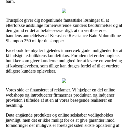
barn.
Trustpilot giver dig nogenlunde fantastiske løsninger til at
efterforske adskillige forhenværende kunders bedømmelser og af
den grund er det anbefalelsesværdigt, at du verificerer e-
handlens anmeldelser af Kerastase Resistance Bain Volumifique
Shampoo 250 ml før du shopper.
Facebook frembyder ligeledes immervæk gode muligheder for at
få indsigt i e-butikkens kundefokus. Foruden det er der nogle e-
butikker som giver kunderne mulighed for at levere en vurdering
af købsoplevelsen, som tillige kan drages fordel af til at vurdere
tidligere kunders oplevelser.
Vores side er finansieret af reklamer. Vi hjælper en del online
webshops og introducerer firmaernes produkter, og indtjener
provision i tilfælde af at en af vores besøgende realiserer en
bestilling.
Data angående produkter og online selskaber vedligeholdes
jævnligt, men det er ikke muligt for os at give garantier imod
forandringer der muligvis er foretaget siden sidste opdatering af