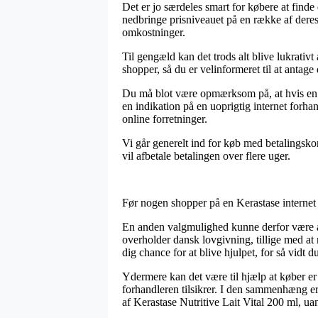
Det er jo særdeles smart for købere at finde
nedbringe prisniveauet på en række af deres
omkostninger.
Til gengæld kan det trods alt blive lukrativ
shopper, så du er velinformeret til at antage 
Du må blot være opmærksom på, at hvis en e-
en indikation på en uoprigtig internet forha
online forretninger.
Vi går generelt ind for køb med betalingskor
vil afbetale betalingen over flere uger.
Før nogen shopper på en Kerastase internet s
En anden valgmulighed kunne derfor være at 
overholder dansk lovgivning, tillige med at
dig chance for at blive hjulpet, for så vidt 
Ydermere kan det være til hjælp at køber e
forhandleren tilsikrer. I den sammenhæng er 
af Kerastase Nutritive Lait Vital 200 ml, u