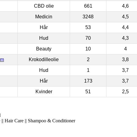
CBD olie
661
4,6
Medicin
3248
4,5
Hår
53
4,4
Hud
70
4,3
Beauty
10
4
om
Krokodilleolie
2
3,8
Hud
1
3,7
Hår
173
3,7
Kvinder
51
2,5
l
 || Hair Care || Shampoo & Conditioner