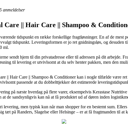
5
anmeldelser
l Care || Hair Care || Shampoo & Condition
nuværende tidspunkt en række forskellige fragtløsninger. En af de mest p
lvvalgt tidspunkt. Leveringsformen er jo ret gnidningsløs, og desuden t
0 ml.
e sendt hjem til din privatadresse eller til adressen på dit arbejde. F
 løsning til levering er utvivlsomt at du selv henter pakken, men den mu
re || Hair Care || Shampoo & Conditioner kan i nogle tilfælde være ret 
tvivlsomt passende at du dobbelttjekker det estimerede leveringstidspun
ering på næste hverdag på flere varer, eksempelvis Kerastase Nutritive 
n at de sandsynligvis kan nå at få produktet ud af døren inden logistikm
ri levering, men typisk kun når man shopper for en bestemt sum. Ellers 
g tæt på Randers, Slagelse eller Helsinge – er at få fragtmanden til at k