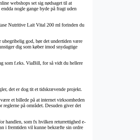
nline webshops set sig nødsaget til at
og endda nogle gange byde på fragt uden
tase Nutritive Lait Vital 200 ml forinden du
r ubegribelig god, bør det undertiden være
begunstiger dig som køber imod snydagtige
 som f.eks. ViaBill, for så vidt du hellere
r, det er dog tit et tidskrævende projekt.
være et billede på at internet virksomheden
for reglerne på området. Desuden giver det
r handlen, som fx hvilken returrettighed e-
an i fremtiden vil kunne bekræfte sin ordre