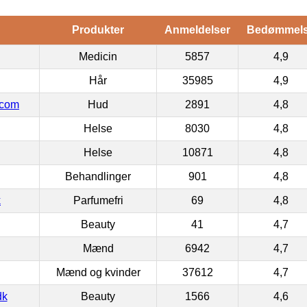
Produkter
Anmeldelser
Bedømmel
Medicin
5857
4,9
Hår
35985
4,9
.com
Hud
2891
4,8
Helse
8030
4,8
Helse
10871
4,8
Behandlinger
901
4,8
k
Parfumefri
69
4,8
Beauty
41
4,7
Mænd
6942
4,7
Mænd og kvinder
37612
4,7
dk
Beauty
1566
4,6