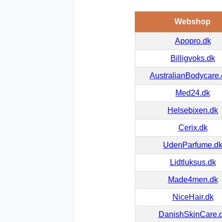
Webshop
Apopro.dk
Billigvoks.dk
AustralianBodycare
Med24.dk
Helsebixen.dk
Cerix.dk
UdenParfume.d
Lidtluksus.dk
Made4men.dk
NiceHair.dk
DanishSkinCare.