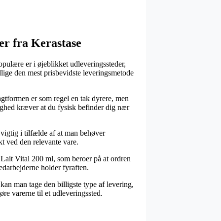
er fra Kerastase
opulære er i øjeblikket udleveringssteder,
illige den mest prisbevidste leveringsmetode
ragtformen er som regel en tak dyrere, men
lighed kræver at du fysisk befinder dig nær
vigtig i tilfælde af at man behøver
kt ved den relevante vare.
Lait Vital 200 ml, som beroer på at ordren
edarbejderne holder fyraften.
kan man tage den billigste type af levering,
øre varerne til et udleveringssted.