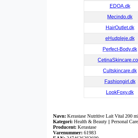
EDOA.dk
Mecindo.dk
HairOutlet.dk
eHudpleje.dk
Perfect-Body.dk
CetinaSkincare.c
Cultskincare.dk
Fashiongirl.dk
LookFoxy.dk
Navn:
Kerastase Nutritive Lait Vital 200 m
Kategori:
Health & Beauty || Personal Care
Producent:
Kerastase
Varenummer:
61983