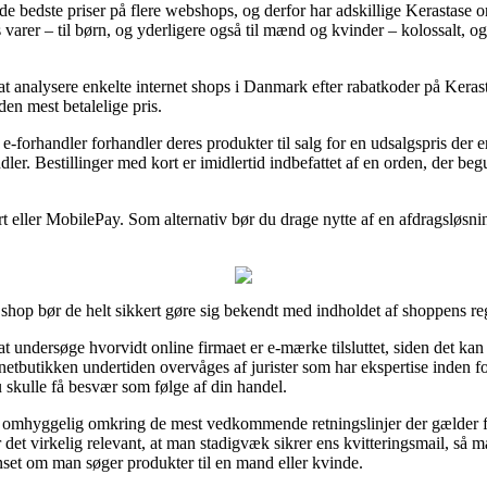
 de bedste priser på flere webshops, og derfor har adskillige Kerastase o
 varer – til børn, og yderligere også til mænd og kvinder – kolossalt, 
t at analysere enkelte internet shops i Danmark efter rabatkoder på Keras
den mest betalelige pris.
forhandler forhandler deres produkter til salg for en udsalgspris der e
ndler. Bestillinger med kort er imidlertid indbefattet af en orden, der 
t eller MobilePay. Som alternativ bør du drage nytte af en afdragsløsning
hop bør de helt sikkert gøre sig bekendt med indholdet af shoppens regle
undersøge hvorvidt online firmaet er e-mærke tilsluttet, siden det kan 
 netbutikken undertiden overvåges af jurister som har ekspertise inden 
du skulle få besvær som følge af din handel.
r omhyggelig omkring de mest vedkommende retningslinjer der gælder fo
det virkelig relevant, at man stadigvæk sikrer ens kvitteringsmail, så m
anset om man søger produkter til en mand eller kvinde.