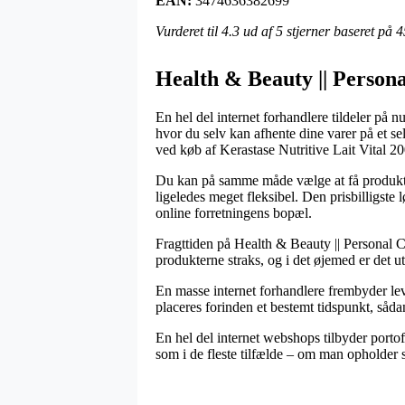
EAN:
3474636382699
Vurderet til
4.3
ud af 5 stjerner baseret på
4
Health & Beauty || Persona
En hel del internet forhandlere tildeler på 
hvor du selv kan afhente dine varer på et se
ved køb af Kerastase Nutritive Lait Vital 20
Du kan på samme måde vælge at få produktern
ligeledes meget fleksibel. Den prisbilligste
online forretningens bopæl.
Fragttiden på Health & Beauty || Personal Ca
produkterne straks, og i det øjemed er det u
En masse internet forhandlere frembyder lev
placeres forinden et bestemt tidspunkt, såda
En hel del internet webshops tilbyder portof
som i de fleste tilfælde – om man opholder si