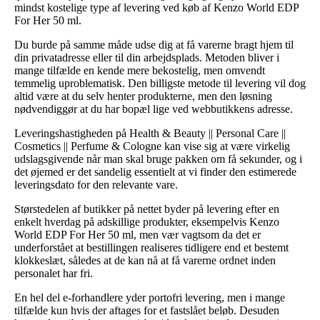
mindst kostelige type af levering ved køb af Kenzo World EDP
For Her 50 ml.
Du burde på samme måde udse dig at få varerne bragt hjem til
din privatadresse eller til din arbejdsplads. Metoden bliver i
mange tilfælde en kende mere bekostelig, men omvendt
temmelig uproblematisk. Den billigste metode til levering vil dog
altid være at du selv henter produkterne, men den løsning
nødvendiggør at du har bopæl lige ved webbutikkens adresse.
Leveringshastigheden på Health & Beauty || Personal Care ||
Cosmetics || Perfume & Cologne kan vise sig at være virkelig
udslagsgivende når man skal bruge pakken om få sekunder, og i
det øjemed er det sandelig essentielt at vi finder den estimerede
leveringsdato for den relevante vare.
Størstedelen af butikker på nettet byder på levering efter en
enkelt hverdag på adskillige produkter, eksempelvis Kenzo
World EDP For Her 50 ml, men vær vagtsom da det er
underforstået at bestillingen realiseres tidligere end et bestemt
klokkeslæt, således at de kan nå at få varerne ordnet inden
personalet har fri.
En hel del e-forhandlere yder portofri levering, men i mange
tilfælde kun hvis der aftages for et fastslået beløb. Desuden