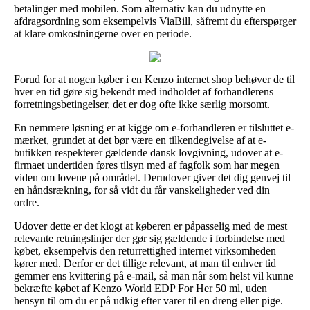
betalinger med mobilen. Som alternativ kan du udnytte en
afdragsordning som eksempelvis ViaBill, såfremt du efterspørger
at klare omkostningerne over en periode.
Forud for at nogen køber i en Kenzo internet shop behøver de til
hver en tid gøre sig bekendt med indholdet af forhandlerens
forretningsbetingelser, det er dog ofte ikke særlig morsomt.
En nemmere løsning er at kigge om e-forhandleren er tilsluttet e-
mærket, grundet at det bør være en tilkendegivelse af at e-
butikken respekterer gældende dansk lovgivning, udover at e-
firmaet undertiden føres tilsyn med af fagfolk som har megen
viden om lovene på området. Derudover giver det dig genvej til
en håndsrækning, for så vidt du får vanskeligheder ved din
ordre.
Udover dette er det klogt at køberen er påpasselig med de mest
relevante retningslinjer der gør sig gældende i forbindelse med
købet, eksempelvis den returrettighed internet virksomheden
kører med. Derfor er det tillige relevant, at man til enhver tid
gemmer ens kvittering på e-mail, så man når som helst vil kunne
bekræfte købet af Kenzo World EDP For Her 50 ml, uden
hensyn til om du er på udkig efter varer til en dreng eller pige.