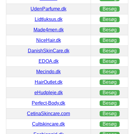
UdenParfume.dk
Besøg
Lidtluksus.dk
Besøg
Made4men.dk
Besøg
NiceHair.dk
Besøg
DanishSkinCare.dk
Besøg
EDOA.dk
Besøg
Mecindo.dk
Besøg
HairOutlet.dk
Besøg
eHudpleje.dk
Besøg
Perfect-Body.dk
Besøg
CetinaSkincare.com
Besøg
Cultskincare.dk
Besøg