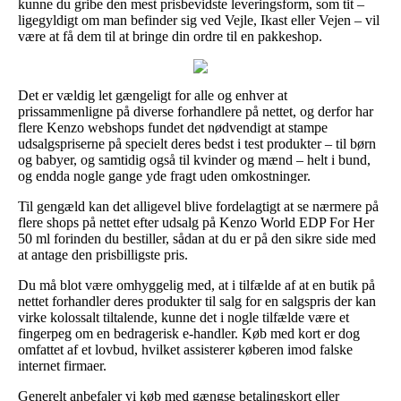
kunne du gribe den mest prisbevidste leveringsform, som tit –
ligegyldigt om man befinder sig ved Vejle, Ikast eller Vejen – vil
være at få dem til at bringe din ordre til en pakkeshop.
Det er vældig let gængeligt for alle og enhver at
prissammenligne på diverse forhandlere på nettet, og derfor har
flere Kenzo webshops fundet det nødvendigt at stampe
udsalgspriserne på specielt deres bedst i test produkter – til børn
og babyer, og samtidig også til kvinder og mænd – helt i bund,
og endda nogle gange yde fragt uden omkostninger.
Til gengæld kan det alligevel blive fordelagtigt at se nærmere på
flere shops på nettet efter udsalg på Kenzo World EDP For Her
50 ml forinden du bestiller, sådan at du er på den sikre side med
at antage den prisbilligste pris.
Du må blot være omhyggelig med, at i tilfælde af at en butik på
nettet forhandler deres produkter til salg for en salgspris der kan
virke kolossalt tiltalende, kunne det i nogle tilfælde være et
fingerpeg om en bedragerisk e-handler. Køb med kort er dog
omfattet af et lovbud, hvilket assisterer køberen imod falske
internet firmaer.
Generelt anbefaler vi køb med gængse betalingskort eller