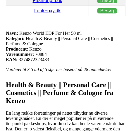
Fashiongirl.dk
Besøg
LookFoxy.dk
Besøg
Navn:
Kenzo World EDP For Her 50 ml
Kategori:
Health & Beauty || Personal Care || Cosmetics ||
Perfume & Cologne
Producent:
Kenzo
Varenummer:
70884
EAN:
3274872323483
Vurderet til
3.5
ud af 5 stjerner baseret på
28
anmeldelser
Health & Beauty || Personal Care ||
Cosmetics || Perfume & Cologne fra
Kenzo
En lang række forretninger på nettet tilbyder nu diverse
leveringsmåder. En der er meget populær er på nuværende
tidspunkt pakkeshops, hvor du selv kan hente varerne når du har
lyst. Den er jo yderst fleksibel, og mange gange ydermere den