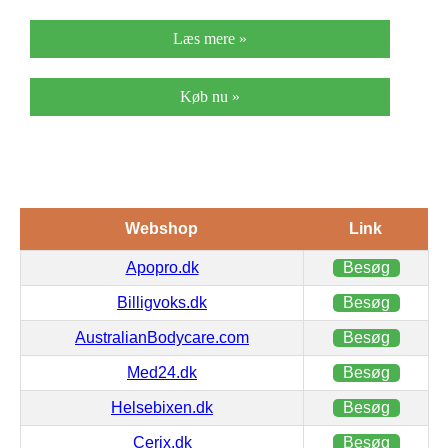
Læs mere »
Køb nu »
Webshop
Link
Apopro.dk
Besøg
Billigvoks.dk
Besøg
AustralianBodycare.com
Besøg
Med24.dk
Besøg
Helsebixen.dk
Besøg
Cerix.dk
Besøg