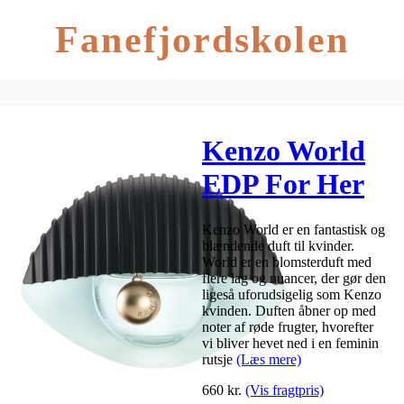
Fanefjordskolen
Kenzo World
EDP For Her
50 ml
Kenzo World er en fantastisk og
blændende duft til kvinder.
World er en blomsterduft med
flere lag og nuancer, der gør den
ligeså uforudsigelig som Kenzo
kvinden. Duften åbner op med
noter af røde frugter, hvorefter
vi bliver hevet ned i en feminin
rutsje
(Læs mere)
660
kr.
(Vis fragtpris)