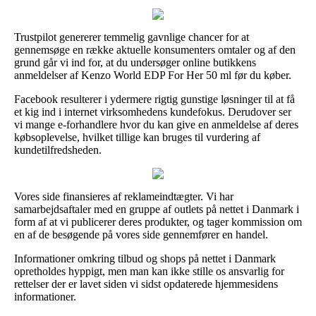
Trustpilot genererer temmelig gavnlige chancer for at
gennemsøge en række aktuelle konsumenters omtaler og af den
grund går vi ind for, at du undersøger online butikkens
anmeldelser af Kenzo World EDP For Her 50 ml før du køber.
Facebook resulterer i ydermere rigtig gunstige løsninger til at få
et kig ind i internet virksomhedens kundefokus. Derudover ser
vi mange e-forhandlere hvor du kan give en anmeldelse af deres
købsoplevelse, hvilket tillige kan bruges til vurdering af
kundetilfredsheden.
Vores side finansieres af reklameindtægter. Vi har
samarbejdsaftaler med en gruppe af outlets på nettet i Danmark i
form af at vi publicerer deres produkter, og tager kommission om
en af de besøgende på vores side gennemfører en handel.
Informationer omkring tilbud og shops på nettet i Danmark
opretholdes hyppigt, men man kan ikke stille os ansvarlig for
rettelser der er lavet siden vi sidst opdaterede hjemmesidens
informationer.