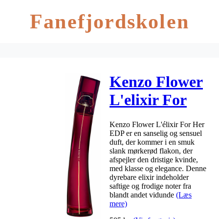
Fanefjordskolen
Kenzo Flower
L'elixir For
Her EDP 30
Kenzo Flower L'élixir For Her
ml
EDP er en sanselig og sensuel
duft, der kommer i en smuk
slank mørkerød flakon, der
afspejler den dristige kvinde,
med klasse og elegance. Denne
dyrebare elixir indeholder
saftige og frodige noter fra
blandt andet vidunde
(Læs
mere)