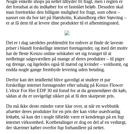
Nogle enkelte shops på nettet tilbyder fri fragt, men i reglen er
det forudsat at du indkøber for et fastslået beløb. Desuden skal
man foretrække den billigste mulighed for fragt, som oftest –
uanset om du bor tæt på Hørsholm, Kalundborg eller Støvring –
er at få dem til at levere dine produkter til et afhentningssted.
Det er i dag særdeles problemfrit for enhver at finde de laveste
priser i blandt forskellige internet foretagender, og med det motiv
har de fleste Kenzo online selskaber set sig tvunget til at
nedbringe salgsværdien på mange af deres produkter – til piger
og drenge, og ligeledes også til mænd og kvinder – voldsomt, og
endda nogle gange frembyde levering uden betaling.
Derfor kan det imidlertid blive gavnligt at studere et par
forskellige internet foretagender efter udsalg på Kenzo Flower
L'elixir For Her EDP 30 ml forud for at du gennemfører dit køb,
sådan at du er usvigeligt sikker på at få den skarpeste pris.
Du må ikke desto mindre være klar over, at når en webbutik
afsætter deres produkter for en pris der kan virke usædvanlig
letkøbt, så kan det i nogle tilfælde være et kendetegn på en fup
internet virksomhed. Kortbetalinger er dog en del af en vedtægt,
der skærmer køber overfor fup forhandlere på nettet.