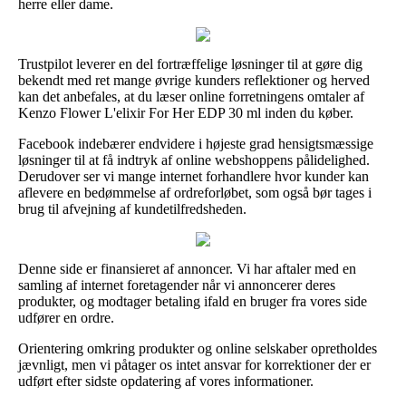
herre eller dame.
Trustpilot leverer en del fortræffelige løsninger til at gøre dig
bekendt med ret mange øvrige kunders reflektioner og herved
kan det anbefales, at du læser online forretningens omtaler af
Kenzo Flower L'elixir For Her EDP 30 ml inden du køber.
Facebook indebærer endvidere i højeste grad hensigtsmæssige
løsninger til at få indtryk af online webshoppens pålidelighed.
Derudover ser vi mange internet forhandlere hvor kunder kan
aflevere en bedømmelse af ordreforløbet, som også bør tages i
brug til afvejning af kundetilfredsheden.
Denne side er finansieret af annoncer. Vi har aftaler med en
samling af internet foretagender når vi annoncerer deres
produkter, og modtager betaling ifald en bruger fra vores side
udfører en ordre.
Orientering omkring produkter og online selskaber opretholdes
jævnligt, men vi påtager os intet ansvar for korrektioner der er
udført efter sidste opdatering af vores informationer.