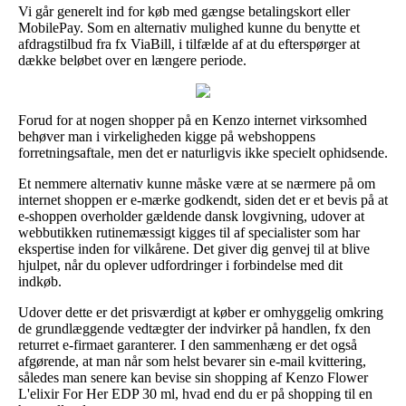
Vi går generelt ind for køb med gængse betalingskort eller
MobilePay. Som en alternativ mulighed kunne du benytte et
afdragstilbud fra fx ViaBill, i tilfælde af at du efterspørger at
dække beløbet over en længere periode.
Forud for at nogen shopper på en Kenzo internet virksomhed
behøver man i virkeligheden kigge på webshoppens
forretningsaftale, men det er naturligvis ikke specielt ophidsende.
Et nemmere alternativ kunne måske være at se nærmere på om
internet shoppen er e-mærke godkendt, siden det er et bevis på at
e-shoppen overholder gældende dansk lovgivning, udover at
webbutikken rutinemæssigt kigges til af specialister som har
ekspertise inden for vilkårene. Det giver dig genvej til at blive
hjulpet, når du oplever udfordringer i forbindelse med dit
indkøb.
Udover dette er det prisværdigt at køber er omhyggelig omkring
de grundlæggende vedtægter der indvirker på handlen, fx den
returret e-firmaet garanterer. I den sammenhæng er det også
afgørende, at man når som helst bevarer sin e-mail kvittering,
således man senere kan bevise sin shopping af Kenzo Flower
L'elixir For Her EDP 30 ml, hvad end du er på shopping til en