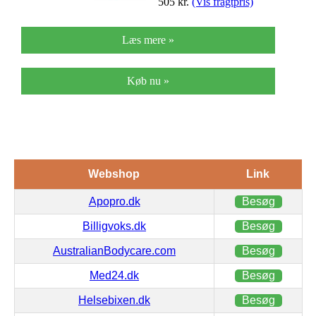
505
kr.
(Vis fragtpris)
Læs mere »
Køb nu »
Webshop
Link
Apopro.dk
Besøg
Billigvoks.dk
Besøg
AustralianBodycare.com
Besøg
Med24.dk
Besøg
Helsebixen.dk
Besøg