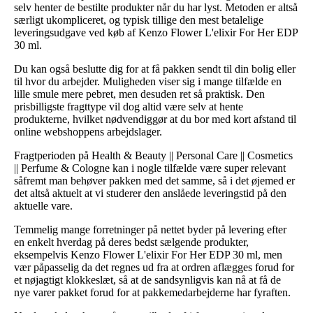
selv henter de bestilte produkter når du har lyst. Metoden er altså
særligt ukompliceret, og typisk tillige den mest betalelige
leveringsudgave ved køb af Kenzo Flower L'elixir For Her EDP
30 ml.
Du kan også beslutte dig for at få pakken sendt til din bolig eller
til hvor du arbejder. Muligheden viser sig i mange tilfælde en
lille smule mere pebret, men desuden ret så praktisk. Den
prisbilligste fragttype vil dog altid være selv at hente
produkterne, hvilket nødvendiggør at du bor med kort afstand til
online webshoppens arbejdslager.
Fragtperioden på Health & Beauty || Personal Care || Cosmetics
|| Perfume & Cologne kan i nogle tilfælde være super relevant
såfremt man behøver pakken med det samme, så i det øjemed er
det altså aktuelt at vi studerer den anslåede leveringstid på den
aktuelle vare.
Temmelig mange forretninger på nettet byder på levering efter
en enkelt hverdag på deres bedst sælgende produkter,
eksempelvis Kenzo Flower L'elixir For Her EDP 30 ml, men
vær påpasselig da det regnes ud fra at ordren aflægges forud for
et nøjagtigt klokkeslæt, så at de sandsynligvis kan nå at få de
nye varer pakket forud for at pakkemedarbejderne har fyraften.