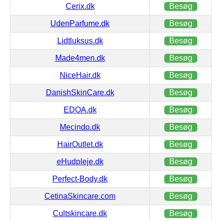
Cerix.dk
Besøg
UdenParfume.dk
Besøg
Lidtluksus.dk
Besøg
Made4men.dk
Besøg
NiceHair.dk
Besøg
DanishSkinCare.dk
Besøg
EDOA.dk
Besøg
Mecindo.dk
Besøg
HairOutlet.dk
Besøg
eHudpleje.dk
Besøg
Perfect-Body.dk
Besøg
CetinaSkincare.com
Besøg
Cultskincare.dk
Besøg