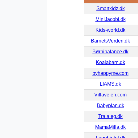
Smartkidz.dk
MiniJacobi.dk
Kids-world.dk
BarnetsVerden.dk
Børnibalance.dk
Koalabarn.dk
byhappyme.com
LIAMS.dk
Villavejen.com
Babyplan.dk
Tralaleg.dk
MamaMilla.dk
Legehjulet.dk