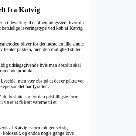
lt fra Katvig
p.t. levering til et afhentningssted, hvor du
st betalelige leveringstype ved køb af Katvig
smetoden bliver for det meste en lille smule
elv henter pakken, men den mulighed stiller
ldig udslagsgivende hvis man absolut skal
dkommende produkt.
 Lyseblå, men vær obs på at det er påkrævet
kkepersonalet har fyraften.
 du beslutte sig for den prisbilligste form
 være at få kørt varerne til et
evis af Katvig e-forretninger set sig
 – kolossalt, og endda nogle gange love