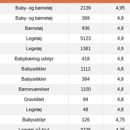
Baby- og børnetøj
2139
4,95
Baby- og børnetøj
369
4,9
Børnetøj
936
4,9
Legetøj
5123
4,9
Legetøj
1381
4,9
Babybæring udstyr
418
4,8
Babyartikler
1112
4,8
Babyartikler
384
4,8
Børneværelset
1100
4,8
Graviditet
94
4,8
Legetøj
48
4,8
Babyudstyr
126
4,75
Legetøj på hjul
3725
4,75