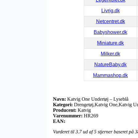
Livrig.dk
Netcentret.dk
Babyshower.dk
Miniature.dk
Milker.dk
NatureBaby.dk
Mammashop.dk
Navn:
Katvig One Undertøj – Lyseblå
Kategori:
Drengetøj,Katvig One,Katvig Und
Producent:
Katvig
Varenummer:
HR269
EAN:
Vurderet til
3.7
ud af 5 stjerner baseret på
3