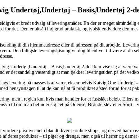
ig Undertøj,Undertøj – Basis,Undertøj 2-de
digvis et bredt udvalg af leveringsmåder. En der er meget almindelig er 
hed for det. Den er altså i høj grad praktisk, og typisk endvidere den me
nding til din hjemmeadresse eller til adressen på dit arbejde. Levering
kvem. Den billigste leveringsløsning vil dog til enhver tid være at du s
dresse.
vig Undertøj,Undertøj – Basis,Undertøj 2-delt kan vise sig at være væ
und er det sandelig væsentligt at man tjekker leveringstiden på det ve
 dags levering på massevis af varer, eksempelvis Katvig One Undertøj –
t, med hensynstagen til at de kan nå at få produktet afsted forud for at pa
ring, men i reglen kun hvis man handler for et fastslået beløb. Ellers må
nsyn til om man befinder sig tæt på Odense, Brønderslev eller Sorø – vil
at vurdere prisniveauet i blandt diverse online shops, og derved har mass
e af deres produkter – til piger og drenge, men også til herrer og damer