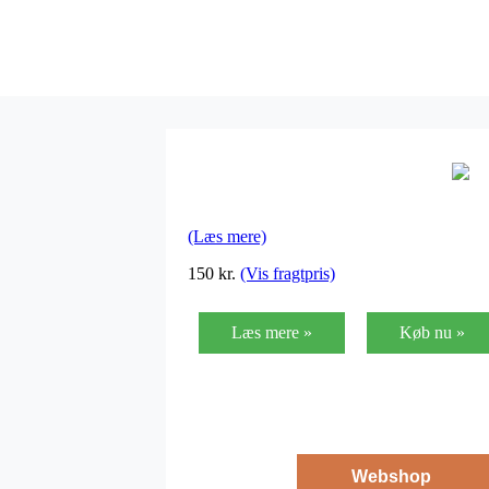
(Læs mere)
150
kr.
(Vis fragtpris)
Læs mere »
Køb nu »
Webshop