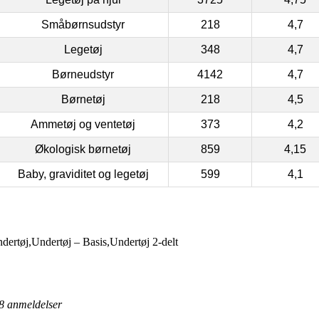
Småbørnsudstyr
218
4,7
Legetøj
348
4,7
Børneudstyr
4142
4,7
Børnetøj
218
4,5
Ammetøj og ventetøj
373
4,2
Økologisk børnetøj
859
4,15
Baby, graviditet og legetøj
599
4,1
ertøj,Undertøj – Basis,Undertøj 2-delt
8
anmeldelser