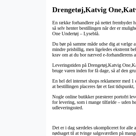
Drengetøj,Katvig One,Katv
En række forhandlere på nettet frembyder hel
så selv henter bestillingen når der er mulig
One Undertøj – Lyseblå.
Du bør på samme måde udse dig at vælge afse
mindre prisbillig, men ligeledes ekstremt be
krav om at du bor nærved e-forhandlerens a
Leveringstiden på Drengetøj,Katvig One,Kat
bruge varen inden for få dage, så af den gr
En hel del internet shops reklamerer med 1
at bestillingen placeres før et fast tidspunk
Nogle online butikker præsterer portofri leve
for levering, som i mange tilfælde – uden he
udleveringssted.
Det er i dag særdeles ukompliceret for alle 
nødsaget til at tvinge salgsværdien på mang