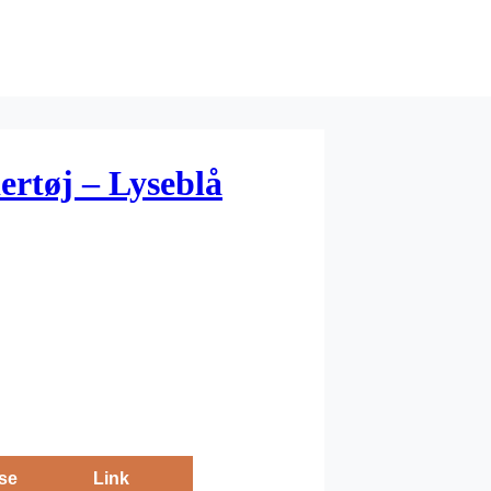
rtøj – Lyseblå
se
Link