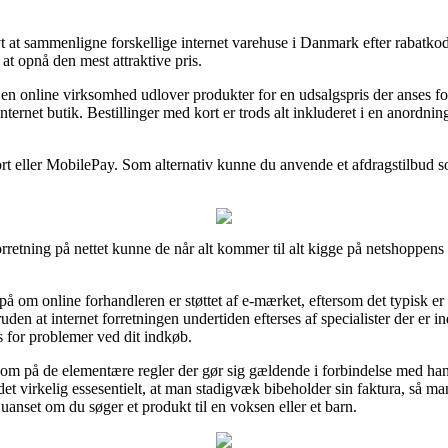
ativt at sammenligne forskellige internet varehuse i Danmark efter rabat
 at opnå den mest attraktive pris.
en online virksomhed udlover produkter for en udsalgspris der anses for h
ternet butik. Bestillinger med kort er trods alt inkluderet i en anordnin
kort eller MobilePay. Som alternativ kunne du anvende et afdragstilbud s
retning på nettet kunne de når alt kommer til alt kigge på netshoppens 
på om online forhandleren er støttet af e-mærket, eftersom det typisk e
en at internet forretningen undertiden efterses af specialister der er i
s for problemer ved dit indkøb.
som på de elementære regler der gør sig gældende i forbindelse med hand
 det virkelig essesentielt, at man stadigvæk bibeholder sin faktura, så 
anset om du søger et produkt til en voksen eller et barn.