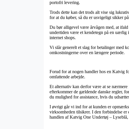
portofri levering.
Trods dette kan det trods alt vise sig lukr
for at du køber, så du er usvigeligt sikker på
Du bør alligevel være årvågen med, at ifald 
undertiden være et kendetegn på en uærlig in
internet shops.
Vi slår generelt et slag for betalinger med 
omkostningerne over en længere periode.
Forud for at nogen handler hos en Katvig for
omfattende arbejde.
Et alternativ kan derfor være at se nærmere 
efterkommer de gældende danske regler, forud
du mulighed for assistance, hvis du udsætte
I øvrigt går vi ind for at kunden er opmærk
virksomheden tilsikrer. I den forbindelse er
handlen af Katvig One Undertøj – Lyseblå, u