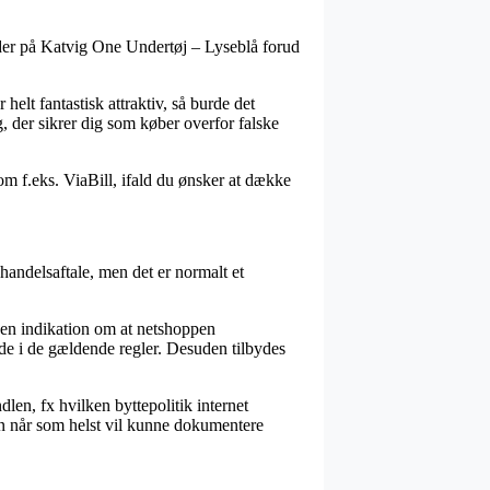
koder på Katvig One Undertøj – Lyseblå forud
elt fantastisk attraktiv, så burde det
g, der sikrer dig som køber overfor falske
om f.eks. ViaBill, ifald du ønsker at dække
handelsaftale, men det er normalt et
r en indikation om at netshoppen
nde i de gældende regler. Desuden tilbydes
len, fx hvilken byttepolitik internet
man når som helst vil kunne dokumentere