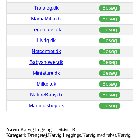
Tralaleg.dk
Besøg
MamaMilla.dk
Besøg
Legehjulet.dk
Besøg
Livrig.dk
Besøg
Netcentret.dk
Besøg
Babyshower.dk
Besøg
Miniature.dk
Besøg
Milker.dk
Besøg
NatureBaby.dk
Besøg
Mammashop.dk
Besøg
Navn:
Katvig Leggings – Støvet Blå
Kategori:
Drengetøj,Katvig Leggings,Katvig med rabat,Katvig