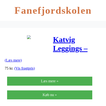
Fanefjordskolen
Katvig
Leggings –
Støvet Blå
(Læs mere)
75
kr.
(Vis fragtpris)
Læs mere »
Køb nu »