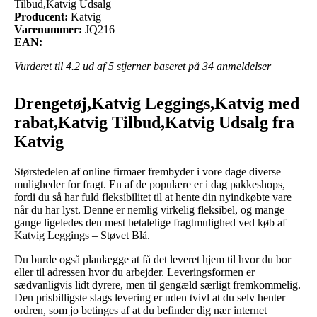
Tilbud,Katvig Udsalg
Producent:
Katvig
Varenummer:
JQ216
EAN:
Vurderet til
4.2
ud af 5 stjerner baseret på
34
anmeldelser
Drengetøj,Katvig Leggings,Katvig med
rabat,Katvig Tilbud,Katvig Udsalg fra
Katvig
Størstedelen af online firmaer frembyder i vore dage diverse
muligheder for fragt. En af de populære er i dag pakkeshops,
fordi du så har fuld fleksibilitet til at hente din nyindkøbte vare
når du har lyst. Denne er nemlig virkelig fleksibel, og mange
gange ligeledes den mest betalelige fragtmulighed ved køb af
Katvig Leggings – Støvet Blå.
Du burde også planlægge at få det leveret hjem til hvor du bor
eller til adressen hvor du arbejder. Leveringsformen er
sædvanligvis lidt dyrere, men til gengæld særligt fremkommelig.
Den prisbilligste slags levering er uden tvivl at du selv henter
ordren, som jo betinges af at du befinder dig nær internet