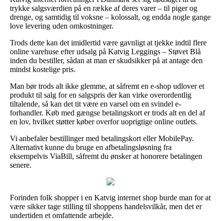
trykke salgsværdien på en række af deres varer – til piger og
drenge, og samtidig til voksne – kolossalt, og endda nogle gange
love levering uden omkostninger.
Trods dette kan det imidlertid være gavnligt at tjekke indtil flere
online varehuse efter udsalg på Katvig Leggings – Støvet Blå
inden du bestiller, sådan at man er skudsikker på at antage den
mindst kostelige pris.
Man bør trods alt ikke glemme, at såfremt en e-shop udlover et
produkt til salg for en salgspris der kan virke overordentlig
tiltalende, så kan det tit være en varsel om en svindel e-
forhandler. Køb med gængse betalingskort er trods alt en del af
en lov, hvilket støtter køber overfor uoprigtige online outlets.
Vi anbefaler bestillinger med betalingskort eller MobilePay.
Alternativt kunne du bruge en afbetalingsløsning fra
eksempelvis ViaBill, såfremt du ønsker at honorere betalingen
senere.
Forinden folk shopper i en Katvig internet shop burde man for at
være sikker tage stilling til shoppens handelsvilkår, men det er
undertiden et omfattende arbejde.