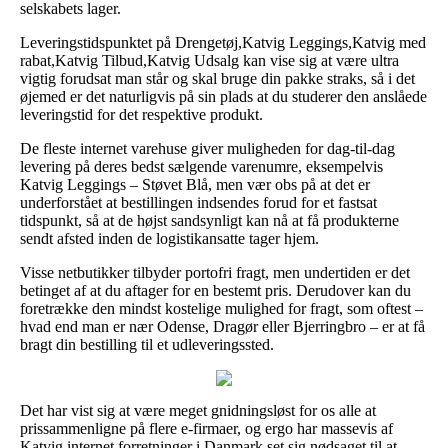
selskabets lager.
Leveringstidspunktet på Drengetøj,Katvig Leggings,Katvig med
rabat,Katvig Tilbud,Katvig Udsalg kan vise sig at være ultra
vigtig forudsat man står og skal bruge din pakke straks, så i det
øjemed er det naturligvis på sin plads at du studerer den anslåede
leveringstid for det respektive produkt.
De fleste internet varehuse giver muligheden for dag-til-dag
levering på deres bedst sælgende varenumre, eksempelvis
Katvig Leggings – Støvet Blå, men vær obs på at det er
underforstået at bestillingen indsendes forud for et fastsat
tidspunkt, så at de højst sandsynligt kan nå at få produkterne
sendt afsted inden de logistikansatte tager hjem.
Visse netbutikker tilbyder portofri fragt, men undertiden er det
betinget af at du aftager for en bestemt pris. Derudover kan du
foretrække den mindst kostelige mulighed for fragt, som oftest –
hvad end man er nær Odense, Dragør eller Bjerringbro – er at få
bragt din bestilling til et udleveringssted.
Det har vist sig at være meget gnidningsløst for os alle at
prissammenligne på flere e-firmaer, og ergo har massevis af
Katvig internet forretninger i Danmark set sig nødsaget til at