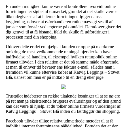
En anden mulighed kunne være at kontrollere hvorvidt online
forretningen er støttet af e-mærket, grundet at det skulle være en
tilkendegivelse af at internet forretningen følger dansk
lovgivning, udover at e-forhandleren rutinemæssigt ses til af
jurister som forstår vedtægterne på området. Derudover giver det
dig genvej til at få bistand, ifald du skulle få udfordringer i
processen med din shopping.
Udover dette er det en hjælp at kunden er oppe på mærkerne
omkring de mest vedkommende retningslinjer der kan have
indflydelse på handlen, til eksempel hvilken returpolitik online
firmaet tilbyder. I den relation er det på samme måde afgørende,
at man til enhver tid bevarer ens faktura e-mail, således man i
fremtiden vil kunne eftervise købet af Katvig Leggings – Støvet
Blå, uanset om man er på indkøb til en dreng eller pige.
Trustpilot indebærer en række tiltalende løsninger til at se nøjere
på ret mange eksisterende brugeres evalueringer og af den grund
kan det være til hjælp, at du tolker online firmaets vurderinger af
Katvig Leggings – Støvet Blå inden du færdiggør din shopping.
Facebook tilbyder tillige relativt udmærkede metoder til at få
indblik i internet forretningens pålidelighed. Foruden det er der