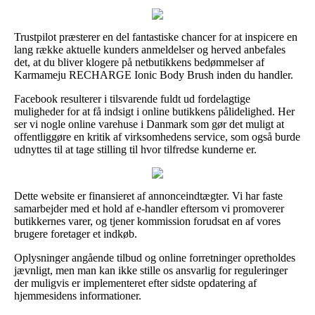
Trustpilot præsterer en del fantastiske chancer for at inspicere en
lang række aktuelle kunders anmeldelser og herved anbefales
det, at du bliver klogere på netbutikkens bedømmelser af
Karmameju RECHARGE Ionic Body Brush inden du handler.
Facebook resulterer i tilsvarende fuldt ud fordelagtige
muligheder for at få indsigt i online butikkens pålidelighed. Her
ser vi nogle online varehuse i Danmark som gør det muligt at
offentliggøre en kritik af virksomhedens service, som også burde
udnyttes til at tage stilling til hvor tilfredse kunderne er.
Dette website er finansieret af annonceindtægter. Vi har faste
samarbejder med et hold af e-handler eftersom vi promoverer
butikkernes varer, og tjener kommission forudsat en af vores
brugere foretager et indkøb.
Oplysninger angående tilbud og online forretninger opretholdes
jævnligt, men man kan ikke stille os ansvarlig for reguleringer
der muligvis er implementeret efter sidste opdatering af
hjemmesidens informationer.