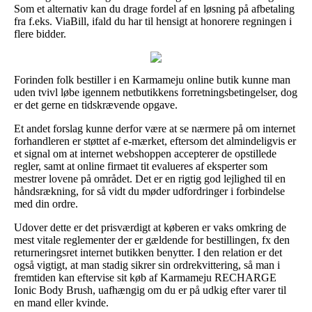
Som et alternativ kan du drage fordel af en løsning på afbetaling
fra f.eks. ViaBill, ifald du har til hensigt at honorere regningen i
flere bidder.
Forinden folk bestiller i en Karmameju online butik kunne man
uden tvivl løbe igennem netbutikkens forretningsbetingelser, dog
er det gerne en tidskrævende opgave.
Et andet forslag kunne derfor være at se nærmere på om internet
forhandleren er støttet af e-mærket, eftersom det almindeligvis er
et signal om at internet webshoppen accepterer de opstillede
regler, samt at online firmaet tit evalueres af eksperter som
mestrer lovene på området. Det er en rigtig god lejlighed til en
håndsrækning, for så vidt du møder udfordringer i forbindelse
med din ordre.
Udover dette er det prisværdigt at køberen er vaks omkring de
mest vitale reglementer der er gældende for bestillingen, fx den
returneringsret internet butikken benytter. I den relation er det
også vigtigt, at man stadig sikrer sin ordrekvittering, så man i
fremtiden kan eftervise sit køb af Karmameju RECHARGE
Ionic Body Brush, uafhængig om du er på udkig efter varer til
en mand eller kvinde.