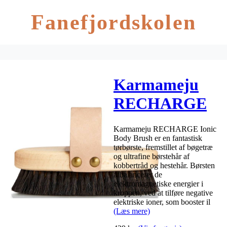
Fanefjordskolen
Karmameju
RECHARGE
Ionic Body
Karmameju RECHARGE Ionic
Brush
Body Brush er en fantastisk
tørbørste, fremstillet af bøgetræ
og ultrafine børstehår af
kobbertråd og hestehår. Børsten
afbalancerer de
elektromagnetiske energier i
kroppen, ved at tilføre negative
elektriske ioner, som booster il
(Læs mere)