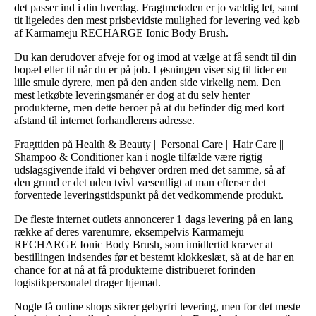
det passer ind i din hverdag. Fragtmetoden er jo vældig let, samt
tit ligeledes den mest prisbevidste mulighed for levering ved køb
af Karmameju RECHARGE Ionic Body Brush.
Du kan derudover afveje for og imod at vælge at få sendt til din
bopæl eller til når du er på job. Løsningen viser sig til tider en
lille smule dyrere, men på den anden side virkelig nem. Den
mest letkøbte leveringsmanér er dog at du selv henter
produkterne, men dette beroer på at du befinder dig med kort
afstand til internet forhandlerens adresse.
Fragttiden på Health & Beauty || Personal Care || Hair Care ||
Shampoo & Conditioner kan i nogle tilfælde være rigtig
udslagsgivende ifald vi behøver ordren med det samme, så af
den grund er det uden tvivl væsentligt at man efterser det
forventede leveringstidspunkt på det vedkommende produkt.
De fleste internet outlets annoncerer 1 dags levering på en lang
række af deres varenumre, eksempelvis Karmameju
RECHARGE Ionic Body Brush, som imidlertid kræver at
bestillingen indsendes før et bestemt klokkeslæt, så at de har en
chance for at nå at få produkterne distribueret forinden
logistikpersonalet drager hjemad.
Nogle få online shops sikrer gebyrfri levering, men for det meste