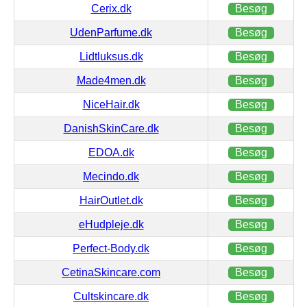
Cerix.dk
Besøg
UdenParfume.dk
Besøg
Lidtluksus.dk
Besøg
Made4men.dk
Besøg
NiceHair.dk
Besøg
DanishSkinCare.dk
Besøg
EDOA.dk
Besøg
Mecindo.dk
Besøg
HairOutlet.dk
Besøg
eHudpleje.dk
Besøg
Perfect-Body.dk
Besøg
CetinaSkincare.com
Besøg
Cultskincare.dk
Besøg