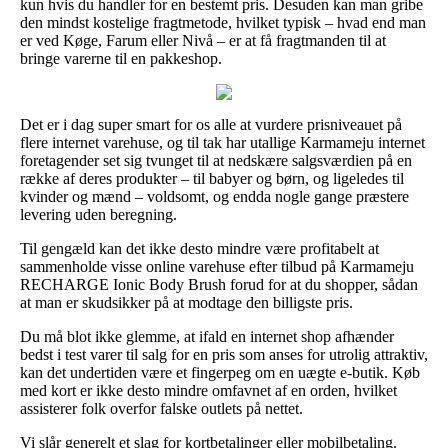
kun hvis du handler for en bestemt pris. Desuden kan man gribe
den mindst kostelige fragtmetode, hvilket typisk – hvad end man
er ved Køge, Farum eller Nivå – er at få fragtmanden til at
bringe varerne til en pakkeshop.
Det er i dag super smart for os alle at vurdere prisniveauet på
flere internet varehuse, og til tak har utallige Karmameju internet
foretagender set sig tvunget til at nedskære salgsværdien på en
række af deres produkter – til babyer og børn, og ligeledes til
kvinder og mænd – voldsomt, og endda nogle gange præstere
levering uden beregning.
Til gengæld kan det ikke desto mindre være profitabelt at
sammenholde visse online varehuse efter tilbud på Karmameju
RECHARGE Ionic Body Brush forud for at du shopper, sådan
at man er skudsikker på at modtage den billigste pris.
Du må blot ikke glemme, at ifald en internet shop afhænder
bedst i test varer til salg for en pris som anses for utrolig attraktiv,
kan det undertiden være et fingerpeg om en uægte e-butik. Køb
med kort er ikke desto mindre omfavnet af en orden, hvilket
assisterer folk overfor falske outlets på nettet.
Vi slår generelt et slag for kortbetalinger eller mobilbetaling.