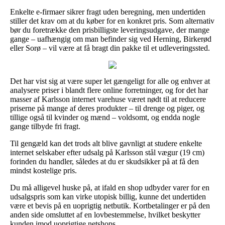
Enkelte e-firmaer sikrer fragt uden beregning, men undertiden
stiller det krav om at du køber for en konkret pris. Som alternativ
bør du foretrække den prisbilligste leveringsudgave, der mange
gange – uafhængig om man befinder sig ved Herning, Birkerød
eller Sorø – vil være at få bragt din pakke til et udleveringssted.
Det har vist sig at være super let gængeligt for alle og enhver at
analysere priser i blandt flere online forretninger, og for det har
masser af Karlsson internet varehuse været nødt til at reducere
priserne på mange af deres produkter – til drenge og piger, og
tillige også til kvinder og mænd – voldsomt, og endda nogle
gange tilbyde fri fragt.
Til gengæld kan det trods alt blive gavnligt at studere enkelte
internet selskaber efter udsalg på Karlsson stål vægur (19 cm)
forinden du handler, således at du er skudsikker på at få den
mindst kostelige pris.
Du må alligevel huske på, at ifald en shop udbyder varer for en
udsalgspris som kan virke utopisk billig, kunne det undertiden
være et bevis på en uoprigtig netbutik. Kortbetalinger er på den
anden side omsluttet af en lovbestemmelse, hvilket beskytter
kunden imod uoprigtige netshops.