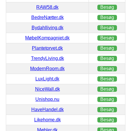
RAW58.dk
Besøg
BedreNætter.dk
Besøg
Bydahlliving.dk
Besøg
MøbelKompagniet.dk
Besøg
Plantetorvet.dk
Besøg
TrendyLiving.dk
Besøg
ModernRoom.dk
Besøg
LuxLight.dk
Besøg
NiceWall.dk
Besøg
Unishop.nu
Besøg
HaveHandel.dk
Besøg
Likehome.dk
Besøg
Møbler.dk
Besøg