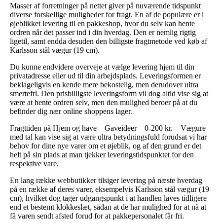
Masser af forretninger på nettet giver på nuværende tidspunkt
diverse forskellige muligheder for fragt. En af de populære er i
øjeblikket levering til en pakkeshop, hvor du selv kan hente
ordren når det passer ind i din hverdag. Den er nemlig rigtig
ligetil, samt endda desuden den billigste fragtmetode ved køb af
Karlsson stål vægur (19 cm).
Du kunne endvidere overveje at vælge levering hjem til din
privatadresse eller ud til din arbejdsplads. Leveringsformen er
beklageligvis en kende mere bekostelig, men derudover ultra
smertefri. Den prisbilligste leveringsform vil dog altid vise sig at
være at hente ordren selv, men den mulighed beroer på at du
befinder dig nær online shoppens lager.
Fragttiden på Hjem og have – Gaveideer – 0-200 kr. – Vægure
med tal kan vise sig at være ultra betydningsfuld forudsat vi har
behov for dine nye varer om et øjeblik, og af den grund er det
helt på sin plads at man tjekker leveringstidspunktet for den
respektive vare.
En lang række webbutikker tilsiger levering på næste hverdag
på en række af deres varer, eksempelvis Karlsson stål vægur (19
cm), hvilket dog tager udgangspunkt i at handlen laves tidligere
end et bestemt klokkeslæt, sådan at de har mulighed for at nå at
få varen sendt afsted forud for at pakkepersonalet får fri.