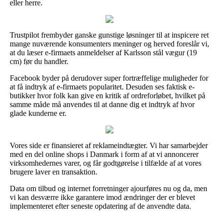
eller herre.
Trustpilot frembyder ganske gunstige løsninger til at inspicere ret
mange nuværende konsumenters meninger og herved foreslår vi,
at du læser e-firmaets anmeldelser af Karlsson stål vægur (19
cm) før du handler.
Facebook byder på derudover super fortræffelige muligheder for
at få indtryk af e-firmaets popularitet. Desuden ses faktisk e-
butikker hvor folk kan give en kritik af ordreforløbet, hvilket på
samme måde må anvendes til at danne dig et indtryk af hvor
glade kunderne er.
Vores side er finansieret af reklameindtægter. Vi har samarbejder
med en del online shops i Danmark i form af at vi annoncerer
virksomhedernes varer, og får godtgørelse i tilfælde af at vores
brugere laver en transaktion.
Data om tilbud og internet forretninger ajourføres nu og da, men
vi kan desværre ikke garantere imod ændringer der er blevet
implementeret efter seneste opdatering af de anvendte data.