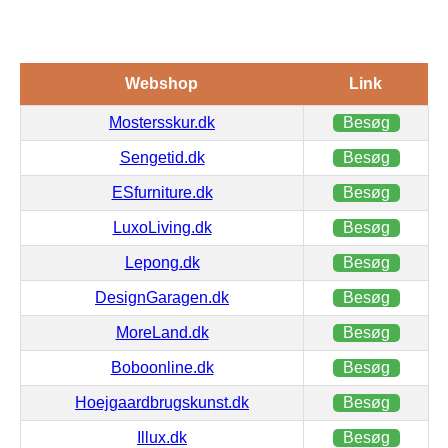
Webshop
Link
Mostersskur.dk
Besøg
Sengetid.dk
Besøg
ESfurniture.dk
Besøg
LuxoLiving.dk
Besøg
Lepong.dk
Besøg
DesignGaragen.dk
Besøg
MoreLand.dk
Besøg
Boboonline.dk
Besøg
Hoejgaardbrugskunst.dk
Besøg
Illux.dk
Besøg