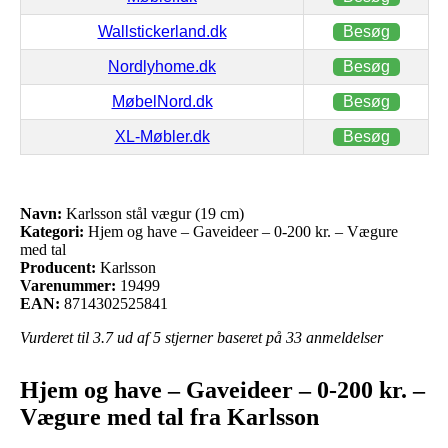
Wallstickerland.dk
Besøg
Nordlyhome.dk
Besøg
MøbelNord.dk
Besøg
XL-Møbler.dk
Besøg
Navn:
Karlsson stål vægur (19 cm)
Kategori:
Hjem og have – Gaveideer – 0-200 kr. – Vægure
med tal
Producent:
Karlsson
Varenummer:
19499
EAN:
8714302525841
Vurderet til
3.7
ud af 5 stjerner baseret på
33
anmeldelser
Hjem og have – Gaveideer – 0-200 kr. –
Vægure med tal fra Karlsson