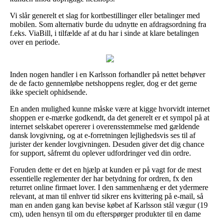
Vi slår generelt et slag for kortbestillinger eller betalinger med
mobilen. Som alternativ burde du udnytte en afdragsordning fra
f.eks. ViaBill, i tilfælde af at du har i sinde at klare betalingen
over en periode.
Inden nogen handler i en Karlsson forhandler på nettet behøver
de de facto gennemløbe netshoppens regler, dog er det gerne
ikke specielt ophidsende.
En anden mulighed kunne måske være at kigge hvorvidt internet
shoppen er e-mærke godkendt, da det generelt er et sympol på at
internet selskabet opererer i overensstemmelse med gældende
dansk lovgivning, og at e-forretningen lejlighedsvis ses til af
jurister der kender lovgivningen. Desuden giver det dig chance
for support, såfremt du oplever udfordringer ved din ordre.
Foruden dette er det en hjælp at kunden er på vagt for de mest
essentielle reglementer der har betydning for ordren, fx den
returret online firmaet lover. I den sammenhæng er det ydermere
relevant, at man til enhver tid sikrer ens kvittering på e-mail, så
man en anden gang kan bevise købet af Karlsson stål vægur (19
cm), uden hensyn til om du efterspørger produkter til en dame