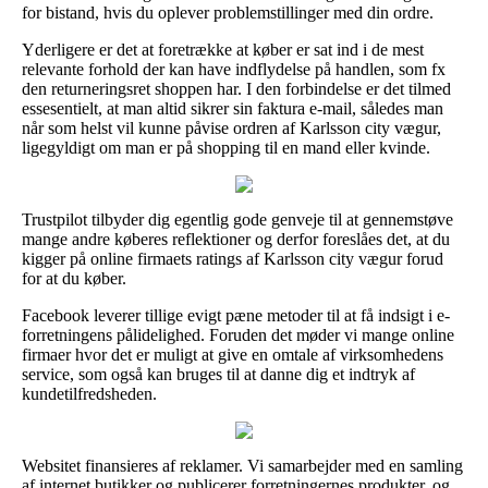
for bistand, hvis du oplever problemstillinger med din ordre.
Yderligere er det at foretrække at køber er sat ind i de mest
relevante forhold der kan have indflydelse på handlen, som fx
den returneringsret shoppen har. I den forbindelse er det tilmed
essesentielt, at man altid sikrer sin faktura e-mail, således man
når som helst vil kunne påvise ordren af Karlsson city vægur,
ligegyldigt om man er på shopping til en mand eller kvinde.
Trustpilot tilbyder dig egentlig gode genveje til at gennemstøve
mange andre køberes reflektioner og derfor foreslåes det, at du
kigger på online firmaets ratings af Karlsson city vægur forud
for at du køber.
Facebook leverer tillige evigt pæne metoder til at få indsigt i e-
forretningens pålidelighed. Foruden det møder vi mange online
firmaer hvor det er muligt at give en omtale af virksomhedens
service, som også kan bruges til at danne dig et indtryk af
kundetilfredsheden.
Websitet finansieres af reklamer. Vi samarbejder med en samling
af internet butikker og publicerer forretningernes produkter, og