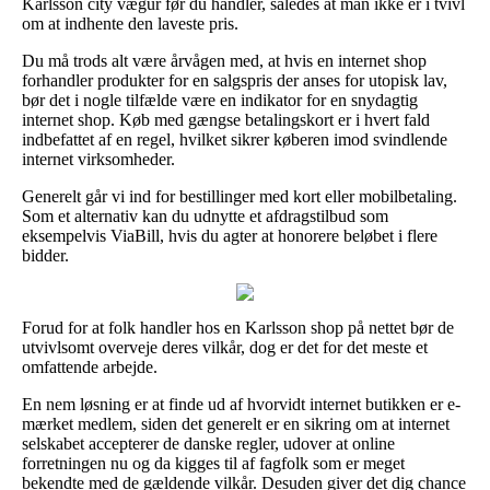
Karlsson city vægur før du handler, således at man ikke er i tvivl
om at indhente den laveste pris.
Du må trods alt være årvågen med, at hvis en internet shop
forhandler produkter for en salgspris der anses for utopisk lav,
bør det i nogle tilfælde være en indikator for en snydagtig
internet shop. Køb med gængse betalingskort er i hvert fald
indbefattet af en regel, hvilket sikrer køberen imod svindlende
internet virksomheder.
Generelt går vi ind for bestillinger med kort eller mobilbetaling.
Som et alternativ kan du udnytte et afdragstilbud som
eksempelvis ViaBill, hvis du agter at honorere beløbet i flere
bidder.
Forud for at folk handler hos en Karlsson shop på nettet bør de
utvivlsomt overveje deres vilkår, dog er det for det meste et
omfattende arbejde.
En nem løsning er at finde ud af hvorvidt internet butikken er e-
mærket medlem, siden det generelt er en sikring om at internet
selskabet accepterer de danske regler, udover at online
forretningen nu og da kigges til af fagfolk som er meget
bekendte med de gældende vilkår. Desuden giver det dig chance