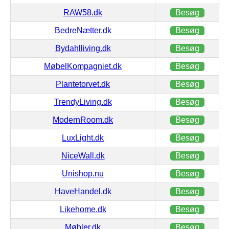
RAW58.dk
Besøg
BedreNætter.dk
Besøg
Bydahlliving.dk
Besøg
MøbelKompagniet.dk
Besøg
Plantetorvet.dk
Besøg
TrendyLiving.dk
Besøg
ModernRoom.dk
Besøg
LuxLight.dk
Besøg
NiceWall.dk
Besøg
Unishop.nu
Besøg
HaveHandel.dk
Besøg
Likehome.dk
Besøg
Møbler.dk
Besøg