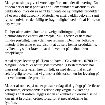
Mange netshops giver i vore dage flere metoder til levering. En
af dem der er mest populær er nu om stunder at afsende til en
pakkeshop, hvor du så nemt kan hente de nyindkøbte produkter
på et selvvalgt tidspunkt. Metoden er altså vældig bekvem, samt
typisk endvidere den billigste fragtmulighed ved køb af Karlsson
city vægur.
Du bør alternativt påtænke at vælge udbringning til din
hjemmeadresse eller til dit arbejde. Muligheden er tit et hak
mindre prisbillig, men ydermere ret smart. Den mest letkøbte
metode til levering er utvivlsomt at du selv henter produkterne,
hvilket dog stiller krav om at du lever tæt på netbutikkens
arbejdslager.
Antal dages levering på Hjem og have – Gaveideer – 0-200 kr. –
Vægure uden tal er naturligvis usædvanlig bestemmende når
man skal bruge varen lige om lidt, så med det formål er det
selvfølgelig relevant at vi gransker tidshorisonten for levering på
det vedkommende produkt.
Masser af outlets på nettet præsterer dag-til-dag fragt på de fleste
varenumre, eksempelvis Karlsson city vægur, hvilket dog
betinges af at ordren lægges inden et konkret klokkeslæt, så de
kan nå at få ordren ordnet forud for at medarbejderne har
fyraften.