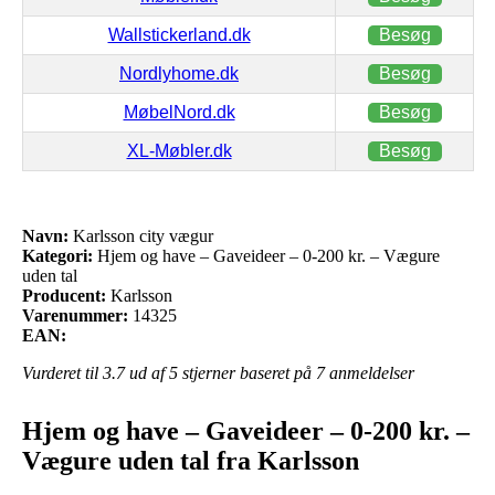
Wallstickerland.dk
Besøg
Nordlyhome.dk
Besøg
MøbelNord.dk
Besøg
XL-Møbler.dk
Besøg
Navn:
Karlsson city vægur
Kategori:
Hjem og have – Gaveideer – 0-200 kr. – Vægure
uden tal
Producent:
Karlsson
Varenummer:
14325
EAN:
Vurderet til
3.7
ud af 5 stjerner baseret på
7
anmeldelser
Hjem og have – Gaveideer – 0-200 kr. –
Vægure uden tal fra Karlsson